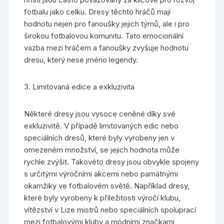
fotbalu jako celku. Dresy těchto hráčů mají
hodnotu nejen pro fanoušky jejich týmů, ale i pro
širokou fotbalovou komunitu. Tato emocionální
vazba mezi hráčem a fanoušky zvyšuje hodnotu
dresu, který nese jméno legendy.
3. Limitovaná edice a exkluzivita
Některé dresy jsou vysoce ceněné díky své
exkluzivitě. V případě limitovaných edic nebo
speciálních dresů, které byly vyrobeny jen v
omezeném množství, se jejich hodnota může
rychle zvýšit. Takovéto dresy jsou obvykle spojeny
s určitými výročními akcemi nebo památnými
okamžiky ve fotbalovém světě. Například dresy,
které byly vyrobeny k příležitosti výročí klubu,
vítězství v Lize mistrů nebo speciálních spoluprací
mezi fotbalovými kluby a módními značkami,