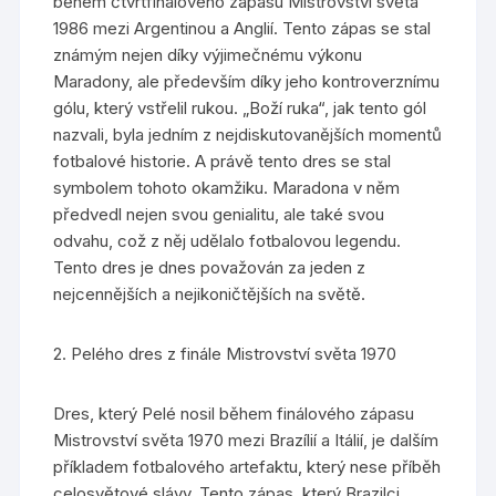
během čtvrtfinálového zápasu Mistrovství světa
1986 mezi Argentinou a Anglií. Tento zápas se stal
známým nejen díky výjimečnému výkonu
Maradony, ale především díky jeho kontroverznímu
gólu, který vstřelil rukou. „Boží ruka“, jak tento gól
nazvali, byla jedním z nejdiskutovanějších momentů
fotbalové historie. A právě tento dres se stal
symbolem tohoto okamžiku. Maradona v něm
předvedl nejen svou genialitu, ale také svou
odvahu, což z něj udělalo fotbalovou legendu.
Tento dres je dnes považován za jeden z
nejcennějších a nejikoničtějších na světě.
2. Pelého dres z finále Mistrovství světa 1970
Dres, který Pelé nosil během finálového zápasu
Mistrovství světa 1970 mezi Brazílií a Itálií, je dalším
příkladem fotbalového artefaktu, který nese příběh
celosvětové slávy. Tento zápas, který Brazilci