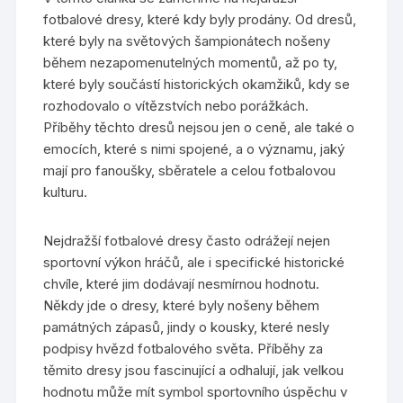
fotbalové dresy, které kdy byly prodány. Od dresů,
které byly na světových šampionátech nošeny
během nezapomenutelných momentů, až po ty,
které byly součástí historických okamžiků, kdy se
rozhodovalo o vítězstvích nebo porážkách.
Příběhy těchto dresů nejsou jen o ceně, ale také o
emocích, které s nimi spojené, a o významu, jaký
mají pro fanoušky, sběratele a celou fotbalovou
kulturu.
Nejdražší fotbalové dresy často odrážejí nejen
sportovní výkon hráčů, ale i specifické historické
chvíle, které jim dodávají nesmírnou hodnotu.
Někdy jde o dresy, které byly nošeny během
památných zápasů, jindy o kousky, které nesly
podpisy hvězd fotbalového světa. Příběhy za
těmito dresy jsou fascinující a odhalují, jak velkou
hodnotu může mít symbol sportovního úspěchu v