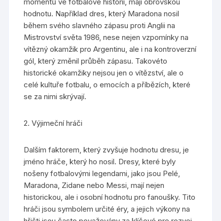
momentů ve fotbalové historii, mají obrovskou
hodnotu. Například dres, který Maradona nosil
během svého slavného zápasu proti Anglii na
Mistrovství světa 1986, nese nejen vzpomínky na
vítězný okamžik pro Argentinu, ale i na kontroverzní
gól, který změnil průběh zápasu. Takovéto
historické okamžiky nejsou jen o vítězství, ale o
celé kultuře fotbalu, o emocích a příbězích, které
se za nimi skrývají.
2. Výjimeční hráči
Dalším faktorem, který zvyšuje hodnotu dresu, je
jméno hráče, který ho nosil. Dresy, které byly
nošeny fotbalovými legendami, jako jsou Pelé,
Maradona, Zidane nebo Messi, mají nejen
historickou, ale i osobní hodnotu pro fanoušky. Tito
hráči jsou symbolem určité éry, a jejich výkony na
hřišti jsou často považovány za klíčové pro rozvoj