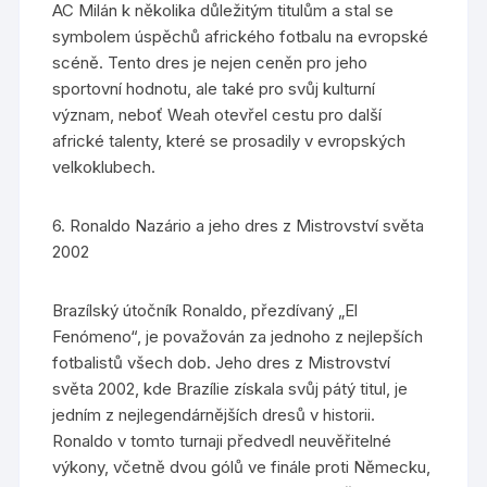
AC Milán k několika důležitým titulům a stal se
symbolem úspěchů afrického fotbalu na evropské
scéně. Tento dres je nejen ceněn pro jeho
sportovní hodnotu, ale také pro svůj kulturní
význam, neboť Weah otevřel cestu pro další
africké talenty, které se prosadily v evropských
velkoklubech.
6. Ronaldo Nazário a jeho dres z Mistrovství světa
2002
Brazílský útočník Ronaldo, přezdívaný „El
Fenómeno“, je považován za jednoho z nejlepších
fotbalistů všech dob. Jeho dres z Mistrovství
světa 2002, kde Brazílie získala svůj pátý titul, je
jedním z nejlegendárnějších dresů v historii.
Ronaldo v tomto turnaji předvedl neuvěřitelné
výkony, včetně dvou gólů ve finále proti Německu,