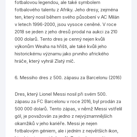
fotbalovou legendou, ale také symbolem
fotbalového talentu z Afriky. Jeho dresy, zejména
ten, který nosil během svého působení v AC Milán
v letech 1996-2000, jsou vysoce ceněné. V roce
2018 se jeden z jeho dresů prodal na aukci za 210
000 dolarů. Tento dres je cenný nejen kvůli
výkonům Weaha na hřišti, ale také kvůli jeho
historickému významu jako prvního afrického
hráče, který vyhrál Zlatý míč.
6. Messiho dres z 500. zápasu za Barcelonu (2016)
Dres, který Lionel Messi nosil při svém 500.
zápasu za FC Barcelonu v roce 2016, byl prodán za
500 000 dolarů. Tento zápas, v němž Messi vstřelil
gól, je považován za jedno z nejvýznamnějších
okamžiků v jeho kariéře. Messi je nejen
fotbalovým géniem, ale i jedním z největších ikon,