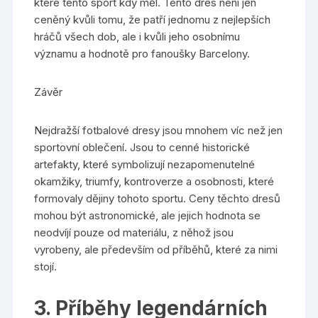
které tento sport kdy měl. Tento dres není jen
ceněný kvůli tomu, že patří jednomu z nejlepších
hráčů všech dob, ale i kvůli jeho osobnímu
významu a hodnotě pro fanoušky Barcelony.
Závěr
Nejdražší fotbalové dresy jsou mnohem víc než jen
sportovní oblečení. Jsou to cenné historické
artefakty, které symbolizují nezapomenutelné
okamžiky, triumfy, kontroverze a osobnosti, které
formovaly dějiny tohoto sportu. Ceny těchto dresů
mohou být astronomické, ale jejich hodnota se
neodvíjí pouze od materiálu, z něhož jsou
vyrobeny, ale především od příběhů, které za nimi
stojí.
3. Příběhy legendárních