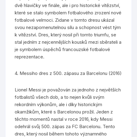
dvě hlavičky ve finále, ale i pro historické vítězství,
které se stalo symbolem fotbalového zrození nové
fotbalové velmoci. Zidane v tomto dresu ukázal
svou nezapomenutelnou sílu a schopnost vést tým
k vítězství. Dres, který nosil při tomto triumfu, se
stal jedním z nejcennějších kousků mezi sběrateli a
je symbolem úspěchů francouzské fotbalové
reprezentace.
4. Messiho dres z 500. zápasu za Barcelonu (2016)
Lionel Messi je považován za jednoho z největších
fotbalistů všech dob, a to nejen kvůli svým
rekordním výkonům, ale i díky historickým
okamžikům, které s Barcelonou prožil. Jeden z
těchto momentů nastal v roce 2016, kdy Messi
odehrál svůj 500. zápas za FC Barcelonu. Tento
dres, který nosil během tohoto významného