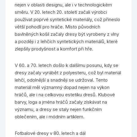
nejen v oblasti designu, ale i v technologickém
směru. V 20. letech 20. století začali výrobci
používat poprvé syntetické materiály, což přineslo
větší pohodlí pro hráče. Místo původních
bavlněných košil začaly dresy být vyrobeny z vlny
a později i z lehčích syntetických materiálů, které
zlepšily prodyšnost a komfort při hře.
V 60. a 70. letech došlo k dalšímu posunu, kdy se
dresy začaly vyrábět z polyesteru, což byl materiál
lehčí, odolnější a snadněji se udržoval. Tento
materiál měl významný dopad nejen na výkon
hráčů, ale i na celkovou estetiku dresů. Klubové
barvy, loga a jména hráčů začaly získávat na
významu, a dresy se staly nejen funkčním
oblečením, ale i módním artiklem.
Fotbalové dresy v 80. letech a dál