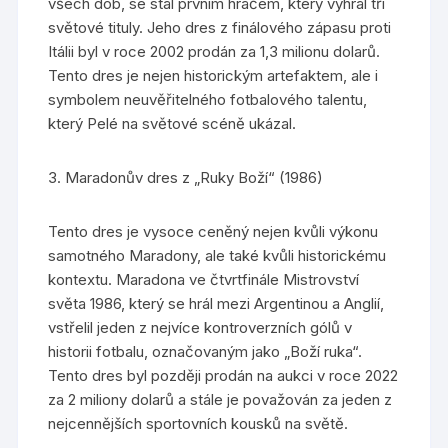
všech dob, se stal prvním hráčem, který vyhrál tři
světové tituly. Jeho dres z finálového zápasu proti
Itálii byl v roce 2002 prodán za 1,3 milionu dolarů.
Tento dres je nejen historickým artefaktem, ale i
symbolem neuvěřitelného fotbalového talentu,
který Pelé na světové scéně ukázal.
3. Maradonův dres z „Ruky Boží“ (1986)
Tento dres je vysoce ceněný nejen kvůli výkonu
samotného Maradony, ale také kvůli historickému
kontextu. Maradona ve čtvrtfinále Mistrovství
světa 1986, který se hrál mezi Argentinou a Anglií,
vstřelil jeden z nejvíce kontroverzních gólů v
historii fotbalu, označovaným jako „Boží ruka“.
Tento dres byl později prodán na aukci v roce 2022
za 2 miliony dolarů a stále je považován za jeden z
nejcennějších sportovních kousků na světě.