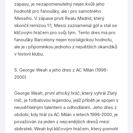
zápasu, je nezapomenutelný nejen kvůli jeho
hodnotě pro fanoušky, ale i pro samotného
Messiho. V zápase proti Realu Madrid, který
skončil remízou 1:1, Messi zaznamenal gól a stal se
klíčovým hráčem pro svůj tým. Tento dres má pro
fanoušky Barcelony nejen nostalgickou hodnotu,
ale je i připomínkou jednoho z největších okamžiků
v historii klubu.
5. George Weah a jeho dres z AC Milán (1996-
2000)
George Weah, první africký hráč, který vyhrál Zlatý
míč, je fotbalovou legendou, jejíž příběh je spojen s
neuvěřitelným talentem a odhodláním. Jeho dres z
období, kdy hrál za AC Milán v letech 1996-2000, je
považován za jeden z nejcenějších dresů mezi
sběrateli. Weah byl klíčovým hráčem, který pomohl