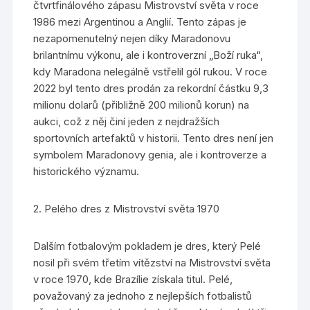
čtvrtfinálového zápasu Mistrovství světa v roce
1986 mezi Argentinou a Anglií. Tento zápas je
nezapomenutelný nejen díky Maradonovu
brilantnímu výkonu, ale i kontroverzní „Boží ruka“,
kdy Maradona nelegálně vstřelil gól rukou. V roce
2022 byl tento dres prodán za rekordní částku 9,3
milionu dolarů (přibližně 200 milionů korun) na
aukci, což z něj činí jeden z nejdražších
sportovních artefaktů v historii. Tento dres není jen
symbolem Maradonovy genia, ale i kontroverze a
historického významu.
2. Pelého dres z Mistrovství světa 1970
Dalším fotbalovým pokladem je dres, který Pelé
nosil při svém třetím vítězství na Mistrovství světa
v roce 1970, kde Brazílie získala titul. Pelé,
považovaný za jednoho z nejlepších fotbalistů