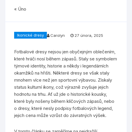
« Úno
Ikonické dresy
Carolyn
27 února, 2025
Fotbalové dresy nejsou jen obyčejným oblečením,
které hráči nosí během zápasů. Staly se symbolem
týmové identity, historie a někdy i legendárních
okamžiků na hřišti. Některé dresy se však staly
mnohem více než jen sportovní výbavou. Získaly
status kulturní ikony, což výrazně zvyšuje jejich
hodnotu na trhu. Ať už jde o historické kousky,
které byly nošeny během klíčových zápasů, nebo
o dresy, které nesly podpisy fotbalových legend,
jejich cena může vzrůst do závratných výšek.
V tomto článku se zaměříme na nejdražší