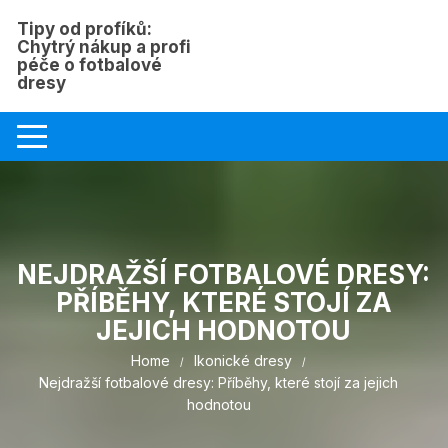
Skip
Tipy od profíků:
to
Chytrý nákup a profi
content
péče o fotbalové
dresy
NEJDRAŽŠÍ FOTBALOVÉ DRESY:
PŘÍBĚHY, KTERÉ STOJÍ ZA
JEJICH HODNOTOU
Home
Ikonické dresy
Nejdražší fotbalové dresy: Příběhy, které stojí za jejich
hodnotou