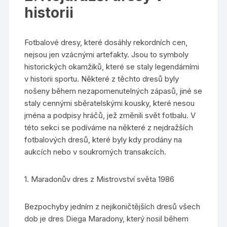
historii
Fotbalové dresy, které dosáhly rekordních cen,
nejsou jen vzácnými artefakty. Jsou to symboly
historických okamžiků, které se staly legendárními
v historii sportu. Některé z těchto dresů byly
nošeny během nezapomenutelných zápasů, jiné se
staly cennými sběratelskými kousky, které nesou
jména a podpisy hráčů, jež změnili svět fotbalu. V
této sekci se podíváme na některé z nejdražších
fotbalových dresů, které byly kdy prodány na
aukcích nebo v soukromých transakcích.
1. Maradonův dres z Mistrovství světa 1986
Bezpochyby jedním z nejikoničtějších dresů všech
dob je dres Diega Maradony, který nosil během