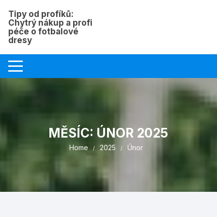
Skip
Tipy od profíků:
to
Chytrý nákup a profi
content
péče o fotbalové
dresy
MĚSÍC:
ÚNOR 2025
Home
2025
Únor