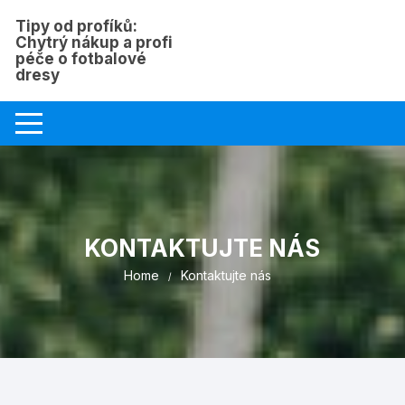
Skip
Tipy od profíků:
to
Chytrý nákup a profi
content
péče o fotbalové
dresy
KONTAKTUJTE NÁS
Home
Kontaktujte nás