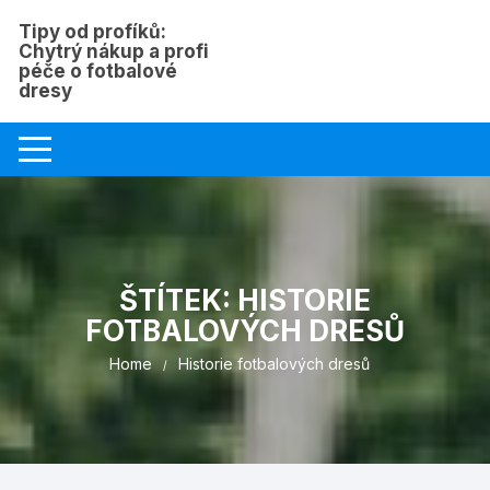
Skip
Tipy od profíků:
to
Chytrý nákup a profi
content
péče o fotbalové
dresy
ŠTÍTEK:
HISTORIE
FOTBALOVÝCH DRESŮ
Home
Historie fotbalových dresů