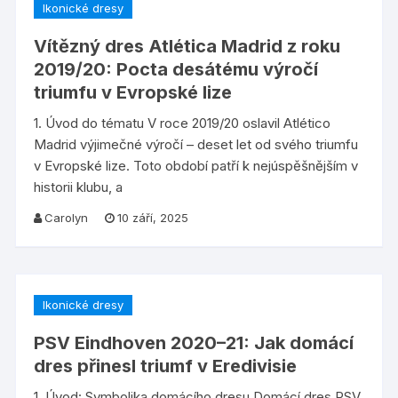
Ikonické dresy
Vítězný dres Atlética Madrid z roku
2019/20: Pocta desátému výročí
triumfu v Evropské lize
1. Úvod do tématu V roce 2019/20 oslavil Atlético
Madrid výjimečné výročí – deset let od svého triumfu
v Evropské lize. Toto období patří k nejúspěšnějším v
historii klubu, a
Carolyn
10 září, 2025
Ikonické dresy
PSV Eindhoven 2020–21: Jak domácí
dres přinesl triumf v Eredivisie
1. Úvod: Symbolika domácího dresu Domácí dres PSV