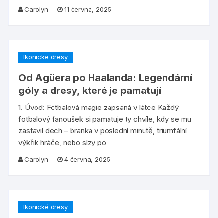
Carolyn
11 června, 2025
Ikonické dresy
Od Agüera po Haalanda: Legendární
góly a dresy, které je pamatují
1. Úvod: Fotbalová magie zapsaná v látce Každý
fotbalový fanoušek si pamatuje ty chvíle, kdy se mu
zastavil dech – branka v poslední minutě, triumfální
výkřik hráče, nebo slzy po
Carolyn
4 června, 2025
Ikonické dresy