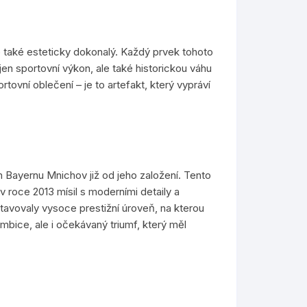
le také esteticky dokonalý. Každý prvek tohoto
en sportovní výkon, ale také historickou váhu
ovní oblečení – je to artefakt, který vypráví
m Bayernu Mnichov již od jeho založení. Tento
v roce 2013 mísil s moderními detaily a
tavovaly vysoce prestižní úroveň, na kterou
bice, ale i očekávaný triumf, který měl