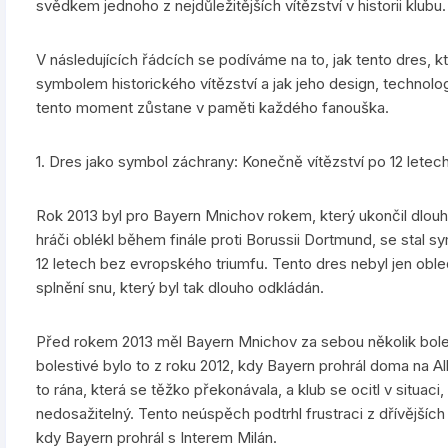
svědkem jednoho z nejdůležitějších vítězství v historii klubu.
V následujících řádcích se podíváme na to, jak tento dres, kte
symbolem historického vítězství a jak jeho design, technolo
tento moment zůstane v paměti každého fanouška.
1. Dres jako symbol záchrany: Konečně vítězství po 12 letec
Rok 2013 byl pro Bayern Mnichov rokem, který ukončil dlouhé 
hráči oblékl během finále proti Borussii Dortmund, se stal s
12 letech bez evropského triumfu. Tento dres nebyl jen oble
splnění snu, který byl tak dlouho odkládán.
Před rokem 2013 měl Bayern Mnichov za sebou několik boles
bolestivé bylo to z roku 2012, kdy Bayern prohrál doma na Al
to rána, která se těžko překonávala, a klub se ocitl v situaci,
nedosažitelný. Tento neúspěch podtrhl frustraci z dřívějších 
kdy Bayern prohrál s Interem Milán.