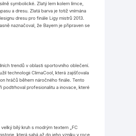
é silně symbolické. Zlatý lem kolem límce,
asu a dresu. Zlatá barva je totiž vnímána
esignu dresu pro finále Ligy mistrů 2013.
jasně naznačoval, že Bayern je připraven se
ních trendů v oblasti sportovního oblečení.
žil technologii ClimaCool, která zajišťovala
ýkon hráčů během náročného finále. Tento
ň podtrhoval profesionalitu a inovace, které
– velký bílý kruh s modrým textem „FC
istorie, která sahá až do jeho vzniku v roce