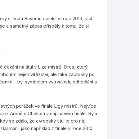
rý si hráči Bayernu oblékli v roce 2013, stal
gie a samotný zápas přispěly k tomu, že si
h
čekání na titul v Lize mistrů. Dres, který
ymbolem nejen vítězství, ale také záchrany po
čením – byl symbolem vytrvalosti, odhodlání a
tných porážek ve finále Ligy mistrů. Nejvíce
lianz Areně s Chelsea v napínavém finále. Byla
 kdy se zdálo, že evropský titul je pro něj
zklamání, jako například z finále v roce 2010,