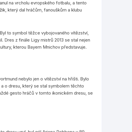
nul na vrcholu evropského fotbalu, a tento
žik, který dal hráčům, fanouškům a klubu
 Byl to symbol těžce vybojovaného vítězství,
l. Dres z finále Ligy mistrů 2013 se stal nejen
kultury, kterou Bayern Mnichov představuje.
tmund nebylo jen o vítězství na hřišti. Bylo
, a o dresu, který se stal symbolem těchto
aždé gesto hráčů v tomto ikonickém dresu, se
o dresu vryl, byl gól Arjena Robbena v 89.