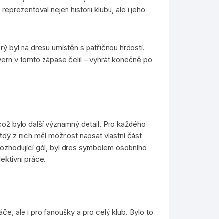
prezentoval nejen historii klubu, ale i jeho
rý byl na dresu umístěn s patřičnou hrdostí.
ayern v tomto zápase čelil – vyhrát konečně po
 což bylo další významný detail. Pro každého
ždý z nich měl možnost napsat vlastní část
l rozhodující gól, byl dres symbolem osobního
lektivní práce.
áče, ale i pro fanoušky a pro celý klub. Bylo to