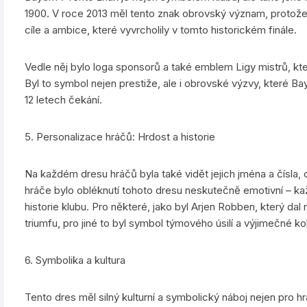
1900. V roce 2013 měl tento znak obrovský význam, protože re
cíle a ambice, které vyvrcholily v tomto historickém finále.
Vedle něj bylo loga sponsorů a také emblem Ligy mistrů, kte
Byl to symbol nejen prestiže, ale i obrovské výzvy, které B
12 letech čekání.
5. Personalizace hráčů: Hrdost a historie
Na každém dresu hráčů byla také vidět jejich jména a čísla,
hráče bylo obléknutí tohoto dresu neskutečně emotivní – ka
historie klubu. Pro některé, jako byl Arjen Robben, který da
triumfu, pro jiné to byl symbol týmového úsilí a výjimečné ko
6. Symbolika a kultura
Tento dres měl silný kulturní a symbolický náboj nejen pro hr