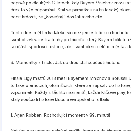
poprvé po dlouhých 12 letech, kdy Bayern Mnichov znovu sta
dres to vše připomínal. Stal se památkou na historický okam
pocit hrdosti, že „konečně“ dosáhli svého cíle.
Tento dres měl tedy daleko víc než jen estetickou hodnotu.
symbol vytrvalosti a touhy po triumfu, který Bayern tolik touži
součástí sportovní historie, ale i symbolem celého města a 
3. Momentky z finále: Jak se dres stal součástí historie
Finále Ligy mistrů 2013 mezi Bayernem Mnichov a Borussií Dor
to také o emocích, okamžicích, které se zapsaly do historie
vzpomínek. Každý z těchto momentů, každé klíčové play, k
staly součástí historie klubu a evropského fotbalu.
1. Arjen Robben: Rozhodující moment v 89. minutě
Nejvíce nezapomenutelný okamžik, který se do historie tohot