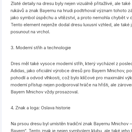
Zlaté detaily na dresu byly nejen vizuálně přitažlivé, ale tak
rukávů a znak Bayernu na hrudi podtrhoval význam tohoto záp
jako symbol úspěchu a vítězství, a proto nemohla chybět v d
Tento element nejenže dodal dresu luxusní vzhled, ale také 
posunout na vrchol.
3. Moderní střih a technologie
Dres měl také vysoce moderní střih, který vycházel z posled
Adidas, jako oficiální výrobce dresů pro Bayern Mnichov, pou
pohodlí a odvod vlhkosti, což bylo klíčové pro maximální v
moderní přístup nejen podporoval hráče na hřišti, ale zárove
Bayern Mnichov vždy prosazoval.
4. Znak a loga: Oslava historie
Na prsou dresu byl umístěn tradiční znak Bayernu Mnichov 
Bayern“. Tento znak je nejen symbolem klubu, ale také jeho h