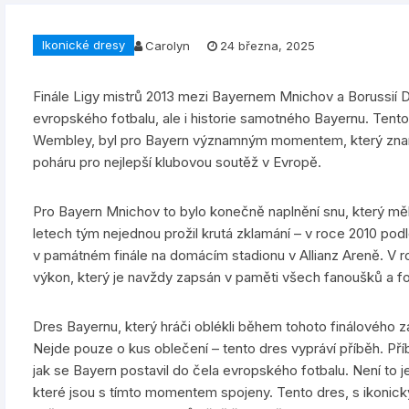
Ikonické dresy
Carolyn
24 března, 2025
Finále Ligy mistrů 2013 mezi Bayernem Mnichov a Borussií 
evropského fotbalu, ale i historie samotného Bayernu. Tento
Wembley, byl pro Bayern významným momentem, který zname
poháru pro nejlepší klubovou soutěž v Evropě.
Pro Bayern Mnichov to bylo konečně naplnění snu, který měl 
letech tým nejednou prožil krutá zklamání – v roce 2010 podl
v památném finále na domácím stadionu v Allianz Areně. V 
výkon, který je navždy zapsán v paměti všech fanoušků a 
Dres Bayernu, který hráči oblékli během tohoto finálového zá
Nejde pouze o kus oblečení – tento dres vypráví příběh. Příb
jak se Bayern postavil do čela evropského fotbalu. Není to je
které jsou s tímto momentem spojeny. Tento dres, s ikonick