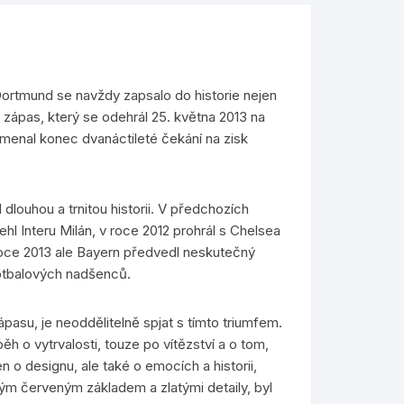
Dortmund se navždy zapsalo do historie nejen
 zápas, který se odehrál 25. května 2013 na
nal konec dvanáctileté čekání na zisk
dlouhou a trnitou historii. V předchozích
ehl Interu Milán, v roce 2012 prohrál s Chelsea
roce 2013 ale Bayern předvedl neskutečný
fotbalových nadšenců.
pasu, je neoddělitelně spjat s tímto triumfem.
ěh o vytrvalosti, touze po vítězství a o tom,
n o designu, ale také o emocích a historii,
ým červeným základem a zlatými detaily, byl