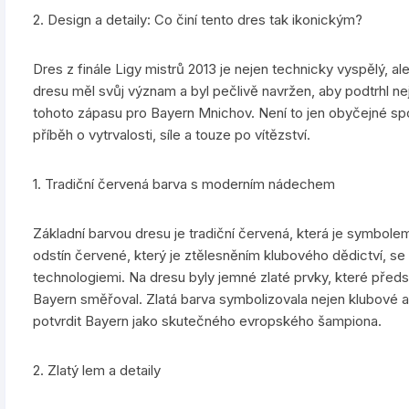
2. Design a detaily: Co činí tento dres tak ikonickým?
Dres z finále Ligy mistrů 2013 je nejen technicky vyspělý, a
dresu měl svůj význam a byl pečlivě navržen, aby podtrhl nej
tohoto zápasu pro Bayern Mnichov. Není to jen obyčejné sport
příběh o vytrvalosti, síle a touze po vítězství.
1. Tradiční červená barva s moderním nádechem
Základní barvou dresu je tradiční červená, která je symbole
odstín červené, který je ztělesněním klubového dědictví, se 
technologiemi. Na dresu byly jemné zlaté prvky, které předs
Bayern směřoval. Zlatá barva symbolizovala nejen klubové am
potvrdit Bayern jako skutečného evropského šampiona.
2. Zlatý lem a detaily