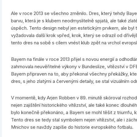
Ale v roce 2013 se všechno změnilo. Dres, který tehdy Bayer
barvu, která je s klubem neodmyslitelně spjatá, ale také zlat
úspěch. Tento design nebyl jen estetickým prvkem, ale byl to
vyžadovala další krok vpřed, krok, který se odrazil od dřívě
tento dres na sobě s cílem vnést klub zpět na vrchol evrops
Bayern na finále v roce 2013 přijel s novou energií a odhodl
zahrnovala neuvěřitelné výkony v Bundeslize, vítězství v D
Bayern připraven na to, aby překonal všechny překážky, kte
dres, s jeho zlatými a červenými detaily, se stal vizuálním
V momentě, kdy Arjen Robben v 89. minutě skóroval rozhod
nejen zajištění historického vítězství, ale také konec dlouhé
bylo konečně překonáno, a Bayern se mohl těšit z triumfu, 
Tento dres se tedy stal symbolem nejen vítězství, ale i zác
Mnichov se navždy zapíše do historie evropského fotbalu.