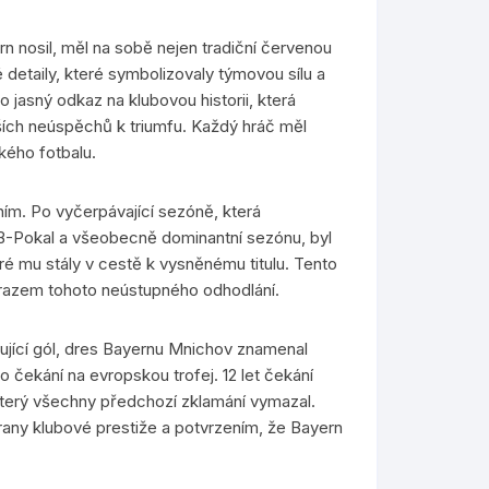
n nosil, měl na sobě nejen tradiční červenou
é detaily, které symbolizovaly týmovou sílu a
 jasný odkaz na klubovou historii, která
jších neúspěchů k triumfu. Každý hráč měl
kého fotbalu.
áním. Po vyčerpávající sezóně, která
FB-Pokal a všeobecně dominantní sezónu, byl
ré mu stály v cestě k vysněnému titulu. Tento
 odrazem tohoto neústupného odhodlání.
ující gól, dres Bayernu Mnichov znamenal
ho čekání na evropskou trofej. 12 let čekání
který všechny předchozí zklamání vymazal.
hrany klubové prestiže a potvrzením, že Bayern