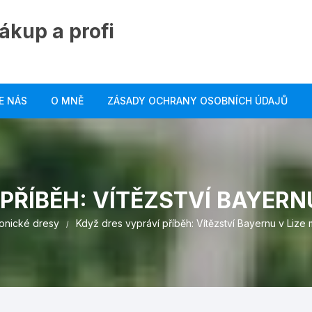
ákup a profi
E NÁS
O MNĚ
ZÁSADY OCHRANY OSOBNÍCH ÚDAJŮ
PŘÍBĚH: VÍTĚZSTVÍ BAYERNU
konické dresy
Když dres vypráví příběh: Vítězství Bayernu v Lize 