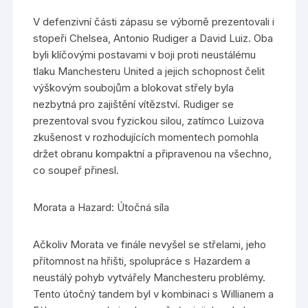
V defenzivní části zápasu se výborně prezentovali i
stopeři Chelsea, Antonio Rudiger a David Luiz. Oba
byli klíčovými postavami v boji proti neustálému
tlaku Manchesteru United a jejich schopnost čelit
výškovým soubojům a blokovat střely byla
nezbytná pro zajištění vítězství. Rudiger se
prezentoval svou fyzickou silou, zatímco Luizova
zkušenost v rozhodujících momentech pomohla
držet obranu kompaktní a připravenou na všechno,
co soupeř přinesl.
Morata a Hazard: Útočná síla
Ačkoliv Morata ve finále nevyšel se střelami, jeho
přítomnost na hřišti, spolupráce s Hazardem a
neustálý pohyb vytvářely Manchesteru problémy.
Tento útočný tandem byl v kombinaci s Willianem a