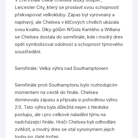
Leicester City, který se proslavil svou schopností
překvapovat velkokluby. Zápas byl vyrovnaný a
napínavý, ale Chelsea v klíčových chvílích ukázala
svou kvalitu. Díky gólům N’Gola Kantého a Williana
se Chelsea dostala do semifinále, kde i modrý dres
opět symbolizoval odolnost a schopnost týmového
soustředění.
Semifinále: Velká výhra nad Southamptonem
Semifinále proti Southamptonu bylo rozhodujícím
momentem na cestě do finále. Chelsea
dominovala zápasu a připsala si pohodlnou výhru
2:0. Tato výhra byla důležitá nejen z hlediska
postupu, ale i pro celkové naladění týmu na
nadcházející finále. Hráči Chelsea byli odhodláni
zvítězit, a modrý dres se stal synonymem jejich
touhy po zlaté trofeji.