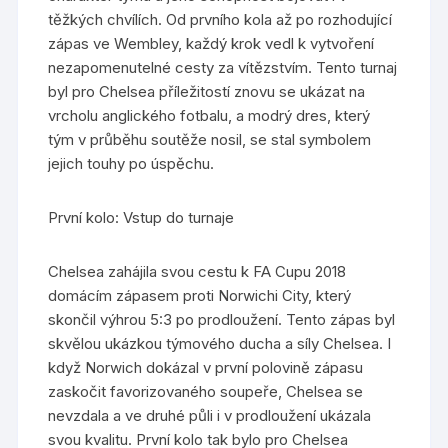
těžkých chvílích. Od prvního kola až po rozhodující
zápas ve Wembley, každý krok vedl k vytvoření
nezapomenutelné cesty za vítězstvím. Tento turnaj
byl pro Chelsea příležitostí znovu se ukázat na
vrcholu anglického fotbalu, a modrý dres, který
tým v průběhu soutěže nosil, se stal symbolem
jejich touhy po úspěchu.
První kolo: Vstup do turnaje
Chelsea zahájila svou cestu k FA Cupu 2018
domácím zápasem proti Norwichi City, který
skončil výhrou 5:3 po prodloužení. Tento zápas byl
skvělou ukázkou týmového ducha a síly Chelsea. I
když Norwich dokázal v první polovině zápasu
zaskočit favorizovaného soupeře, Chelsea se
nevzdala a ve druhé půli i v prodloužení ukázala
svou kvalitu. První kolo tak bylo pro Chelsea