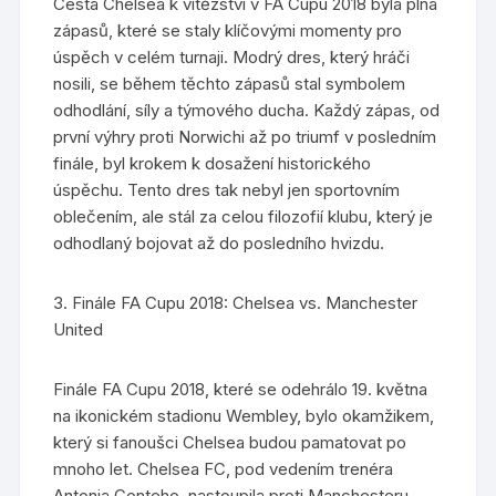
Cesta Chelsea k vítězství v FA Cupu 2018 byla plná
zápasů, které se staly klíčovými momenty pro
úspěch v celém turnaji. Modrý dres, který hráči
nosili, se během těchto zápasů stal symbolem
odhodlání, síly a týmového ducha. Každý zápas, od
první výhry proti Norwichi až po triumf v posledním
finále, byl krokem k dosažení historického
úspěchu. Tento dres tak nebyl jen sportovním
oblečením, ale stál za celou filozofií klubu, který je
odhodlaný bojovat až do posledního hvizdu.
3. Finále FA Cupu 2018: Chelsea vs. Manchester
United
Finále FA Cupu 2018, které se odehrálo 19. května
na ikonickém stadionu Wembley, bylo okamžikem,
který si fanoušci Chelsea budou pamatovat po
mnoho let. Chelsea FC, pod vedením trenéra
Antonia Conteho, nastoupila proti Manchesteru