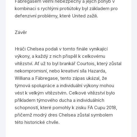
Fàbregasem velmi nebezpečný a jejich pohyb v
kombinaci s rychlými protiútoky byl základem pro
defenzivní problémy, které United zažili.
Závěr
Hráči Chelsea podali v tomto finále vynikající
výkony, a každý z nich přispěl k celkovému
vítězství. Ať už to byl brankář Courtois, který zůstal
nekompromisní, nebo kreativní síla Hazarda,
Williana a Fàbregase, tento zápas ukázal, že
týmová spolupráce a individuální výkony mohou
vést k velkým vítězstvím. Celkové vítězství bylo
příkladem týmového ducha a individuálních
schopností, které pomohly k zisku FA Cupu 2018,
přičemž modrý dres Chelsea zůstal symbolem
této historické chvíle.