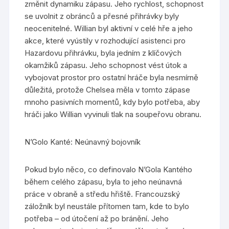
změnit dynamiku zápasu. Jeho rychlost, schopnost
se uvolnit z obránců a přesné přihrávky byly
neocenitelné. Willian byl aktivní v celé hře a jeho
akce, které vyústily v rozhodující asistenci pro
Hazardovu přihrávku, byla jedním z klíčových
okamžiků zápasu. Jeho schopnost vést útok a
vybojovat prostor pro ostatní hráče byla nesmírně
důležitá, protože Chelsea měla v tomto zápase
mnoho pasivních momentů, kdy bylo potřeba, aby
hráči jako Willian vyvinuli tlak na soupeřovu obranu.
N’Golo Kanté: Neúnavný bojovník
Pokud bylo něco, co definovalo N’Gola Kantého
během celého zápasu, byla to jeho neúnavná
práce v obraně a středu hřiště. Francouzský
záložník byl neustále přítomen tam, kde to bylo
potřeba – od útočení až po bránění. Jeho