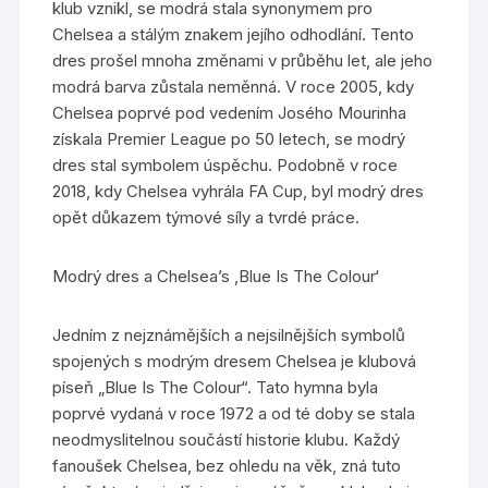
klub vznikl, se modrá stala synonymem pro
Chelsea a stálým znakem jejího odhodlání. Tento
dres prošel mnoha změnami v průběhu let, ale jeho
modrá barva zůstala neměnná. V roce 2005, kdy
Chelsea poprvé pod vedením Josého Mourinha
získala Premier League po 50 letech, se modrý
dres stal symbolem úspěchu. Podobně v roce
2018, kdy Chelsea vyhrála FA Cup, byl modrý dres
opět důkazem týmové síly a tvrdé práce.
Modrý dres a Chelsea’s ‚Blue Is The Colour‘
Jedním z nejznámějších a nejsilnějších symbolů
spojených s modrým dresem Chelsea je klubová
píseň „Blue Is The Colour“. Tato hymna byla
poprvé vydaná v roce 1972 a od té doby se stala
neodmyslitelnou součástí historie klubu. Každý
fanoušek Chelsea, bez ohledu na věk, zná tuto