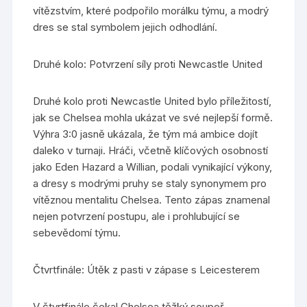
vítězstvím, které podpořilo morálku týmu, a modrý
dres se stal symbolem jejich odhodlání.
Druhé kolo: Potvrzení síly proti Newcastle United
Druhé kolo proti Newcastle United bylo příležitostí,
jak se Chelsea mohla ukázat ve své nejlepší formě.
Výhra 3:0 jasně ukázala, že tým má ambice dojít
daleko v turnaji. Hráči, včetně klíčových osobností
jako Eden Hazard a Willian, podali vynikající výkony,
a dresy s modrými pruhy se staly synonymem pro
vítěznou mentalitu Chelsea. Tento zápas znamenal
nejen potvrzení postupu, ale i prohlubující se
sebevědomí týmu.
Čtvrtfinále: Útěk z pasti v zápase s Leicesterem
V čtvrtfinále čekal Chelsea těžký soupeř,