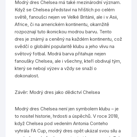
Modrý dres Chelsea má také mezinárodní význam.
Když se Chelsea představí na hřištích po celém
světě, fanoušci nejen ve Velké Británii, ale i v Asii,
Africe, či na americkém kontinentu, okamžitě
rozpoznají tuto ikonickou modrou barvu. Tento
dres je známý a ceněný na každém kontinentu, což
svědčí o globální popularitě klubu a jeho vlivu na
světový fotbal. Modrá barva přitahuje nejen
fanoušky Chelsea, ale i všechny, kteří obdivují tým,
který se nebojí výzev a vždy se snaží o
dokonalost.
Závěr: Modrý dres jako dědictví Chelsea
Modrý dres Chelsea není jen symbolem klubu – je
to nositel historie, hrdosti a úspěchů. V roce 2018,
když Chelsea pod vedením Antonia Conteho
vyhrála FA Cup, modrý dres opět ukázal svou sílu a