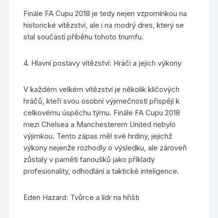
Finále FA Cupu 2018 je tedy nejen vzpomínkou na
historické vítězství, ale i na modrý dres, který se
stal součástí příběhu tohoto triumfu.
4. Hlavní postavy vítězství: Hráči a jejich výkony
V každém velkém vítězství je několik klíčových
hráčů, kteří svou osobní výjimečností přispějí k
celkovému úspěchu týmu. Finále FA Cupu 2018
mezi Chelsea a Manchesterem United nebylo
výjimkou. Tento zápas měl své hrdiny, jejichž
výkony nejenže rozhodly o výsledku, ale zároveň
zůstaly v paměti fanoušků jako příklady
profesionality, odhodlání a taktické inteligence.
Eden Hazard: Tvůrce a lídr na hřišti