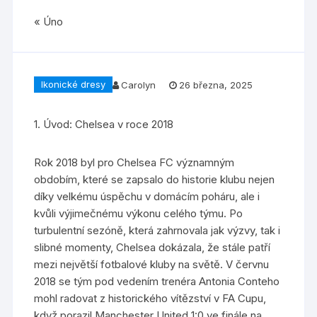
« Úno
Ikonické dresy
Carolyn
26 března, 2025
1. Úvod: Chelsea v roce 2018
Rok 2018 byl pro Chelsea FC významným
obdobím, které se zapsalo do historie klubu nejen
díky velkému úspěchu v domácím poháru, ale i
kvůli výjimečnému výkonu celého týmu. Po
turbulentní sezóně, která zahrnovala jak výzvy, tak i
slibné momenty, Chelsea dokázala, že stále patří
mezi největší fotbalové kluby na světě. V červnu
2018 se tým pod vedením trenéra Antonia Conteho
mohl radovat z historického vítězství v FA Cupu,
když porazil Manchester United 1:0 ve finále na