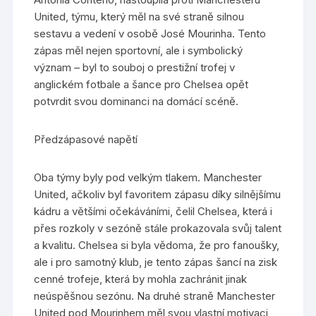
United, týmu, který měl na své straně silnou
sestavu a vedení v osobě José Mourinha. Tento
zápas měl nejen sportovní, ale i symbolický
význam – byl to souboj o prestižní trofej v
anglickém fotbale a šance pro Chelsea opět
potvrdit svou dominanci na domácí scéně.
Předzápasové napětí
Oba týmy byly pod velkým tlakem. Manchester
United, ačkoliv byl favoritem zápasu díky silnějšímu
kádru a většími očekáváními, čelil Chelsea, která i
přes rozkoly v sezóně stále prokazovala svůj talent
a kvalitu. Chelsea si byla vědoma, že pro fanoušky,
ale i pro samotný klub, je tento zápas šancí na zisk
cenné trofeje, která by mohla zachránit jinak
neúspěšnou sezónu. Na druhé straně Manchester
United pod Mourinhem měl svou vlastní motivaci,