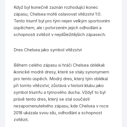
Když byl konečně zaznán rozhodující konec
zápasu, Chelsea mohli oslavovat vítězství 1:0.
Tento triumf byl pro tým nejen velkým sportovním
úspěchem, ale i potvrzením jejich odhodlání a
schopnosti zvítězit v nejdůležitějších zápasech.
Dres Chelsea jako symbol vítězství
Během celého zápasu si hráči Chelsea oblékali
ikonické modré dresy, které se staly synonymem
pro tento úspěch. Modrý dres, který tým oblékal
při tomto vítězství, zůstává v historii klubu jako
symbol triumfu a týmového ducha. Vždyť to byl
právě tento dres, který se stal součástí
nezapomenutelného zápasu, kde Chelsea v roce
2018 ukázala svou sílu, odhodlání a schopnost
zvítězit.