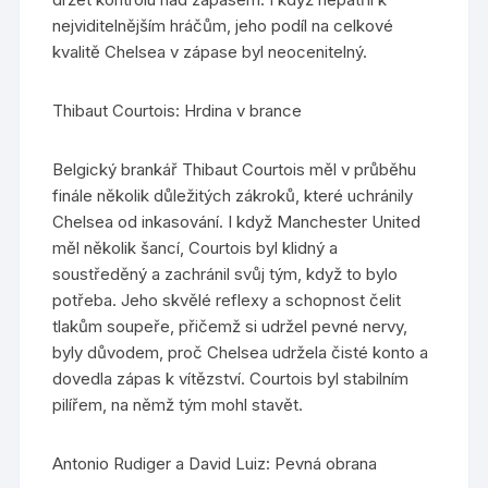
nejviditelnějším hráčům, jeho podíl na celkové
kvalitě Chelsea v zápase byl neocenitelný.
Thibaut Courtois: Hrdina v brance
Belgický brankář Thibaut Courtois měl v průběhu
finále několik důležitých zákroků, které uchránily
Chelsea od inkasování. I když Manchester United
měl několik šancí, Courtois byl klidný a
soustředěný a zachránil svůj tým, když to bylo
potřeba. Jeho skvělé reflexy a schopnost čelit
tlakům soupeře, přičemž si udržel pevné nervy,
byly důvodem, proč Chelsea udržela čisté konto a
dovedla zápas k vítězství. Courtois byl stabilním
pilířem, na němž tým mohl stavět.
Antonio Rudiger a David Luiz: Pevná obrana