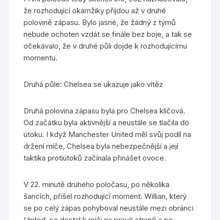
že rozhodující okamžiky přijdou až v druhé
polovině zápasu. Bylo jasné, že žádný z týmů
nebude ochoten vzdát se finále bez boje, a tak se
očekávalo, že v druhé půli dojde k rozhodujícímu
momentu.
Druhá půle: Chelsea se ukazuje jako vítěz
Druhá polovina zápasu byla pro Chelsea klíčová.
Od začátku byla aktivnější a neustále se tlačila do
útoku. I když Manchester United měl svůj podíl na
držení míče, Chelsea byla nebezpečnější a její
taktika protiútoků začínala přinášet ovoce.
V 22. minutě druhého poločasu, po několika
šancích, přišel rozhodující moment. Willian, který
se po celý zápas pohyboval neustále mezi obránci
United, se dostal k míči na pravé straně a po