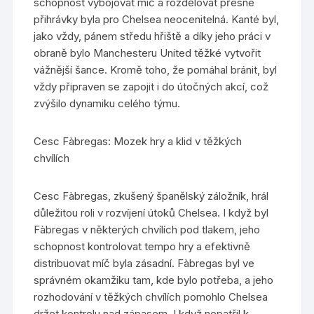
schopnost vybojovat míč a rozdělovat přesné
přihrávky byla pro Chelsea neocenitelná. Kanté byl,
jako vždy, pánem středu hřiště a díky jeho práci v
obraně bylo Manchesteru United těžké vytvořit
vážnější šance. Kromě toho, že pomáhal bránit, byl
vždy připraven se zapojit i do útočných akcí, což
zvýšilo dynamiku celého týmu.
Cesc Fàbregas: Mozek hry a klid v těžkých
chvílích
Cesc Fàbregas, zkušený španělský záložník, hrál
důležitou roli v rozvíjení útoků Chelsea. I když byl
Fàbregas v některých chvílích pod tlakem, jeho
schopnost kontrolovat tempo hry a efektivně
distribuovat míč byla zásadní. Fàbregas byl ve
správném okamžiku tam, kde bylo potřeba, a jeho
rozhodování v těžkých chvílích pomohlo Chelsea
držet kontrolu nad zápasem. I když nepatřil k