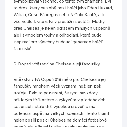
symbolizoval všechno, co tento tým znamená. Byl
to dres, který na sobě nesli hráči jako Eden Hazard,
Willian, Cesc Fàbregas nebo N’Golo Kanté, a to
vše vedlo k vítězství v prestižní soutěži. Modrý
dres Chelsea je nejen odrazem minulých úspěchů,
ale i symbolem touhy a odhodlání, které bude
inspirací pro všechny budoucí generace hráčů i
fanoušků.
6. Dopad vítězství na Chelsea a její fanoušky
Vítězství v FA Cupu 2018 mělo pro Chelsea a její
fanoušky mnohem větší význam, než jen zisk
trofeje. Bylo to potvrzení, že tým, navzdory
některým těžkostem a výkyvům v předchozích
sezónách, stále drží vysokou úroveň a má
potenciál uspět na velkých scénách. Tento triumf
nejen posílil pozici Chelsea na domácí fotbalové
scéně, ale přinesl i velkou dávku optimismu do