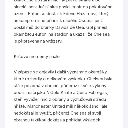
skvélé individuální akci poslal centr do pokutového
území. Ballon se dostal k Edenu Hazardovi, který
nekompromisně přihrál k náběhu Oscara, jenž
poslal míč do branky Davida de Gea. Gól přinesl
okamžitou euforii na stadion a ukázal, že Chelsea
je připravena na vítězství.
Klíčové momenty finále
V zápase se objevily i další významné okamžiky,
které rozhodly o celkovém výsledku. Chelsea byla
stále pozorná v obraně, přičemž skvělé výkony
podali hráči jako N’Golo Kanté a Cesc Fàbregas,
kteří vyváželi míč z obrany a vyztužovali středu
hřiště. Manchester United měl několik šancí, ale
nedokázal je využít, přičemž Chelsea si svoji
obranou taktikou dokázala pohlídat výsledek.