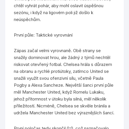
chtěl vyhrát pohár, aby mohl oslavit úspěšnou
sezónu, i když na ligovém poli již došlo k
neúspěchům.
První půle: Taktické vyrovnání
Zápas začal velmi vyrovnaně. Obě strany se
snažily dominovat hrou, ale žádný z týmů nechtěl
riskovat otevřený fotbal. Chelsea hrála s důrazem
na obranu a rychlé protiútoky, zatímco United se
snažili využít svou ofenzivní sílu, včetně Paula
Pogby a Alexa Sancheze. Největší šanci první půle
měl Manchester United, když Romelu Lukaku,
jehož přítomnost v útoku byla silná, měl několik
příležitostí. Nicméně, Chelsea se skvěle bránila a
udržela Manchester United bez výraznějších šancí.
První poločas tedy skončil 0:0, což naznačovalo,