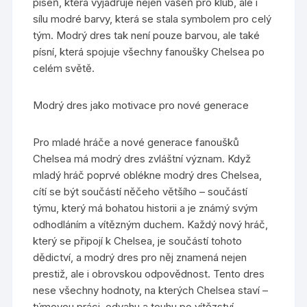
píseň, která vyjadřuje nejen vášeň pro klub, ale i
sílu modré barvy, která se stala symbolem pro celý
tým. Modrý dres tak není pouze barvou, ale také
písní, která spojuje všechny fanoušky Chelsea po
celém světě.
Modrý dres jako motivace pro nové generace
Pro mladé hráče a nové generace fanoušků
Chelsea má modrý dres zvláštní význam. Když
mladý hráč poprvé oblékne modrý dres Chelsea,
cítí se být součástí něčeho většího – součástí
týmu, který má bohatou historii a je známý svým
odhodláním a vítězným duchem. Každý nový hráč,
který se připojí k Chelsea, je součástí tohoto
dědictví, a modrý dres pro něj znamená nejen
prestiž, ale i obrovskou odpovědnost. Tento dres
nese všechny hodnoty, na kterých Chelsea staví –
týmovou práci, odvahu a touhu po vítězství.