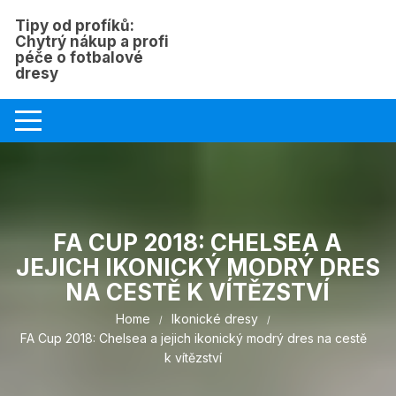
Skip
Tipy od profíků:
to
Chytrý nákup a profi
content
péče o fotbalové
dresy
FA CUP 2018: CHELSEA A
JEJICH IKONICKÝ MODRÝ DRES
NA CESTĚ K VÍTĚZSTVÍ
Home
Ikonické dresy
FA Cup 2018: Chelsea a jejich ikonický modrý dres na cestě
k vítězství