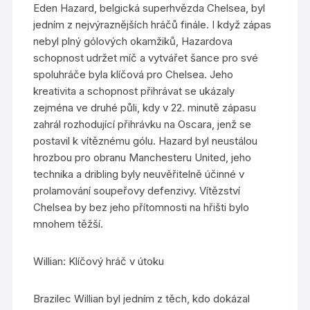
Eden Hazard, belgická superhvězda Chelsea, byl
jedním z nejvýraznějších hráčů finále. I když zápas
nebyl plný gólových okamžiků, Hazardova
schopnost udržet míč a vytvářet šance pro své
spoluhráče byla klíčová pro Chelsea. Jeho
kreativita a schopnost přihrávat se ukázaly
zejména ve druhé půli, kdy v 22. minutě zápasu
zahrál rozhodující přihrávku na Oscara, jenž se
postavil k vítěznému gólu. Hazard byl neustálou
hrozbou pro obranu Manchesteru United, jeho
technika a dribling byly neuvěřitelně účinné v
prolamování soupeřovy defenzivy. Vítězství
Chelsea by bez jeho přítomnosti na hřišti bylo
mnohem těžší.
Willian: Klíčový hráč v útoku
Brazilec Willian byl jedním z těch, kdo dokázal