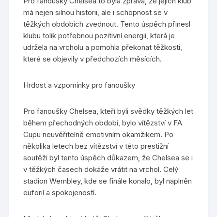
Pro fanoušky Chelsea to byla zpráva, že jejich klub
má nejen silnou historii, ale i schopnost se v
těžkých obdobích zvednout. Tento úspěch přinesl
klubu tolik potřebnou pozitivní energii, která je
udržela na vrcholu a pomohla překonat těžkosti,
které se objevily v předchozích měsících.
Hrdost a vzpomínky pro fanoušky
Pro fanoušky Chelsea, kteří byli svědky těžkých let
během přechodných období, bylo vítězství v FA
Cupu neuvěřitelně emotivním okamžikem. Po
několika letech bez vítězství v této prestižní
soutěži byl tento úspěch důkazem, že Chelsea se i
v těžkých časech dokáže vrátit na vrchol. Celý
stadion Wembley, kde se finále konalo, byl naplněn
euforií a spokojeností.