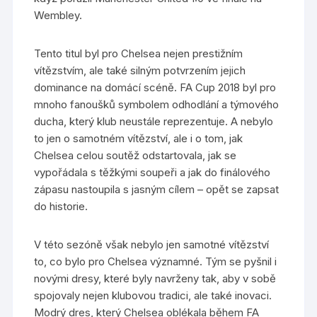
Wembley.
Tento titul byl pro Chelsea nejen prestižním
vítězstvím, ale také silným potvrzením jejich
dominance na domácí scéně. FA Cup 2018 byl pro
mnoho fanoušků symbolem odhodlání a týmového
ducha, který klub neustále reprezentuje. A nebylo
to jen o samotném vítězství, ale i o tom, jak
Chelsea celou soutěž odstartovala, jak se
vypořádala s těžkými soupeři a jak do finálového
zápasu nastoupila s jasným cílem – opět se zapsat
do historie.
V této sezóně však nebylo jen samotné vítězství
to, co bylo pro Chelsea významné. Tým se pyšnil i
novými dresy, které byly navrženy tak, aby v sobě
spojovaly nejen klubovou tradici, ale také inovaci.
Modrý dres, který Chelsea oblékala během FA