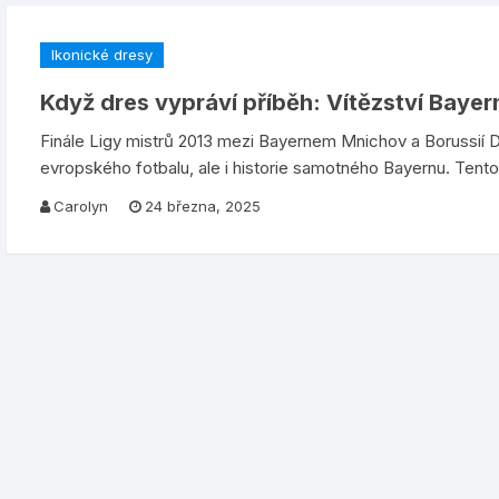
Ikonické dresy
Když dres vypráví příběh: Vítězství Bayern
Finále Ligy mistrů 2013 mezi Bayernem Mnichov a Borussií 
evropského fotbalu, ale i historie samotného Bayernu. Tento
Carolyn
24 března, 2025