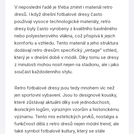
V neposlední řadě je třeba zmínit i materiál retro
dresů. I když dnešní fotbalové dresy často
používají vysoce technologické materiály, retro
dresy byly často vyrobeny z kvalitního bavlněného
nebo polyesterového vlákna, což přispívá k jejich
komfortu a vzhledu. Tento materiál a jeho struktura
dodávají retro dresům specifický „vintage“ vzhled,
který je v dnešní době v módě. Díky tomu se dresy
z minulosti mohou nosit nejen na stadionu, ale i jako
součást každodenního stylu.
Retro fotbalové dresy jsou tedy mnohem víc než
jen sportovní vybavení. Jsou to designové kousky,
které zůstávají aktuální díky své jednoduchosti,
ikonickým logům, výrazným vzorům a historickému
významu. Tento mix estetických prvků, nostalgia a
funkčnost dělá z retro dresů nejen módní trend, ale
také symbol fotbalové kultury, který se stále