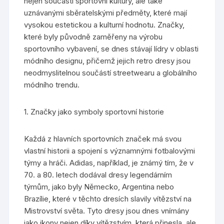
nejen součástí sportovní kultury, ale také
uznávanými sběratelskými předměty, které mají
vysokou estetickou a kulturní hodnotu. Značky,
které byly původně zaměřeny na výrobu
sportovního vybavení, se dnes stávají lídry v oblasti
módního designu, přičemž jejich retro dresy jsou
neodmyslitelnou součástí streetwearu a globálního
módního trendu.
1. Značky jako symboly sportovní historie
Každá z hlavních sportovních značek má svou
vlastní historii a spojení s významnými fotbalovými
týmy a hráči. Adidas, například, je známý tím, že v
70. a 80. letech dodával dresy legendárním
týmům, jako byly Německo, Argentina nebo
Brazílie, které v těchto dresích slavily vítězství na
Mistrovství světa. Tyto dresy jsou dnes vnímány
jako ikony nejen díky vítězstvím, která přinesla, ale