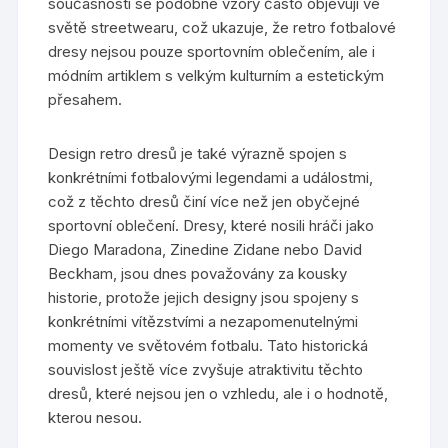
současnosti se podobné vzory často objevují ve
světě streetwearu, což ukazuje, že retro fotbalové
dresy nejsou pouze sportovním oblečením, ale i
módním artiklem s velkým kulturním a estetickým
přesahem.
Design retro dresů je také výrazně spojen s
konkrétními fotbalovými legendami a událostmi,
což z těchto dresů činí více než jen obyčejné
sportovní oblečení. Dresy, které nosili hráči jako
Diego Maradona, Zinedine Zidane nebo David
Beckham, jsou dnes považovány za kousky
historie, protože jejich designy jsou spojeny s
konkrétními vítězstvími a nezapomenutelnými
momenty ve světovém fotbalu. Tato historická
souvislost ještě více zvyšuje atraktivitu těchto
dresů, které nejsou jen o vzhledu, ale i o hodnotě,
kterou nesou.