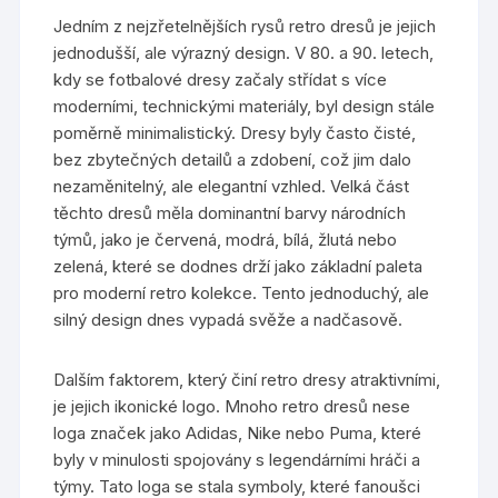
Jedním z nejzřetelnějších rysů retro dresů je jejich
jednodušší, ale výrazný design. V 80. a 90. letech,
kdy se fotbalové dresy začaly střídat s více
moderními, technickými materiály, byl design stále
poměrně minimalistický. Dresy byly často čisté,
bez zbytečných detailů a zdobení, což jim dalo
nezaměnitelný, ale elegantní vzhled. Velká část
těchto dresů měla dominantní barvy národních
týmů, jako je červená, modrá, bílá, žlutá nebo
zelená, které se dodnes drží jako základní paleta
pro moderní retro kolekce. Tento jednoduchý, ale
silný design dnes vypadá svěže a nadčasově.
Dalším faktorem, který činí retro dresy atraktivními,
je jejich ikonické logo. Mnoho retro dresů nese
loga značek jako Adidas, Nike nebo Puma, které
byly v minulosti spojovány s legendárními hráči a
týmy. Tato loga se stala symboly, které fanoušci