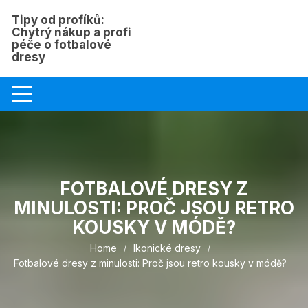
Skip
Tipy od profíků:
to
Chytrý nákup a profi
content
péče o fotbalové
dresy
FOTBALOVÉ DRESY Z
MINULOSTI: PROČ JSOU RETRO
KOUSKY V MÓDĚ?
Home
Ikonické dresy
Fotbalové dresy z minulosti: Proč jsou retro kousky v módě?