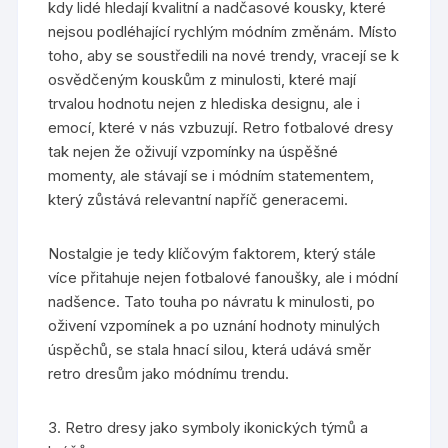
kdy lidé hledají kvalitní a nadčasové kousky, které
nejsou podléhající rychlým módním změnám. Místo
toho, aby se soustředili na nové trendy, vracejí se k
osvědčeným kouskům z minulosti, které mají
trvalou hodnotu nejen z hlediska designu, ale i
emocí, které v nás vzbuzují. Retro fotbalové dresy
tak nejen že oživují vzpomínky na úspěšné
momenty, ale stávají se i módním statementem,
který zůstává relevantní napříč generacemi.
Nostalgie je tedy klíčovým faktorem, který stále
více přitahuje nejen fotbalové fanoušky, ale i módní
nadšence. Tato touha po návratu k minulosti, po
oživení vzpomínek a po uznání hodnoty minulých
úspěchů, se stala hnací silou, která udává směr
retro dresům jako módnímu trendu.
3. Retro dresy jako symboly ikonických týmů a