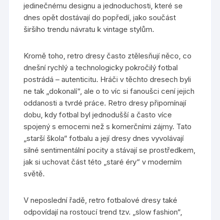
jedinečnému designu a jednoduchosti, které se
dnes opět dostávají do popředí, jako součást
širšího trendu návratu k vintage stylům.
Kromě toho, retro dresy často ztělesňují něco, co
dnešní rychlý a technologicky pokročilý fotbal
postrádá – autenticitu. Hráči v těchto dresech byli
ne tak „dokonalí“, ale o to víc si fanoušci cení jejich
oddanosti a tvrdé práce. Retro dresy připomínají
dobu, kdy fotbal byl jednodušší a často více
spojený s emocemi než s komerčními zájmy. Tato
„starší škola“ fotbalu a její dresy dnes vyvolávají
silné sentimentální pocity a stávají se prostředkem,
jak si uchovat část této „staré éry“ v moderním
světě.
V neposlední řadě, retro fotbalové dresy také
odpovídají na rostoucí trend tzv. „slow fashion“,