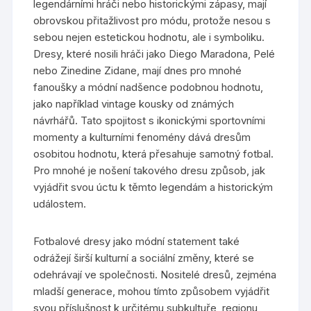
legendárními hráči nebo historickými zápasy, mají
obrovskou přitažlivost pro módu, protože nesou s
sebou nejen estetickou hodnotu, ale i symboliku.
Dresy, které nosili hráči jako Diego Maradona, Pelé
nebo Zinedine Zidane, mají dnes pro mnohé
fanoušky a módní nadšence podobnou hodnotu,
jako například vintage kousky od známých
návrhářů. Tato spojitost s ikonickými sportovními
momenty a kulturními fenomény dává dresům
osobitou hodnotu, která přesahuje samotný fotbal.
Pro mnohé je nošení takového dresu způsob, jak
vyjádřit svou úctu k těmto legendám a historickým
událostem.
Fotbalové dresy jako módní statement také
odrážejí širší kulturní a sociální změny, které se
odehrávají ve společnosti. Nositelé dresů, zejména
mladší generace, mohou tímto způsobem vyjádřit
svou příslušnost k určitému subkultuře, regionu