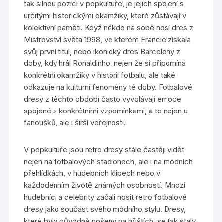
tak silnou pozici v popkultuře, je jejich spojení s
určitými historickými okamžiky, které zůstávají v
kolektivní paměti. Když někdo na sobě nosí dres z
Mistrovství světa 1998, ve kterém Francie získala
svůj první titul, nebo ikonický dres Barcelony z
doby, kdy hrál Ronaldinho, nejen že si připomíná
konkrétní okamžiky v historii fotbalu, ale také
odkazuje na kulturní fenomény té doby. Fotbalové
dresy z těchto období často vyvolávají emoce
spojené s konkrétními vzpomínkami, a to nejen u
fanoušků, ale i širší veřejnosti.
V popkultuře jsou retro dresy stále častěji vidět
nejen na fotbalových stadionech, ale i na módních
přehlídkách, v hudebních klipech nebo v
každodenním životě známých osobností. Mnozí
hudebníci a celebrity začali nosit retro fotbalové
dresy jako součást svého módního stylu. Dresy,
které byly původně nošeny na hřištích, se tak staly