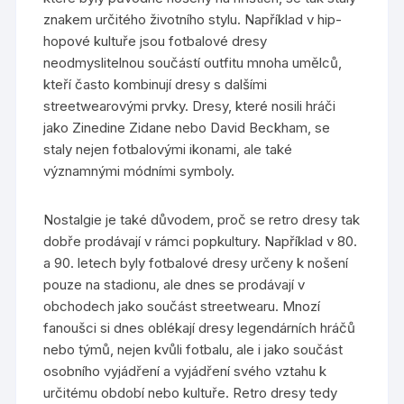
znakem určitého životního stylu. Například v hip-
hopové kultuře jsou fotbalové dresy
neodmyslitelnou součástí outfitu mnoha umělců,
kteří často kombinují dresy s dalšími
streetwearovými prvky. Dresy, které nosili hráči
jako Zinedine Zidane nebo David Beckham, se
staly nejen fotbalovými ikonami, ale také
významnými módními symboly.
Nostalgie je také důvodem, proč se retro dresy tak
dobře prodávají v rámci popkultury. Například v 80.
a 90. letech byly fotbalové dresy určeny k nošení
pouze na stadionu, ale dnes se prodávají v
obchodech jako součást streetwearu. Mnozí
fanoušci si dnes oblékají dresy legendárních hráčů
nebo týmů, nejen kvůli fotbalu, ale i jako součást
osobního vyjádření a vyjádření svého vztahu k
určitému období nebo kultuře. Retro dresy tedy