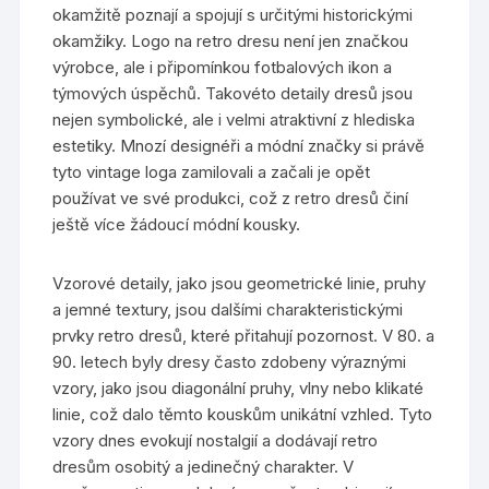
okamžitě poznají a spojují s určitými historickými
okamžiky. Logo na retro dresu není jen značkou
výrobce, ale i připomínkou fotbalových ikon a
týmových úspěchů. Takovéto detaily dresů jsou
nejen symbolické, ale i velmi atraktivní z hlediska
estetiky. Mnozí designéři a módní značky si právě
tyto vintage loga zamilovali a začali je opět
používat ve své produkci, což z retro dresů činí
ještě více žádoucí módní kousky.
Vzorové detaily, jako jsou geometrické linie, pruhy
a jemné textury, jsou dalšími charakteristickými
prvky retro dresů, které přitahují pozornost. V 80. a
90. letech byly dresy často zdobeny výraznými
vzory, jako jsou diagonální pruhy, vlny nebo klikaté
linie, což dalo těmto kouskům unikátní vzhled. Tyto
vzory dnes evokují nostalgií a dodávají retro
dresům osobitý a jedinečný charakter. V