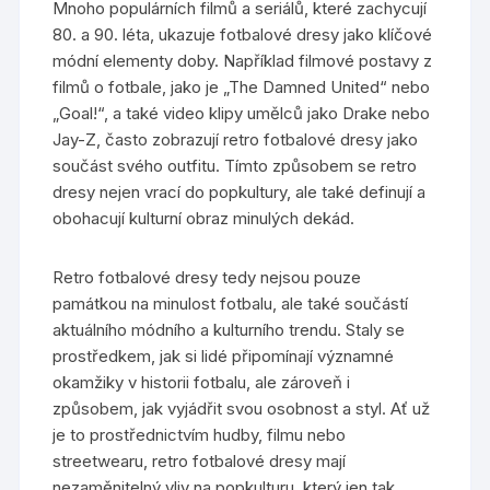
Mnoho populárních filmů a seriálů, které zachycují
80. a 90. léta, ukazuje fotbalové dresy jako klíčové
módní elementy doby. Například filmové postavy z
filmů o fotbale, jako je „The Damned United“ nebo
„Goal!“, a také video klipy umělců jako Drake nebo
Jay-Z, často zobrazují retro fotbalové dresy jako
součást svého outfitu. Tímto způsobem se retro
dresy nejen vrací do popkultury, ale také definují a
obohacují kulturní obraz minulých dekád.
Retro fotbalové dresy tedy nejsou pouze
památkou na minulost fotbalu, ale také součástí
aktuálního módního a kulturního trendu. Staly se
prostředkem, jak si lidé připomínají významné
okamžiky v historii fotbalu, ale zároveň i
způsobem, jak vyjádřit svou osobnost a styl. Ať už
je to prostřednictvím hudby, filmu nebo
streetwearu, retro fotbalové dresy mají
nezaměnitelný vliv na popkulturu, který jen tak