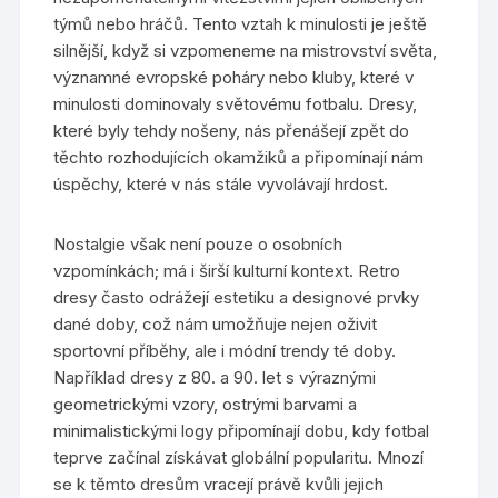
týmů nebo hráčů. Tento vztah k minulosti je ještě
silnější, když si vzpomeneme na mistrovství světa,
významné evropské poháry nebo kluby, které v
minulosti dominovaly světovému fotbalu. Dresy,
které byly tehdy nošeny, nás přenášejí zpět do
těchto rozhodujících okamžiků a připomínají nám
úspěchy, které v nás stále vyvolávají hrdost.
Nostalgie však není pouze o osobních
vzpomínkách; má i širší kulturní kontext. Retro
dresy často odrážejí estetiku a designové prvky
dané doby, což nám umožňuje nejen oživit
sportovní příběhy, ale i módní trendy té doby.
Například dresy z 80. a 90. let s výraznými
geometrickými vzory, ostrými barvami a
minimalistickými logy připomínají dobu, kdy fotbal
teprve začínal získávat globální popularitu. Mnozí
se k těmto dresům vracejí právě kvůli jejich