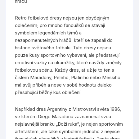
hráčů
Retro fotbalové dresy nejsou jen obyčejným
oblečením; pro mnoho fanoušků se stávají
symbolem legendárních týmů a
nezapomenutelných hráčů, kteří se zapsali do
historie světového fotbalu. Tyto dresy nejsou
pouze kusy sportovního vybavení, ale představují
emotivní vazby na okamžiky, které navždy změnily
fotbalovou scénu. Každý dres, ať už je to ten s
číslem Maradony, Pelého, Platiniho nebo Messiho,
má svůj příběh a nese v sobě hodnotu daleko
přesahující běžný kus oblečení.
Například dres Argentiny z Mistrovství světa 1986,
ve kterém Diego Maradona zaznamenal svou
nejslavnější branku „Boží ruka“, je nejen sportovním
artefaktem, ale také symbolem jednoho z nejvíce
ikonických okamžiků v historii fotbalu. Tento dres