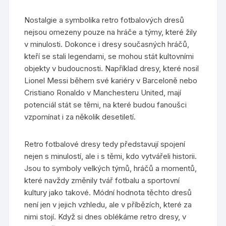
Nostalgie a symbolika retro fotbalových dresů
nejsou omezeny pouze na hráče a týmy, které žily
v minulosti. Dokonce i dresy současných hráčů,
kteří se stali legendami, se mohou stát kultovními
objekty v budoucnosti. Například dresy, které nosil
Lionel Messi během své kariéry v Barceloně nebo
Cristiano Ronaldo v Manchesteru United, mají
potenciál stát se těmi, na které budou fanoušci
vzpomínat i za několik desetiletí.
Retro fotbalové dresy tedy představují spojení
nejen s minulostí, ale i s těmi, kdo vytvářeli historii.
Jsou to symboly velkých týmů, hráčů a momentů,
které navždy změnily tvář fotbalu a sportovní
kultury jako takové. Módní hodnota těchto dresů
není jen v jejich vzhledu, ale v příbězích, které za
nimi stojí. Když si dnes oblékáme retro dresy, v