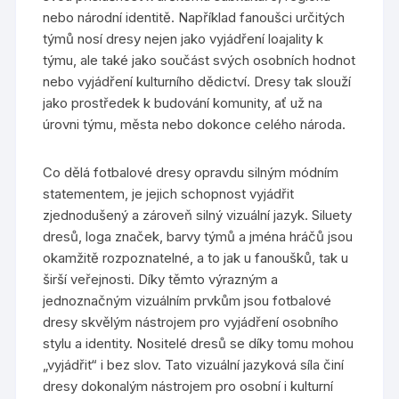
nebo národní identitě. Například fanoušci určitých
týmů nosí dresy nejen jako vyjádření loajality k
týmu, ale také jako součást svých osobních hodnot
nebo vyjádření kulturního dědictví. Dresy tak slouží
jako prostředek k budování komunity, ať už na
úrovni týmu, města nebo dokonce celého národa.
Co dělá fotbalové dresy opravdu silným módním
statementem, je jejich schopnost vyjádřit
zjednodušený a zároveň silný vizuální jazyk. Siluety
dresů, loga značek, barvy týmů a jména hráčů jsou
okamžitě rozpoznatelné, a to jak u fanoušků, tak u
širší veřejnosti. Díky těmto výrazným a
jednoznačným vizuálním prvkům jsou fotbalové
dresy skvělým nástrojem pro vyjádření osobního
stylu a identity. Nositelé dresů se díky tomu mohou
„vyjádřit“ i bez slov. Tato vizuální jazyková síla činí
dresy dokonalým nástrojem pro osobní i kulturní