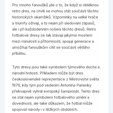
Pro mnoho fanoušků jde o to, že když si obléknou
retro dres, na chvíli se mohou stát součástí těchto
historických okamžiků. Vzpomínky na velké hráče
a triumfy ožívají, a to nejen při sledování zápasů,
ale i při každodenním nošení těchto dresů. Retro
fotbalové dresy se tak stávají jakýmsi mostem
mezi minulostí a přítomností, spojují generace a
umožňují fanouškům cítit se součástí většího
příběhu.
Tyto dresy jsou také symbolem týmového ducha a
národní hrdosti. Příkladem může být dres
československé reprezentace z Mistrovství světa
1976, kdy tým pod vedením Antonína Panenky
překvapivě vyhrál evropský šampionát. Tento dres
se stal nejen symbolem fotbalového umění a
dovednosti, ale také důkazem, že fotbal může
spojovat národy i v těžkých obdobích.