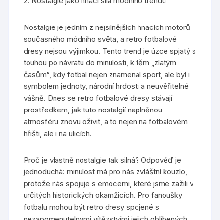
2. Nostalgie jako hnací síla módního trendu
Nostalgie je jedním z nejsilnějších hnacích motorů
současného módního světa, a retro fotbalové
dresy nejsou výjimkou. Tento trend je úzce spjatý s
touhou po návratu do minulosti, k těm „zlatým
časům“, kdy fotbal nejen znamenal sport, ale byl i
symbolem jednoty, národní hrdosti a neuvěřitelné
vášně. Dnes se retro fotbalové dresy stávají
prostředkem, jak tuto nostalgií naplněnou
atmosféru znovu oživit, a to nejen na fotbalovém
hřišti, ale i na ulicích.
Proč je vlastně nostalgie tak silná? Odpověď je
jednoduchá: minulost má pro nás zvláštní kouzlo,
protože nás spojuje s emocemi, které jsme zažili v
určitých historických okamžicích. Pro fanoušky
fotbalu mohou být retro dresy spojené s
nezapomenutelnými vítězstvími jejich oblíbených