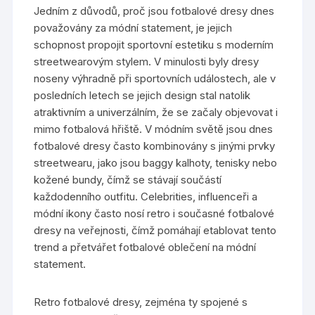
Jedním z důvodů, proč jsou fotbalové dresy dnes
považovány za módní statement, je jejich
schopnost propojit sportovní estetiku s moderním
streetwearovým stylem. V minulosti byly dresy
noseny výhradně při sportovních událostech, ale v
posledních letech se jejich design stal natolik
atraktivním a univerzálním, že se začaly objevovat i
mimo fotbalová hřiště. V módním světě jsou dnes
fotbalové dresy často kombinovány s jinými prvky
streetwearu, jako jsou baggy kalhoty, tenisky nebo
kožené bundy, čímž se stávají součástí
každodenního outfitu. Celebrities, influenceři a
módní ikony často nosí retro i současné fotbalové
dresy na veřejnosti, čímž pomáhají etablovat tento
trend a přetvářet fotbalové oblečení na módní
statement.
Retro fotbalové dresy, zejména ty spojené s