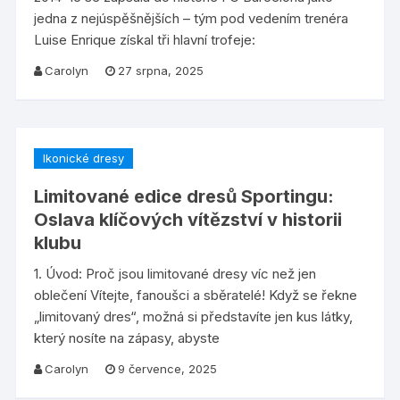
jedna z nejúspěšnějších – tým pod vedením trenéra
Luise Enrique získal tři hlavní trofeje:
Carolyn
27 srpna, 2025
Ikonické dresy
Limitované edice dresů Sportingu:
Oslava klíčových vítězství v historii
klubu
1. Úvod: Proč jsou limitované dresy víc než jen
oblečení Vítejte, fanoušci a sběratelé! Když se řekne
„limitovaný dres“, možná si představíte jen kus látky,
který nosíte na zápasy, abyste
Carolyn
9 července, 2025