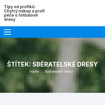
Skip
Tipy od profíků:
to
Chytrý nákup a profi
content
péče o fotbalové
dresy
ŠTÍTEK:
SBĚRATELSKÉ DRESY
Home
Sběratelské dresy