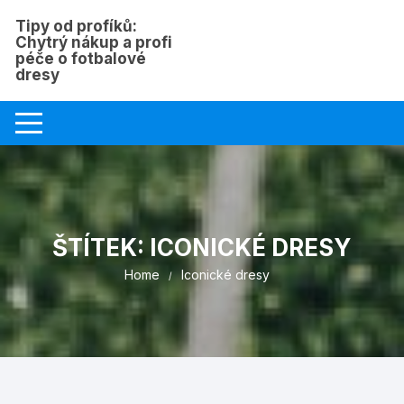
Skip
Tipy od profíků:
to
Chytrý nákup a profi
content
péče o fotbalové
dresy
ŠTÍTEK:
ICONICKÉ DRESY
Home
Iconické dresy