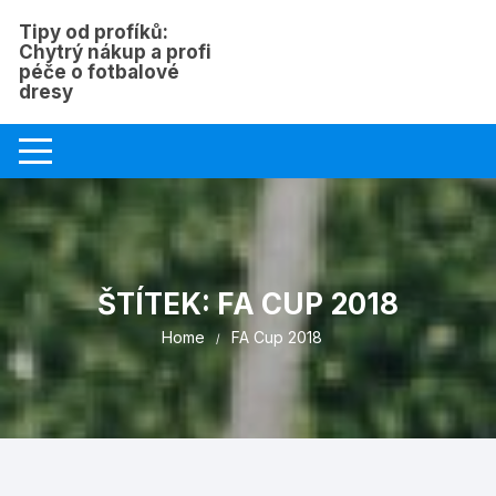
Skip
Tipy od profíků:
to
Chytrý nákup a profi
content
péče o fotbalové
dresy
ŠTÍTEK:
FA CUP 2018
Home
FA Cup 2018