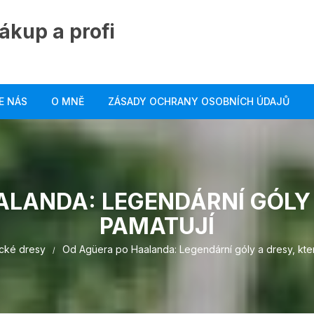
ákup a profi
E NÁS
O MNĚ
ZÁSADY OCHRANY OSOBNÍCH ÚDAJŮ
LANDA: LEGENDÁRNÍ GÓLY 
PAMATUJÍ
ické dresy
Od Agüera po Haalanda: Legendární góly a dresy, kter