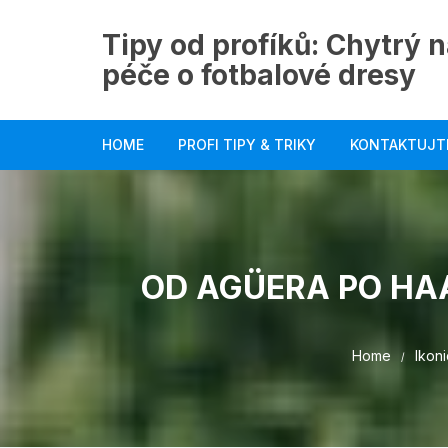
Skip
to
Tipy od profíků: Chytrý n
content
péče o fotbalové dresy
HOME
PROFI TIPY & TRIKY
KONTAKTUJT
OD AGÜERA PO HAA
Home
Ikon