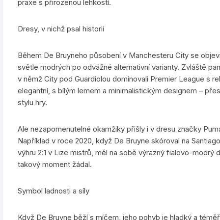
praxe s přirozenou lehkostí.
Dresy, v nichž psal historii
Během De Bruyneho působení v Manchesteru City se objevil
světle modrých po odvážné alternativní varianty. Zvláště p
v němž City pod Guardiolou dominovali Premier League s r
elegantní, s bílým lemem a minimalistickým designem – pře
stylu hry.
Ale nezapomenutelné okamžiky přišly i v dresu značky Puma,
Například v roce 2020, když De Bruyne skóroval na Santiago 
výhru 2:1 v Lize mistrů, měl na sobě výrazný fialovo-modrý d
takový moment žádal.
Symbol ladnosti a síly
Když De Bruyne běží s míčem, jeho pohyb je hladký a téměř