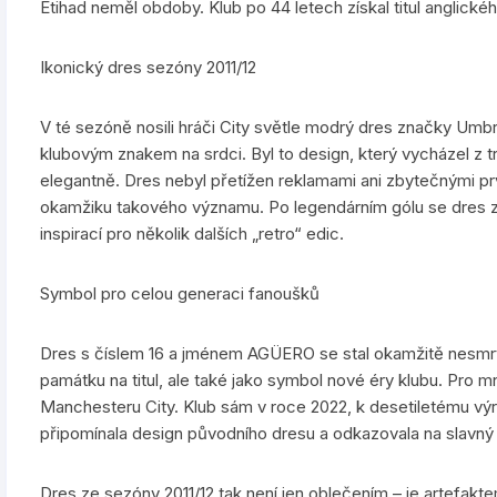
Etihad neměl obdoby. Klub po 44 letech získal titul anglické
Ikonický dres sezóny 2011/12
V té sezóně nosili hráči City světle modrý dres značky Um
klubovým znakem na srdci. Byl to design, který vycházel z 
elegantně. Dres nebyl přetížen reklamami ani zbytečnými prv
okamžiku takového významu. Po legendárním gólu se dres z o
inspirací pro několik dalších „retro“ edic.
Symbol pro celou generaci fanoušků
Dres s číslem 16 a jménem AGÜERO se stal okamžitě nesmrte
památku na titul, ale také jako symbol nové éry klubu. Pro mn
Manchesteru City. Klub sám v roce 2022, k desetiletému výroč
připomínala design původního dresu a odkazovala na slavný 
Dres ze sezóny 2011/12 tak není jen oblečením – je artefakt