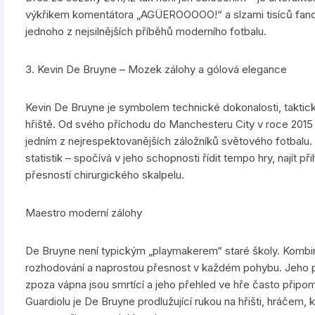
výkřikem komentátora „AGÜEROOOOO!“ a slzami tisíců fanou
jednoho z nejsilnějších příběhů moderního fotbalu.
3. Kevin De Bruyne – Mozek zálohy a gólová elegance
Kevin De Bruyne je symbolem technické dokonalosti, taktic
hřiště. Od svého příchodu do Manchesteru City v roce 2015 
jedním z nejrespektovanějších záložníků světového fotbalu. 
statistik – spočívá v jeho schopnosti řídit tempo hry, najít při
přesností chirurgického skalpelu.
Maestro moderní zálohy
De Bruyne není typickým „playmakerem“ staré školy. Kombin
rozhodování a naprostou přesnost v každém pohybu. Jeho při
zpoza vápna jsou smrtící a jeho přehled ve hře často připo
Guardiolu je De Bruyne prodlužující rukou na hřišti, hráčem