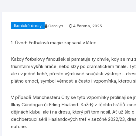
Ikonické dresy
Carolyn
4 června, 2025
1. Úvod: Fotbalová magie zapsaná v látce
Každý fotbalový fanoušek si pamatuje ty chvíle, kdy se mu z
triumfální výkřik hráče, nebo slzy po dramatickém finále. Tyt
ale i v jedné tiché, přesto výmluvné součásti výstroje – dres
plátno emocí, symbol věrnosti a často i vzpomínka, kterou si
V případě Manchesteru City se tyto vzpomínky prolínají se 
Ilkay Gündogan či Erling Haaland. Každý z těchto hráčů zan
dějinách klubu, ale i na dresu, který při tom nosil. Ať už šlo 
dechberoucí sérii Haalandových tref v sezóně 2022/23, dres 
euforie.