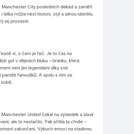
h Manchester City posledních dekád a zaměří
átka může nést historii, styl a silnou identitu
ý jej provázel.
sně ví, o čem je řeč. Je to čas na
jší gól v dějinách klubu – branku, která
ment není jen legendární díky své
ní paměti fanoušků. A spolu s ním se
a sobě.
 Manchester United čekal na výsledek a slavil
ení, ale to nestačilo. Pak přišla ta chvíle –
promisní zakončení. Výbuch emocí na stadionu