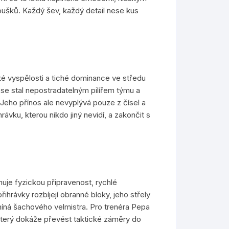
šků. Každý šev, každý detail nese kus
ké vyspělosti a tiché dominance ve středu
se stal nepostradatelným pilířem týmu a
Jeho přínos ale nevyplývá pouze z čísel a
hrávku, kterou nikdo jiný nevidí, a zakončit s
uje fyzickou připravenost, rychlé
hrávky rozbíjejí obranné bloky, jeho střely
míná šachového velmistra. Pro trenéra Pepa
, který dokáže převést taktické záměry do