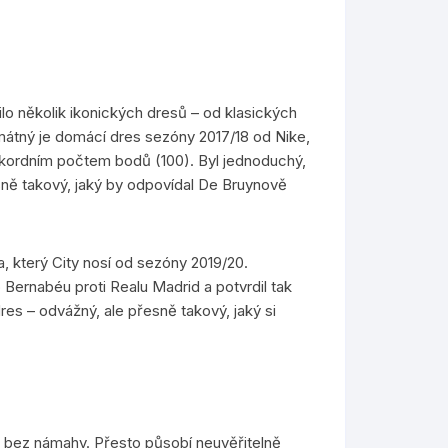
o několik ikonických dresů – od klasických
amátný je domácí dres sezóny 2017/18 od Nike,
ekordním počtem bodů (100). Byl jednoduchý,
sně takový, jaký by odpovídal De Bruynově
 který City nosí od sezóny 2019/20.
Bernabéu proti Realu Madrid a potvrdil tak
res – odvážný, ale přesně takový, jaký si
 bez námahy. Přesto působí neuvěřitelně