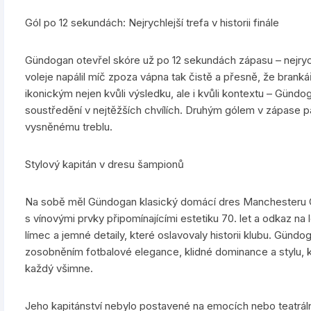
Gól po 12 sekundách: Nejrychlejší trefa v historii finále
Gündogan otevřel skóre už po 12 sekundách zápasu – nejrychl
voleje napálil míč zpoza vápna tak čistě a přesně, že brank
ikonickým nejen kvůli výsledku, ale i kvůli kontextu – Günd
soustředění v nejtěžších chvílích. Druhým gólem v zápase pak za
vysněnému treblu.
Stylový kapitán v dresu šampionů
Na sobě měl Gündogan klasický domácí dres Manchesteru C
s vínovými prvky připomínajícími estetiku 70. let a odkaz na 
límec a jemné detaily, které oslavovaly historii klubu. Gündo
zosobněním fotbalové elegance, klidné dominance a stylu, kt
každý všimne.
Jeho kapitánství nebylo postavené na emocích nebo teatrál