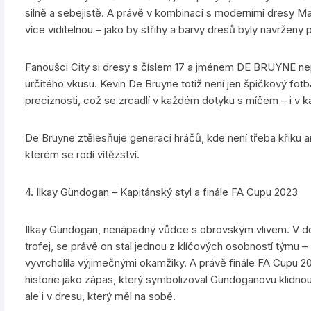
silně a sebejistě. A právě v kombinaci s moderními dresy Ma
více viditelnou – jako by střihy a barvy dresů byly navrženy 
Fanoušci City si dresy s číslem 17 a jménem DE BRUYNE nepoř
určitého vkusu. Kevin De Bruyne totiž není jen špičkový fotba
preciznosti, což se zrcadlí v každém dotyku s míčem – i v k
De Bruyne ztělesňuje generaci hráčů, kde není třeba křiku ani 
kterém se rodí vítězství.
4. Ilkay Gündogan – Kapitánský styl a finále FA Cupu 2023
Ilkay Gündogan, nenápadný vůdce s obrovským vlivem. V do
trofej, se právě on stal jednou z klíčových osobností týmu 
vyvrcholila výjimečnými okamžiky. A právě finále FA Cupu 2
historie jako zápas, který symbolizoval Gündoganovu klidnou ve
ale i v dresu, který měl na sobě.