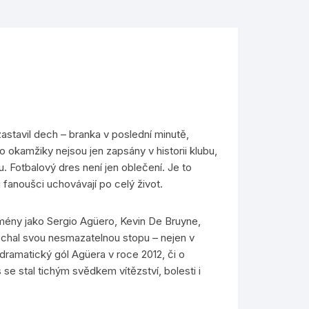
astavil dech – branka v poslední minutě,
o okamžiky nejsou jen zapsány v historii klubu,
u. Fotbalový dres není jen oblečení. Je to
 fanoušci uchovávají po celý život.
jmény jako Sergio Agüero, Kevin De Bruyne,
echal svou nesmazatelnou stopu – nejen v
o dramatický gól Agüera v roce 2012, či o
se stal tichým svědkem vítězství, bolesti i