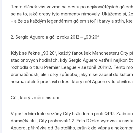
Tento článek vás vezme na cestu po nejikoničtějších gólec
se na to, jaké dresy tyto momenty rámovaly. Ukážeme si, že i l
– a že za každým legendárním gólem stojí i barvy a střih, kter
2. Sergio Agüero a gól z roku 2012 – „93:20“
Když se řekne „93:20“, každý fanoušek Manchesteru City pře
stadionových hodinách, kdy Sergio Agüero vstřelil nejikoničtě
rozhodla o titulu Premier League v sezóně 2011/12. Tento mo
dramatičnosti, ale i díky způsobu, jakým se zapsal do kultur
nesmazatelně proslavil i dres, který měl Agüero v tu chvíli n
Gól, který změnil historii
V posledním kole sezóny City hráli doma proti QPR. Zatímco
domnělý titul, City prohrávali 1:2. Edin Džeko vyrovnal v nastav
Agüero, přihrávka od Balotelliho, průnik do vápna a nekom