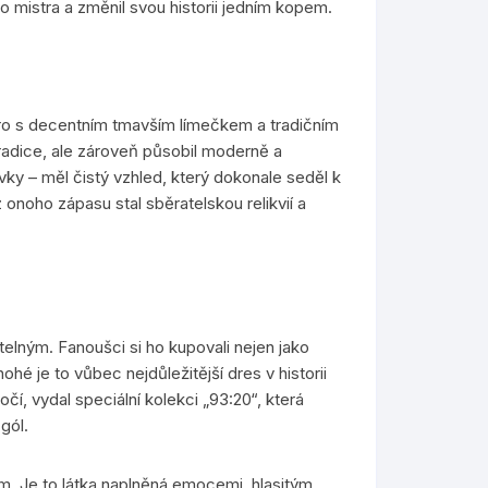
ho mistra a změnil svou historii jedním kopem.
bro s decentním tmavším límečkem a tradičním
tradice, ale zároveň působil moderně a
ky – měl čistý vzhled, který dokonale seděl k
noho zápasu stal sběratelskou relikvií a
lným. Fanoušci si ho kupovali nejen jako
ohé je to vůbec nejdůležitější dres v historii
í, vydal speciální kolekci „93:20“, která
gól.
em. Je to látka naplněná emocemi, hlasitým