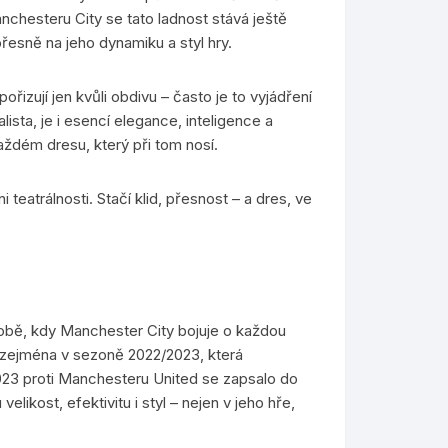
nchesteru City se tato ladnost stává ještě
přesně na jeho dynamiku a styl hry.
izují jen kvůli obdivu – často je to vyjádření
lista, je i esencí elegance, inteligence a
aždém dresu, který při tom nosí.
teatrálnosti. Stačí klid, přesnost – a dres, ve
bě, kdy Manchester City bojuje o každou
– zejména v sezoně 2022/2023, která
023 proti Manchesteru United se zapsalo do
likost, efektivitu i styl – nejen v jeho hře,