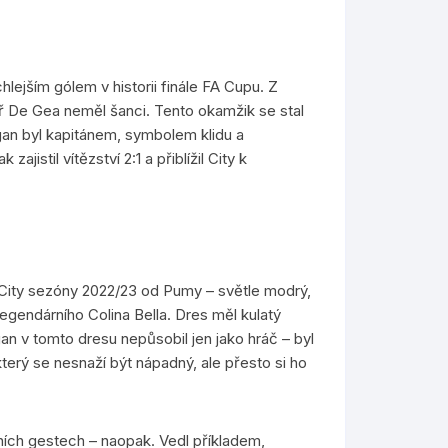
ejším gólem v historii finále FA Cupu. Z
ář De Gea neměl šanci. Tento okamžik se stal
ogan byl kapitánem, symbolem klidu a
jistil vítězství 2:1 a přiblížil City k
ity sezóny 2022/23 od Pumy – světle modrý,
legendárního Colina Bella. Dres měl kulatý
gan v tomto dresu nepůsobil jen jako hráč – byl
erý se nesnaží být nápadný, ale přesto si ho
ních gestech – naopak. Vedl příkladem,