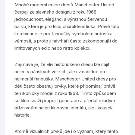
Mnohé moderní edice dresů Manchester United
čerpají ze slavného designu z roku 1968
jednoduchost, eleganci a výraznou červenou
barvu, která je pro klub charakteristická. Právě tato
kombinace je pro fanoušky symbolem hrdosti a
věrnosti, a proto ji návrháři často zakomponují i do
limitovaných edic nebo retro kolekcí.
Zajímavé je, že vliv historického dresu lze najít
nejen v pánských verzích, ale i v nabídce pro
nejmenší fanoušky. Manchester United dresy pro
děti často obsahují prvky, které připomínají právě
ten ikonický model z roku 1968. Tímto způsobem
se klub snaží propojit generace a předat mladým
příznivcům nejen klubovou identitu, ale i kousek
historie.
Kromě vizuálních prvků jde i o význam, který tento