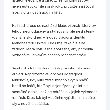
nádech elegance a čistoty. Tento kontrast byl
nejen estetický, ale i praktický, protože zajišťoval
lepší viditelnost hráčů na hřišti.
Na hrudi dresu se nacházel klubový znak, který byl
tehdy zjednodušený a stylizovaný, ale nesl stejný
význam jako dnes – hrdost, tradici a identitu
Manchesteru United. Dres měl také čísla na
zádech, která byla jasná a výrazná, aby pomohla
rozhodčím i divákům snadno rozeznat hráče.
Symbolika tohoto dresu však přesahovala jeho
vzhled. Reprezentoval obnovu po tragédii
Mnichova, kdy klub ztratil mnoho svých hráčů.
Nosili ho hráči, kteří byli nejen fyzicky silní, ale i
mentálně odolní, což se odráželo v jejich výkonech
na hřišti. Dres tak byl vizuálním vyjádřením naděje,
síly a nového začátku.