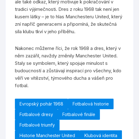
ale také odkaz, který motivuje k pokračování v
tradici výjimečnosti. Dres z roku 1968 tak není jen
kusem látky – je to hlas Manchesteru United, který
zní napříč generacemi a připomíná, že skutečná
síla klubu tkví v jeho příběhu.
Nakonec můžeme říci, že rok 1968 a dres, který v
něm zazářil, navždy změnily Manchester United.
Staly se symbolem, který spojuje minulost s
budoucností a zůstávají inspirací pro všechny, kdo
věří ve vítězství, týmového ducha a vášeň pro
fotbal.
Evropský pohár 1968
Fotbalová historie
Fotbalové dresy
Fotbalové finále
Fotbalové triumfy
Historie Manchester United
Klubová identita