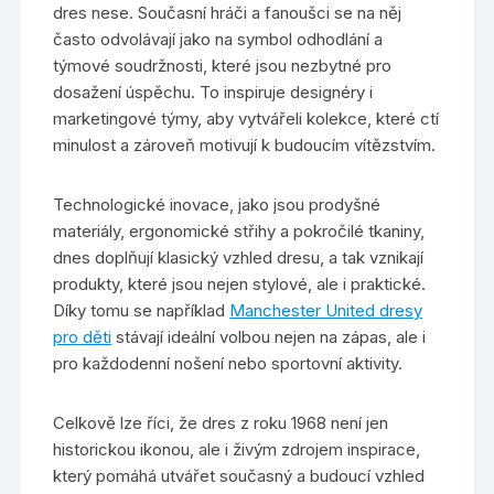
dres nese. Současní hráči a fanoušci se na něj
často odvolávají jako na symbol odhodlání a
týmové soudržnosti, které jsou nezbytné pro
dosažení úspěchu. To inspiruje designéry i
marketingové týmy, aby vytvářeli kolekce, které ctí
minulost a zároveň motivují k budoucím vítězstvím.
Technologické inovace, jako jsou prodyšné
materiály, ergonomické střihy a pokročilé tkaniny,
dnes doplňují klasický vzhled dresu, a tak vznikají
produkty, které jsou nejen stylové, ale i praktické.
Díky tomu se například
Manchester United dresy
pro děti
stávají ideální volbou nejen na zápas, ale i
pro každodenní nošení nebo sportovní aktivity.
Celkově lze říci, že dres z roku 1968 není jen
historickou ikonou, ale i živým zdrojem inspirace,
který pomáhá utvářet současný a budoucí vzhled