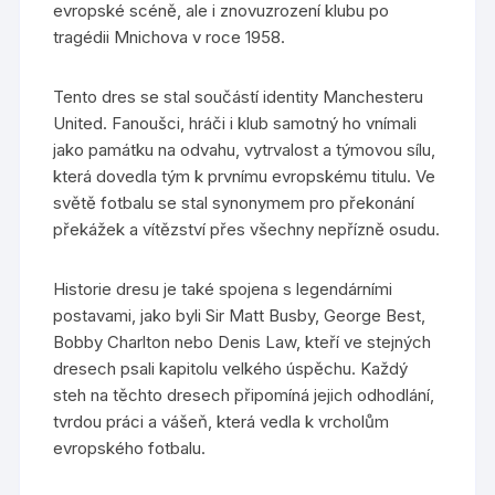
evropské scéně, ale i znovuzrození klubu po
tragédii Mnichova v roce 1958.
Tento dres se stal součástí identity Manchesteru
United. Fanoušci, hráči i klub samotný ho vnímali
jako památku na odvahu, vytrvalost a týmovou sílu,
která dovedla tým k prvnímu evropskému titulu. Ve
světě fotbalu se stal synonymem pro překonání
překážek a vítězství přes všechny nepřízně osudu.
Historie dresu je také spojena s legendárními
postavami, jako byli Sir Matt Busby, George Best,
Bobby Charlton nebo Denis Law, kteří ve stejných
dresech psali kapitolu velkého úspěchu. Každý
steh na těchto dresech připomíná jejich odhodlání,
tvrdou práci a vášeň, která vedla k vrcholům
evropského fotbalu.