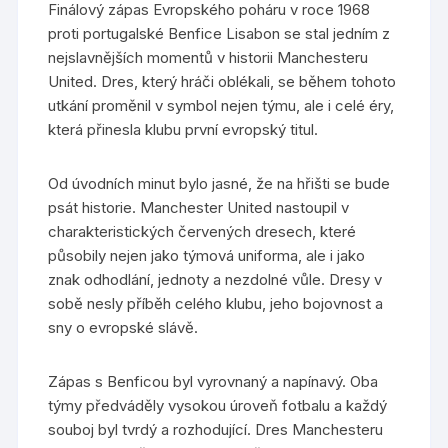
Finálový zápas Evropského poháru v roce 1968
proti portugalské Benfice Lisabon se stal jedním z
nejslavnějších momentů v historii Manchesteru
United. Dres, který hráči oblékali, se během tohoto
utkání proměnil v symbol nejen týmu, ale i celé éry,
která přinesla klubu první evropský titul.
Od úvodních minut bylo jasné, že na hřišti se bude
psát historie. Manchester United nastoupil v
charakteristických červených dresech, které
působily nejen jako týmová uniforma, ale i jako
znak odhodlání, jednoty a nezdolné vůle. Dresy v
sobě nesly příběh celého klubu, jeho bojovnost a
sny o evropské slávě.
Zápas s Benficou byl vyrovnaný a napínavý. Oba
týmy předváděly vysokou úroveň fotbalu a každý
souboj byl tvrdý a rozhodující. Dres Manchesteru