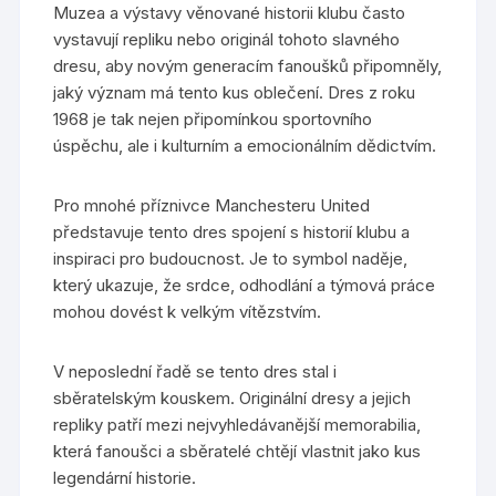
Muzea a výstavy věnované historii klubu často
vystavují repliku nebo originál tohoto slavného
dresu, aby novým generacím fanoušků připomněly,
jaký význam má tento kus oblečení. Dres z roku
1968 je tak nejen připomínkou sportovního
úspěchu, ale i kulturním a emocionálním dědictvím.
Pro mnohé příznivce Manchesteru United
představuje tento dres spojení s historií klubu a
inspiraci pro budoucnost. Je to symbol naděje,
který ukazuje, že srdce, odhodlání a týmová práce
mohou dovést k velkým vítězstvím.
V neposlední řadě se tento dres stal i
sběratelským kouskem. Originální dresy a jejich
repliky patří mezi nejvyhledávanější memorabilia,
která fanoušci a sběratelé chtějí vlastnit jako kus
legendární historie.