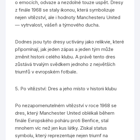
o emocích, odvaze a nezdolné touze uspět. Dresy
z finále 1968 se staly ikonou, která symbolizuje
nejen vítězství, ale i hodnoty Manchesteru United
— vytrvalost, vášeň a týmového ducha.
Dodnes jsou tyto dresy uctívány jako relikvie, které
připomínají, jak jeden zápas a jeden tým může
změnit historii celého klubu. A právě tento dres
zůstává trvalým svědkem jednoho z největších
triumfů v evropském fotbale.
5. Po vítězství: Dres a jeho místo v historii klubu
Po nezapomenutelném vítězství v roce 1968 se
dres, který Manchester United oblékali během
finále Evropského poháru proti Benfice, stal
mnohem víc než jen kus látky. Získal status
symbolu, který reprezentuje nejen triumf na