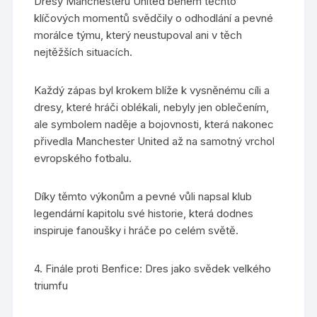
Dresy Manchesteru United během těchto
klíčových momentů svědčily o odhodlání a pevné
morálce týmu, který neustupoval ani v těch
nejtěžších situacích.
Každý zápas byl krokem blíže k vysněnému cíli a
dresy, které hráči oblékali, nebyly jen oblečením,
ale symbolem naděje a bojovnosti, která nakonec
přivedla Manchester United až na samotný vrchol
evropského fotbalu.
Díky těmto výkonům a pevné vůli napsal klub
legendární kapitolu své historie, která dodnes
inspiruje fanoušky i hráče po celém světě.
4. Finále proti Benfice: Dres jako svědek velkého
triumfu