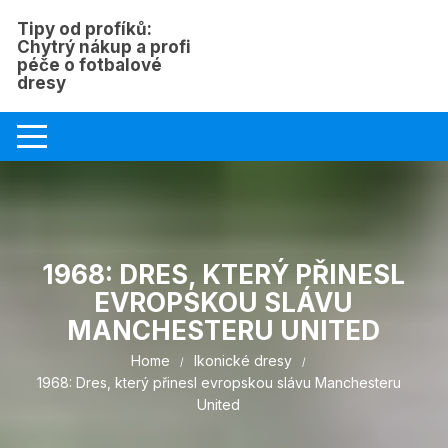
Skip
Tipy od profíků:
to
Chytrý nákup a profi
content
péče o fotbalové
dresy
1968: DRES, KTERÝ PŘINESL
EVROPSKOU SLÁVU
MANCHESTERU UNITED
Home
Ikonické dresy
1968: Dres, který přinesl evropskou slávu Manchesteru
United