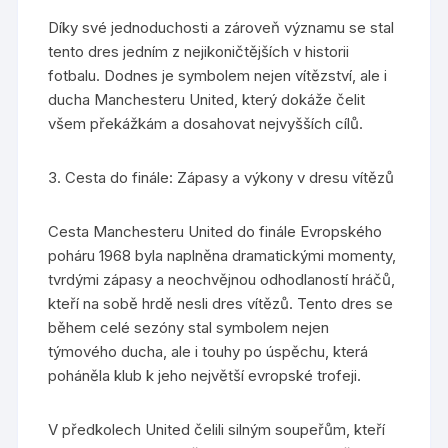
Díky své jednoduchosti a zároveň významu se stal
tento dres jedním z nejikoničtějších v historii
fotbalu. Dodnes je symbolem nejen vítězství, ale i
ducha Manchesteru United, který dokáže čelit
všem překážkám a dosahovat nejvyšších cílů.
3. Cesta do finále: Zápasy a výkony v dresu vítězů
Cesta Manchesteru United do finále Evropského
poháru 1968 byla naplněna dramatickými momenty,
tvrdými zápasy a neochvějnou odhodlaností hráčů,
kteří na sobě hrdě nesli dres vítězů. Tento dres se
během celé sezóny stal symbolem nejen
týmového ducha, ale i touhy po úspěchu, která
poháněla klub k jeho největší evropské trofeji.
V předkolech United čelili silným soupeřům, kteří