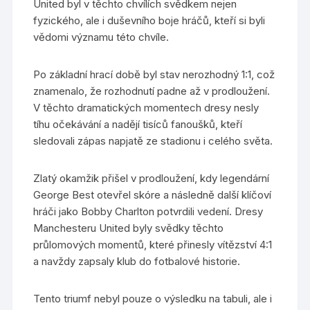
United byl v těchto chvílích svědkem nejen
fyzického, ale i duševního boje hráčů, kteří si byli
vědomi významu této chvíle.
Po základní hrací době byl stav nerozhodný 1:1, což
znamenalo, že rozhodnutí padne až v prodloužení.
V těchto dramatických momentech dresy nesly
tíhu očekávání a nadějí tisíců fanoušků, kteří
sledovali zápas napjatě ze stadionu i celého světa.
Zlatý okamžik přišel v prodloužení, kdy legendární
George Best otevřel skóre a následně další klíčoví
hráči jako Bobby Charlton potvrdili vedení. Dresy
Manchesteru United byly svědky těchto
průlomových momentů, které přinesly vítězství 4:1
a navždy zapsaly klub do fotbalové historie.
Tento triumf nebyl pouze o výsledku na tabuli, ale i