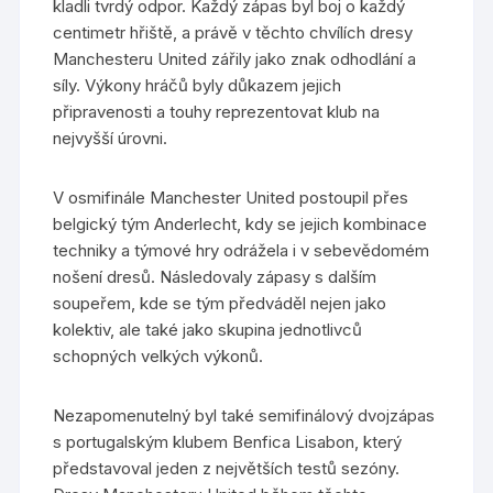
kladli tvrdý odpor. Každý zápas byl boj o každý
centimetr hřiště, a právě v těchto chvílích dresy
Manchesteru United zářily jako znak odhodlání a
síly. Výkony hráčů byly důkazem jejich
připravenosti a touhy reprezentovat klub na
nejvyšší úrovni.
V osmifinále Manchester United postoupil přes
belgický tým Anderlecht, kdy se jejich kombinace
techniky a týmové hry odrážela i v sebevědomém
nošení dresů. Následovaly zápasy s dalším
soupeřem, kde se tým předváděl nejen jako
kolektiv, ale také jako skupina jednotlivců
schopných velkých výkonů.
Nezapomenutelný byl také semifinálový dvojzápas
s portugalským klubem Benfica Lisabon, který
představoval jeden z největších testů sezóny.