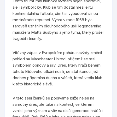
Tento triumf měl hluboký význam nejen sportovní,
ale i symbolický. Klub se tím dostal mezi elitu
kontinentálního fotbalu, čímž si vybudoval silnou
mezinárodní reputaci. Výhra v roce 1968 byla
zároveň uznáním dlouhodobého úsilí legendárního
manažera Matta Busbyho a jeho týmu, který prošel
tragédií i triumfy.
Vítězný zápas v Evropském poháru navždy změnil
pohled na Manchester United, přičemž se stal
symbolem obnovy a síly. Dres, který hráči během
tohoto klíčového utkání nosili, se stal ikonou, jež
dodnes připomíná ducha a vášeň, která vedla klub
k této historické slávě.
V této sérii článků se podíváme blíže nejen na
samotný dres, ale také na kontext, ve kterém
vznikl, jeho význam a vliv na další generace hráčů i
fanoušků. Rok 1968 a jeho slavný dres nejsou jen