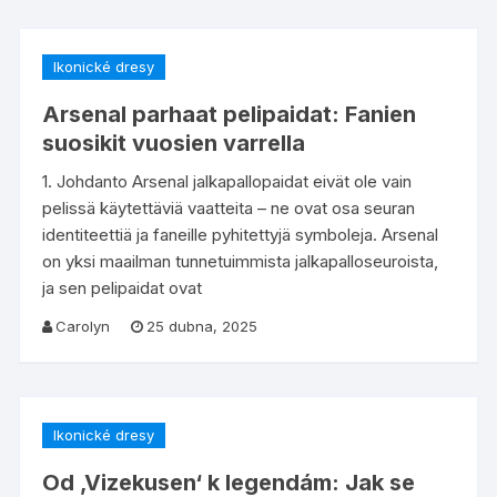
Ikonické dresy
Arsenal parhaat pelipaidat: Fanien
suosikit vuosien varrella
1. Johdanto Arsenal jalkapallopaidat eivät ole vain
pelissä käytettäviä vaatteita – ne ovat osa seuran
identiteettiä ja faneille pyhitettyjä symboleja. Arsenal
on yksi maailman tunnetuimmista jalkapalloseuroista,
ja sen pelipaidat ovat
Carolyn
25 dubna, 2025
Ikonické dresy
Od ‚Vizekusen‘ k legendám: Jak se