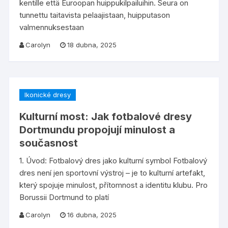
kentille että Euroopan huippukilpailuihin. Seura on
tunnettu taitavista pelaajistaan, huipputason
valmennuksestaan
Carolyn
18 dubna, 2025
Ikonické dresy
Kulturní most: Jak fotbalové dresy
Dortmundu propojují minulost a
současnost
1. Úvod: Fotbalový dres jako kulturní symbol Fotbalový
dres není jen sportovní výstroj – je to kulturní artefakt,
který spojuje minulost, přítomnost a identitu klubu. Pro
Borussii Dortmund to platí
Carolyn
16 dubna, 2025