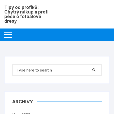
Skip
Tipy od profíků:
to
Chytrý nákup a profi
content
péče o fotbalové
dresy
Search
for:
ARCHIVY