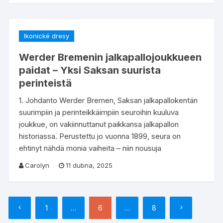
Ikonické dresy
Werder Bremenin jalkapallojoukkueen
paidat – Yksi Saksan suurista
perinteistä
1. Johdanto Werder Bremen, Saksan jalkapallokentän
suurimpiin ja perinteikkäimpiin seuroihin kuuluva
joukkue, on vakiinnuttanut paikkansa jalkapallon
historiassa. Perustettu jo vuonna 1899, seura on
ehtinyt nähdä monia vaiheita – niin nousuja
Carolyn
11 dubna, 2025
Stránkování
1
…
6
…
8
příspěvků