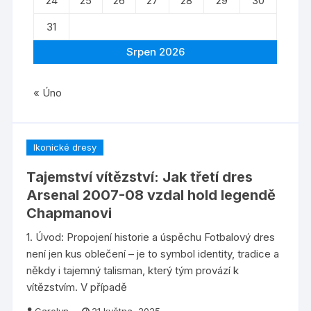
24
25
26
27
28
29
30
31
Srpen 2026
« Úno
Ikonické dresy
Tajemství vítězství: Jak třetí dres
Arsenal 2007-08 vzdal hold legendě
Chapmanovi
1. Úvod: Propojení historie a úspěchu Fotbalový dres
není jen kus oblečení – je to symbol identity, tradice a
někdy i tajemný talisman, který tým provází k
vítězstvím. V případě