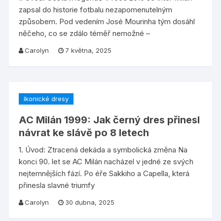
zapsal do historie fotbalu nezapomenutelným
způsobem. Pod vedením José Mourinha tým dosáhl
něčeho, co se zdálo téměř nemožné –
Carolyn
7 května, 2025
Ikonické dresy
AC Milán 1999: Jak černý dres přinesl
návrat ke slávě po 8 letech
1. Úvod: Ztracená dekáda a symbolická změna Na
konci 90. let se AC Milán nacházel v jedné ze svých
nejtemnějších fází. Po éře Sakkiho a Capella, která
přinesla slavné triumfy
Carolyn
30 dubna, 2025