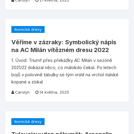
Carolyn
21 května, 2025
Ikonické dresy
Věříme v zázraky: Symbolický nápis
na AC Milán vítězném dresu 2022
1. Úvod: Triumf přes překážky AC Milán v sezóně
2021/22 dokázal něco, co málokdo čekal. Po letech
bojů v polovině tabulky se tým vrátil na vrchol italské
kopané a získal
Carolyn
14 května, 2025
Ikonické dresy