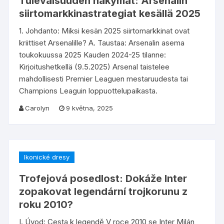
Tulevaisuuden näkymät: Arsenalin
siirtomarkkinastrategiat kesällä 2025
1. Johdanto: Miksi kesän 2025 siirtomarkkinat ovat
kriittiset Arsenalille? A. Taustaa: Arsenalin asema
toukokuussa 2025 Kauden 2024-25 tilanne:
Kirjoitushetkellä (9.5.2025) Arsenal taistelee
mahdollisesti Premier Leaguen mestaruudesta tai
Champions Leaguin loppuottelupaikasta.
Carolyn
9 května, 2025
Ikonické dresy
Trofejová posedlost: Dokáže Inter
zopakovat legendární trojkorunu z
roku 2010?
I. Úvod: Cesta k legendě V roce 2010 se Inter Milán