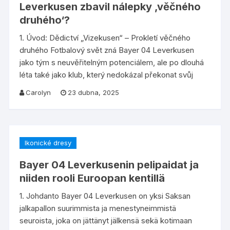
Leverkusen zbavil nálepky ‚věčného
druhého‘?
1. Úvod: Dědictví „Vizekusen“ – Prokletí věčného
druhého Fotbalový svět zná Bayer 04 Leverkusen
jako tým s neuvěřitelným potenciálem, ale po dlouhá
léta také jako klub, který nedokázal překonat svůj
Carolyn
23 dubna, 2025
Ikonické dresy
Bayer 04 Leverkusenin pelipaidat ja
niiden rooli Euroopan kentillä
1. Johdanto Bayer 04 Leverkusen on yksi Saksan
jalkapallon suurimmista ja menestyneimmistä
seuroista, joka on jättänyt jälkensä sekä kotimaan