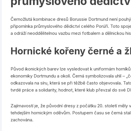
průmyslového dědictv
Černožlutá kombinace dresů Borussie Dortmund není pouhým
připomínka průmyslového dědictví celého Porúří. Toto spojen
a odráží neoddělitelnou vazbu mezi fotbalem a dělnickou hist
Hornické kořeny černé a ž
Původ ikonických barev lze vysledovat k uniformám horníků, k
ekonomiky Dortmundu a okolí. Černá symbolizovala uhlí – „če
odkazovala na síru, která se při těžbě často objevovala. Ta
tvrdé práce a solidarity, hodnot, které klub převzal do své 
Zajímavostí je, že původní dresy z počátku 20. století měly v
tehdejším hornickým oděvům. Postupem času se černá stala 
zachována.