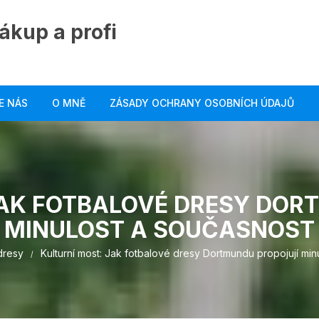
ákup a profi
E NÁS
O MNĚ
ZÁSADY OCHRANY OSOBNÍCH ÚDAJŮ
JAK FOTBALOVÉ DRESY DOR
MINULOST A SOUČASNOST
dresy
Kulturní most: Jak fotbalové dresy Dortmundu propojují min