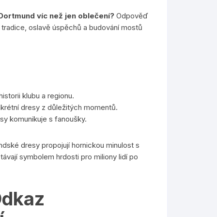
Dortmund víc než jen oblečení?
Odpověď
ní tradice, oslavě úspěchů a budování mostů
istorii klubu a regionu.
krétní dresy z důležitých momentů.
esy komunikuje s fanoušky.
ndské dresy propojují hornickou minulost s
ávají symbolem hrdosti pro miliony lidí po
Odkaz