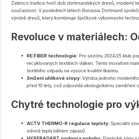
Zatímco tradice tvoří duši dortmundských dresů, moderní tech
současnost. V posledních letech Borussia Dortmund společn
výrobě dresů, který kombinuje špičkové výkonnostní techno
Revoluce v materiálech: Od
RE:FIBER technologie
: Pro sezónu 2024/25 klub p
recyklovaných textilních vláken. Tento inovativní ma
textilního odpadu na vysoce kvalitní tkaninu.
Snížení uhlíkové stopy
: Výroba jednoho moderníh
před 10 lety, což odpovídá ekologickému zaměření c
Chytré technologie pro vý
ACTV THERMO-R regulace teploty
: Speciální vz
odvod tepla během zápasů
HYPERADAPT podpora pohybu
: Elastické zóny 