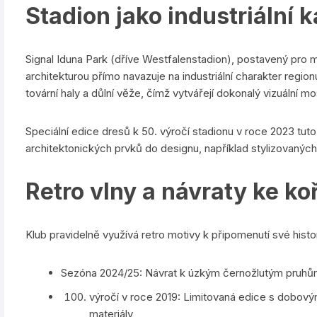
Stadion jako industriální 
Signal Iduna Park (dříve Westfalenstadion), postavený pro m
architekturou přímo navazuje na industriální charakter regio
tovární haly a důlní věže, čímž vytvářejí dokonalý vizuální m
Speciální edice dresů k 50. výročí stadionu v roce 2023 tuto
architektonických prvků do designu, například stylizovanýc
Retro vlny a návraty ke k
Klub pravidelně využívá retro motivy k připomenutí své histor
Sezóna 2024/25: Návrat k úzkým černožlutým pruhům
výročí v roce 2019: Limitovaná edice s dobovým 
materiály