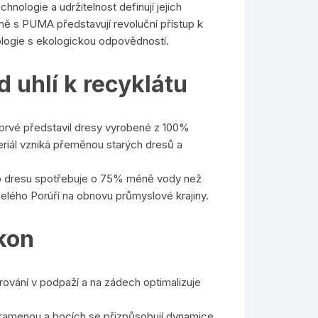
nologie a udržitelnost definují jejich
ě s PUMA představují revoluční přístup k
logie s ekologickou odpovědností.
 uhlí k recyklátu
oprvé představil dresy vyrobené z 100%
teriál vzniká přeměnou starých dresů a
o dresu spotřebuje o 75% méně vody než
elého Porúří na obnovu průmyslové krajiny.
kon
orování v podpaží a na zádech optimalizuje
v ramenou a bocích se přizpůsobují dynamice