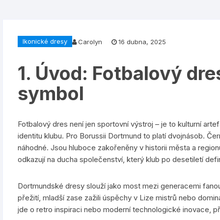
Ikonické dresy
Carolyn
16 dubna, 2025
1. Úvod: Fotbalový dres
symbol
Fotbalový dres není jen sportovní výstroj – je to kulturní arte
identitu klubu. Pro Borussii Dortmund to platí dvojnásob. Čern
náhodné. Jsou hluboce zakořeněny v historii města a regionu
odkazují na ducha společenství, který klub po desetiletí defi
Dortmundské dresy slouží jako most mezi generacemi fanoušk
přežití, mladší zase zažili úspěchy v Lize mistrů nebo domi
jde o retro inspiraci nebo moderní technologické inovace, př