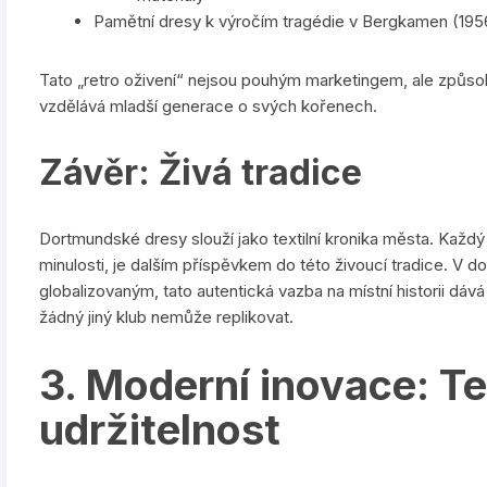
Pamětní dresy k výročím tragédie v Bergkamen (1956)
Tato „retro oživení“ nejsou pouhým marketingem, ale způsobe
vzdělává mladší generace o svých kořenech.
Závěr: Živá tradice
Dortmundské dresy slouží jako textilní kronika města. Každý 
minulosti, je dalším příspěvkem do této živoucí tradice. V do
globalizovaným, tato autentická vazba na místní historii dáv
žádný jiný klub nemůže replikovat.
3. Moderní inovace: T
udržitelnost