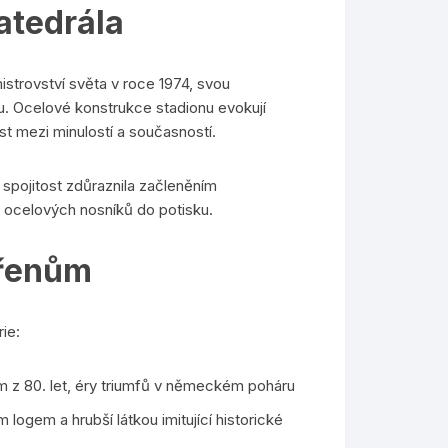
katedrála
istrovství světa v roce 1974, svou
nu. Ocelové konstrukce stadionu evokují
ost mezi minulostí a současností.
 spojitost zdůraznila začleněním
h ocelových nosníků do potisku.
ořenům
ie:
 z 80. let, éry triumfů v německém poháru
logem a hrubší látkou imitující historické