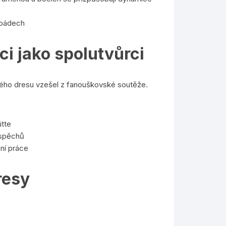
i pádech
ci jako spolutvůrci
ového dresu vzešel z fanouškovské soutěže.
ütte
úspěchů
ční práce
resy