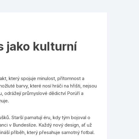
 jako kulturní
fakt, který spojuje minulost, přítomnost a
ožluté barvy, které nosí hráči na hřišti, nejsou
, odrážejí průmyslové dědictví Porúří a
nuje.
ů. Starší pamatují éru, kdy tým bojoval o
nanci v Bundeslize. Každý nový design, ať už
ináší příběh, který přesahuje samotný fotbal.