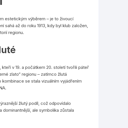
í
 estetickým výběrem – je to živoucí
í sahá až do roku 1913, kdy byl klub založen,
orií regionu.
luté
teří v 19. a počátkem 20. století tvořili páteř
rné zlato“ regionu – zatímco žlutá
to kombinace se stala vizuálním vyjádřením
DNA.
ýraznější žlutý podíl, což odpovídalo
dominantnější, ale symbolika zůstala