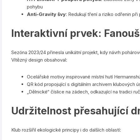
pohybu
Anti-Gravity švy
: Redukují tření a riziko odřenin př
Interaktivní prvek: Fanouš
Sezóna 2023/24 přinesla unikátní projekt, kdy návrh pohár
Vítězný design obsahoval:
Ocelářské motivy inspirované místní hutí Hermannsh
QR kód propojující s digitálním archivem klubových 
„Dělnické“ číslice na zádech, odkazující na tradici ru
Udržitelnost přesahující d
Klub rozšířil ekologické principy i do dalších oblastí: