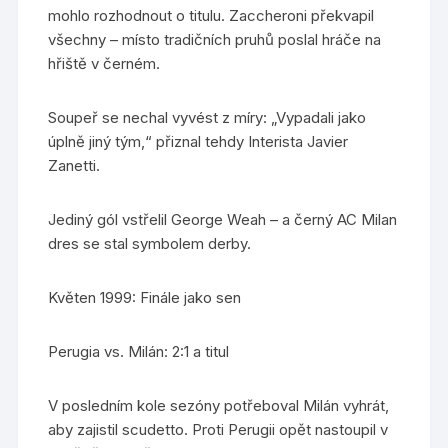
mohlo rozhodnout o titulu. Zaccheroni překvapil
všechny – místo tradičních pruhů poslal hráče na
hřiště v černém.
Soupeř se nechal vyvést z míry: „Vypadali jako
úplně jiný tým,“ přiznal tehdy Interista Javier
Zanetti.
Jediný gól vstřelil George Weah – a černý AC Milan
dres se stal symbolem derby.
Květen 1999: Finále jako sen
Perugia vs. Milán: 2:1 a titul
V posledním kole sezóny potřeboval Milán vyhrát,
aby zajistil scudetto. Proti Perugii opět nastoupil v