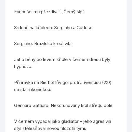
Fanoušci mu přezdívali „Černý šíp“.
Srdcaři na křídlech: Serginho a Gattuso
Serginho: Brazilská kreativita
Jeho běhy po levém křídle v černém dresu byly
hypnóza.
Přihrávka na Bierhoffův gól proti Juventusu (2:0)
se stala ikonickou.
Gennaro Gattuso: Nekorunovaný král středu pole
V černém vypadal jako gladiátor – jeho agresivní
styl ztělesňoval novou filozofii týmu.