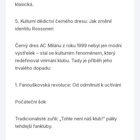
klasická.
5. Kulturní dědictví černého dresu: Jak změnil
identitu Rossoneri
Černý dres AC Milánu z roku 1999 nebyl jen módní
výstřelek – stal se kulturním fenoménem, který
redefinoval vnímání klubu. Tady je příběh jeho
trvalého dopadu:
1. Fanouškovská revoluce: Od odmítnutí k uctívání
Počáteční šok
Tradicionalisté zuřili: „Tohle není náš klub!“ pálily
tehdejší fankluby.