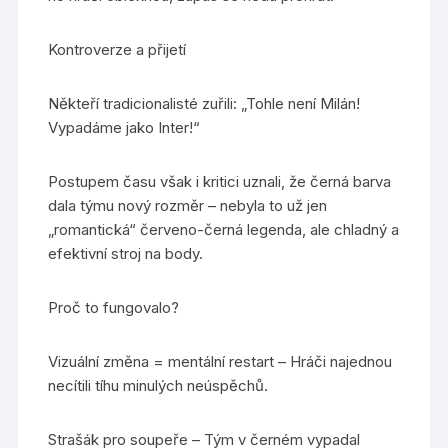
Kontroverze a přijetí
Někteří tradicionalisté zuřili: „Tohle není Milán!
Vypadáme jako Inter!“
Postupem času však i kritici uznali, že černá barva
dala týmu nový rozměr – nebyla to už jen
„romantická“ červeno-černá legenda, ale chladný a
efektivní stroj na body.
Proč to fungovalo?
Vizuální změna = mentální restart – Hráči najednou
necítili tíhu minulých neúspěchů.
Strašák pro soupeře – Tým v černém vypadal