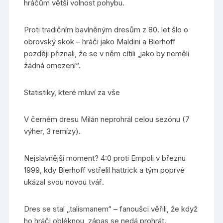
hráčům větší volnost pohybu.
Proti tradičním bavlněným dresům z 80. let šlo o
obrovský skok – hráči jako Maldini a Bierhoff
později přiznali, že se v něm cítili „jako by neměli
žádná omezení“.
Statistiky, které mluví za vše
V černém dresu Milán neprohrál celou sezónu (7
výher, 3 remízy).
Nejslavnější moment? 4:0 proti Empoli v březnu
1999, kdy Bierhoff vstřelil hattrick a tým poprvé
ukázal svou novou tvář.
Dres se stal „talismanem“ – fanoušci věřili, že když
ho hráči obléknou, zápas se nedá prohrát.