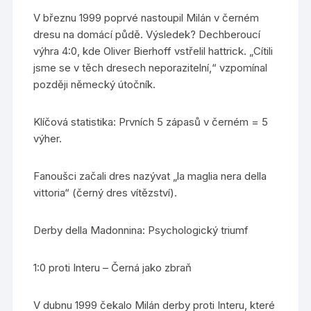
V březnu 1999 poprvé nastoupil Milán v černém
dresu na domácí půdě. Výsledek? Dechberoucí
výhra 4:0, kde Oliver Bierhoff vstřelil hattrick. „Cítili
jsme se v těch dresech neporazitelní,“ vzpomínal
později německý útočník.
Klíčová statistika: Prvních 5 zápasů v černém = 5
výher.
Fanoušci začali dres nazývat „la maglia nera della
vittoria“ (černý dres vítězství).
Derby della Madonnina: Psychologický triumf
1:0 proti Interu – Černá jako zbraň
V dubnu 1999 čekalo Milán derby proti Interu, které