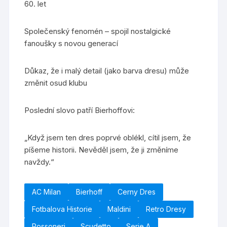
60. let
Společenský fenomén – spojil nostalgické
fanoušky s novou generací
Důkaz, že i malý detail (jako barva dresu) může
změnit osud klubu
Poslední slovo patří Bierhoffovi:
„Když jsem ten dres poprvé oblékl, cítil jsem, že
píšeme historii. Nevěděl jsem, že ji změníme
navždy.“
AC Milan
Bierhoff
Cerny Dres
Fotbalova Historie
Maldini
Retro Dresy
Rossoneri
Scudetto
Serie A