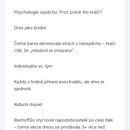
Psychologie úspěchu: Proč právě tito hráči?
Dres jako brnění
Černá barva eliminovala strach z neúspěchu – hráči
cítili, že „minulost je smazána“.
Individualita vs. tým
Každý z hrdinů přinesl jinou kvalitu, ale dres je
sjednotil.
Kulturní dopad
Bierhoffův styl nosili napodobovatelé po celé Itálii
– černá verze dresu se prodávala 3× více než