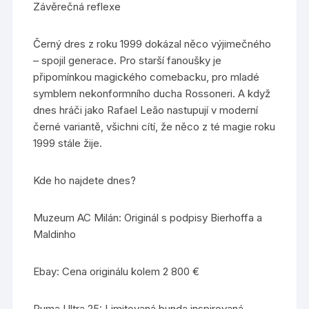
Závěrečná reflexe
Černý dres z roku 1999 dokázal něco výjimečného
– spojil generace. Pro starší fanoušky je
připomínkou magického comebacku, pro mladé
symblem nekonformního ducha Rossoneri. A když
dnes hráči jako Rafael Leão nastupují v moderní
černé variantě, všichni cítí, že něco z té magie roku
1999 stále žije.
Kde ho najdete dnes?
Muzeum AC Milán: Originál s podpisy Bierhoffa a
Maldinho
Ebay: Cena originálu kolem 2 800 €
Puma Ultra 25: Limitovaná bunda inspirovaná