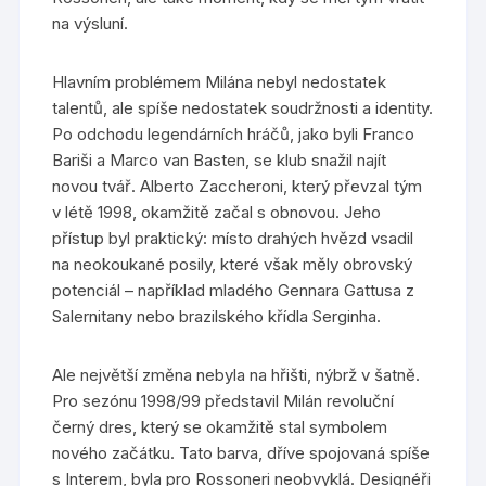
na výsluní.
Hlavním problémem Milána nebyl nedostatek
talentů, ale spíše nedostatek soudržnosti a identity.
Po odchodu legendárních hráčů, jako byli Franco
Bariši a Marco van Basten, se klub snažil najít
novou tvář. Alberto Zaccheroni, který převzal tým
v létě 1998, okamžitě začal s obnovou. Jeho
přístup byl praktický: místo drahých hvězd vsadil
na neokoukané posily, které však měly obrovský
potenciál – například mladého Gennara Gattusa z
Salernitany nebo brazilského křídla Serginha.
Ale největší změna nebyla na hřišti, nýbrž v šatně.
Pro sezónu 1998/99 představil Milán revoluční
černý dres, který se okamžitě stal symbolem
nového začátku. Tato barva, dříve spojovaná spíše
s Interem, byla pro Rossoneri neobvyklá. Designéři