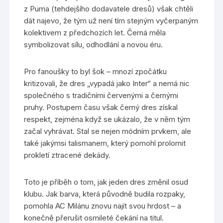
z Puma (tehdejšího dodavatele dresů) však chtěli
dát najevo, že tým už není tím stejným vyčerpaným
kolektivem z předchozích let. Černá měla
symbolizovat sílu, odhodlání a novou éru.
Pro fanoušky to byl šok – mnozí zpočátku
kritizovali, že dres „vypadá jako Inter“ a nemá nic
společného s tradičními červenými a černými
pruhy. Postupem času však černý dres získal
respekt, zejména když se ukázalo, že v něm tým
začal vyhrávat. Stal se nejen módním prvkem, ale
také jakýmsi talismanem, který pomohl prolomit
prokletí ztracené dekády.
Toto je příběh o tom, jak jeden dres změnil osud
klubu. Jak barva, která původně budila rozpaky,
pomohla AC Milánu znovu najít svou hrdost – a
konečně přerušit osmileté čekání na titul.