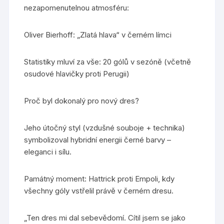
nezapomenutelnou atmosféru:
Oliver Bierhoff: „Zlatá hlava“ v černém límci
Statistiky mluví za vše: 20 gólů v sezóně (včetně
osudové hlavičky proti Perugii)
Proč byl dokonalý pro nový dres?
Jeho útočný styl (vzdušné souboje + technika)
symbolizoval hybridní energii černé barvy –
eleganci i sílu.
Památný moment: Hattrick proti Empoli, kdy
všechny góly vstřelil právě v černém dresu.
„Ten dres mi dal sebevědomí. Cítil jsem se jako