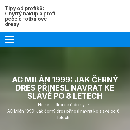
Skip
Tipy od profíků:
to
Chytrý nákup a profi
content
péče o fotbalové
dresy
AC MILÁN 1999: JAK ČERNÝ
DRES PŘINESL NÁVRAT KE
SLÁVĚ PO 8 LETECH
Home
Ikonické dresy
AC Milán 1999: Jak černý dres přinesl návrat ke slávě po 8
letech