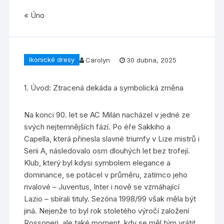
« Úno
Ikonické dresy
Carolyn
30 dubna, 2025
1. Úvod: Ztracená dekáda a symbolická změna
Na konci 90. let se AC Milán nacházel v jedné ze
svých nejtemnějších fází. Po éře Sakkiho a
Capella, která přinesla slavné triumfy v Lize mistrů i
Serii A, následovalo osm dlouhých let bez trofejí.
Klub, který byl kdysi symbolem elegance a
dominance, se potácel v průměru, zatímco jeho
rivalové – Juventus, Inter i nově se vzmáhající
Lazio – sbírali tituly. Sezóna 1998/99 však měla být
jiná. Nejenže to byl rok stoletého výročí založení
Rossoneri, ale také moment, kdy se měl tým vrátit