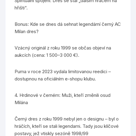
Spirituální spojení: Dres se stal „dalším hráčem na
hřišti“.
Bonus: Kde se dnes dá sehnat legendární černý AC
Milan dres?
Vzácný originál z roku 1999 se občas objeví na
aukcích (cena: 1 500–3 000 €).
Puma v roce 2023 vydala limitovanou reedici –
dostupnou na oficiálním e-shopu klubu.
4. Hrdinové v černém: Muži, kteří změnili osud
Milána
Černý dres z roku 1999 nebyl jen o designu – byl o
hráčích, kteří se stali legendami. Tady jsou klíčové
postavy, jež vtiskly sezóně 1998/99