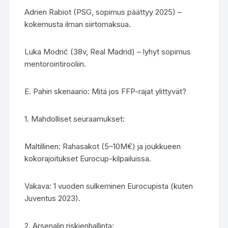
Adrien Rabiot (PSG, sopimus päättyy 2025) –
kokemusta ilman siirtomaksua.
Luka Modrić (38v, Real Madrid) – lyhyt sopimus
mentorointirooliin.
E. Pahin skenaario: Mitä jos FFP-rajat ylittyvät?
1. Mahdolliset seuraamukset:
Maltillinen: Rahasakot (5–10M€) ja joukkueen
kokorajoitukset Eurocup-kilpailuissa.
Vakava: 1 vuoden sulkeminen Eurocupista (kuten
Juventus 2023).
2. Arsenalin riskienhallinta: