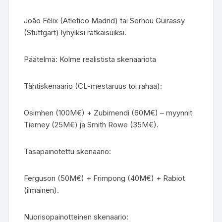
João Félix (Atletico Madrid) tai Serhou Guirassy
(Stuttgart) lyhyiksi ratkaisuiksi.
Päätelmä: Kolme realistista skenaariota
Tähtiskenaario (CL-mestaruus toi rahaa):
Osimhen (100M€) + Zubimendi (60M€) – myynnit
Tierney (25M€) ja Smith Rowe (35M€).
Tasapainotettu skenaario:
Ferguson (50M€) + Frimpong (40M€) + Rabiot
(ilmainen).
Nuorisopainotteinen skenaario: