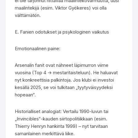
ei ole tarjonnut riittävää maalintekovarmuutta, uusi
maalintekijä (esim. Viktor Gyökeres) voi olla
välttämätön.
E. Fanien odotukset ja psykologinen vaikutus
Emotionaalinen paine:
Arsenalin fanit ovat nähneet läpimurron viime
vuosina (Top 4 → mestaritaisteluun). He haluavat
nyt konkreettisia palkintoja. Jos klubi ei investoi
kesällä 2025, se voi tulkitaan „tyytyväisyydeksi
hopeaan“.
Historialliset analogiat: Vertailu 1990-luvun tai
„Invincibles“-kauden siirtopolitiikkaan (esim.
Thierry Henryn hankinta 1999) – nyt tarvitaan
samanlainen merkittävä liike.