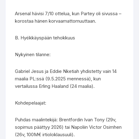
Arsenal hävisi 7/10 ottelua, kun Partey oli sivussa –
korostaa hänen korvaamattomuuttaan.
B. Hyökkäyspään tehokkuus
Nykyinen tilanne:
Gabriel Jesus ja Eddie Nketiah yhdistetty vain 14
maalia PL:ssä (9.5.2025 mennessä), kun
vertailussa Erling Haaland (24 maalia).
Kohdepelaajat:
Puhdas maalintekijä: Brentfordin Ivan Tony (29v,
sopimus päättyy 2026) tai Napoliin Victor Osimhen
(26v, 100M€ irtioloklausuuli).