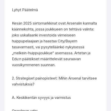
Lyhyt Päätelmä
Kesän 2025 siirtomarkkinat ovat Arsenalin kannalta
käännekohta, jossa joukkueen on tehtävä valinta:
joko uskallaanki investoida viimeiseen
huippupelaajaan ja haastaa City/Bayern
tasavarmasti, vai pysytelläänkö nykyisessä
„melkein-huippujoukkue“ asemassa. Artetan ja
Edu:n päätökset määrittelevät seuraavan
vuosikymmenen suunnan.
2. Strategiset painopisteet: Mihin Arsenal tarvitsee
vahvistuksia?
A. Keskikentän syvyys ja varmistus
Ongelman ydin: