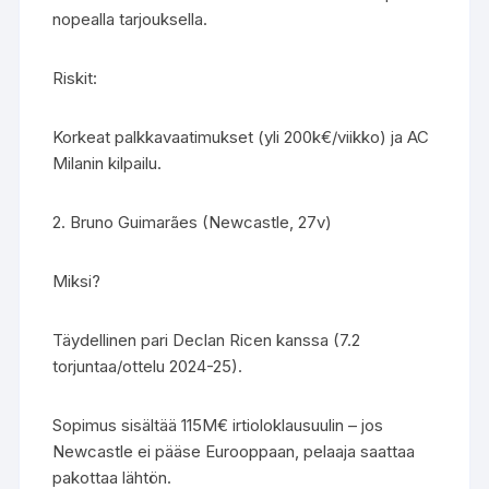
nopealla tarjouksella.
Riskit:
Korkeat palkkavaatimukset (yli 200k€/viikko) ja AC
Milanin kilpailu.
2. Bruno Guimarães (Newcastle, 27v)
Miksi?
Täydellinen pari Declan Ricen kanssa (7.2
torjuntaa/ottelu 2024-25).
Sopimus sisältää 115M€ irtioloklausuulin – jos
Newcastle ei pääse Eurooppaan, pelaaja saattaa
pakottaa lähtön.