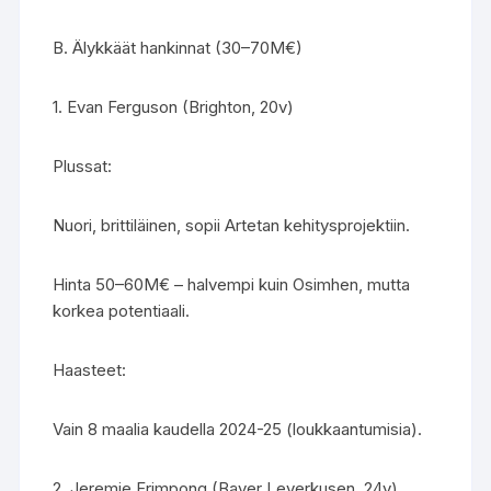
B. Älykkäät hankinnat (30–70M€)
1. Evan Ferguson (Brighton, 20v)
Plussat:
Nuori, brittiläinen, sopii Artetan kehitysprojektiin.
Hinta 50–60M€ – halvempi kuin Osimhen, mutta
korkea potentiaali.
Haasteet:
Vain 8 maalia kaudella 2024-25 (loukkaantumisia).
2. Jeremie Frimpong (Bayer Leverkusen, 24v)