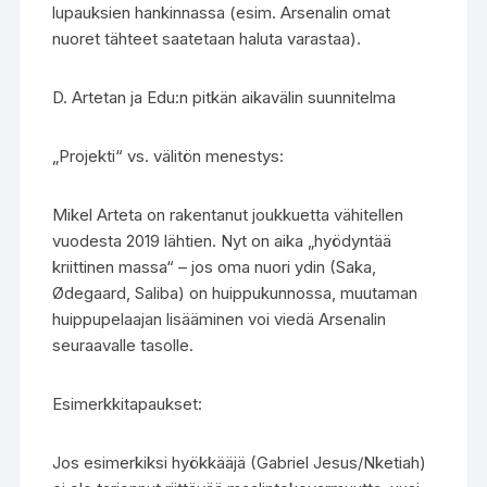
lupauksien hankinnassa (esim. Arsenalin omat
nuoret tähteet saatetaan haluta varastaa).
D. Artetan ja Edu:n pitkän aikavälin suunnitelma
„Projekti“ vs. välitön menestys:
Mikel Arteta on rakentanut joukkuetta vähitellen
vuodesta 2019 lähtien. Nyt on aika „hyödyntää
kriittinen massa“ – jos oma nuori ydin (Saka,
Ødegaard, Saliba) on huippukunnossa, muutaman
huippupelaajan lisääminen voi viedä Arsenalin
seuraavalle tasolle.
Esimerkkitapaukset:
Jos esimerkiksi hyökkääjä (Gabriel Jesus/Nketiah)