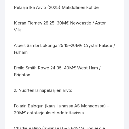
Pelaaja Ikä Arvio (2025) Mahdollinen kohde
Kieran Tierney 28 25–30M€ Newcastle / Aston
Villa
Albert Sambi Lokonga 25 15–20M€ Crystal Palace /
Fulham
Emile Smith Rowe 24 35–40M€ West Ham /
Brighton
2. Nuorten lainapelaajien arvo:
Folarin Balogun (kausi lainassa AS Monacossa) –
30M€ ostotarjoukset odotettavissa.
Charlie Patino (Swansea) – 10–15M€, jos ei ole