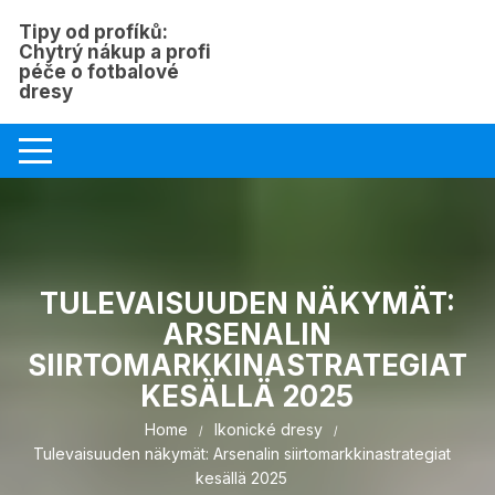
Skip
Tipy od profíků:
to
Chytrý nákup a profi
content
péče o fotbalové
dresy
TULEVAISUUDEN NÄKYMÄT:
ARSENALIN
SIIRTOMARKKINASTRATEGIAT
KESÄLLÄ 2025
Home
Ikonické dresy
Tulevaisuuden näkymät: Arsenalin siirtomarkkinastrategiat
kesällä 2025