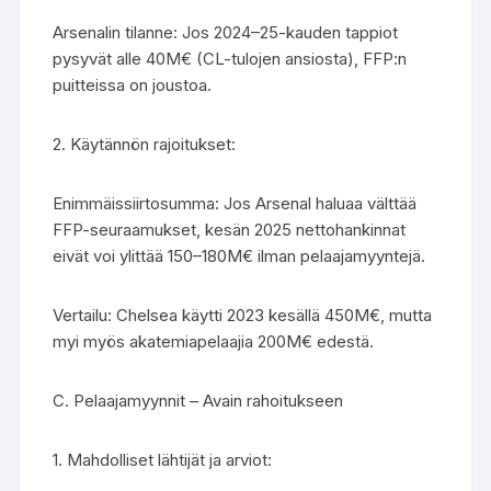
Arsenalin tilanne: Jos 2024–25-kauden tappiot
pysyvät alle 40M€ (CL-tulojen ansiosta), FFP:n
puitteissa on joustoa.
2. Käytännön rajoitukset:
Enimmäissiirtosumma: Jos Arsenal haluaa välttää
FFP-seuraamukset, kesän 2025 nettohankinnat
eivät voi ylittää 150–180M€ ilman pelaajamyyntejä.
Vertailu: Chelsea käytti 2023 kesällä 450M€, mutta
myi myös akatemiapelaajia 200M€ edestä.
C. Pelaajamyynnit – Avain rahoitukseen
1. Mahdolliset lähtijät ja arviot: