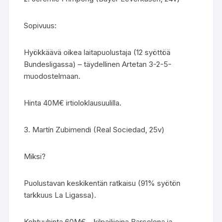
Sopivuus:
Hyökkäävä oikea laitapuolustaja (12 syöttöä
Bundesligassa) – täydellinen Artetan 3-2-5-
muodostelmaan.
Hinta 40M€ irtioloklausuulilla.
3. Martín Zubimendi (Real Sociedad, 25v)
Miksi?
Puolustavan keskikentän ratkaisu (91% syötön
tarkkuus La Ligassa).
Kohtuuhinta 60M€ – kilpailijoina Barcelona ja