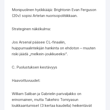
Monipuolinen hyökkääjä: Brightonin Evan Ferguson
(20v) sopisi Artetan nuorisopolitiikkaan.
Strateginen näkökulma:
Jos Arsenal pääsee CL-finaaliin,
huippumaalintekijän hankinta on ehdoton – muuten
riski jäädä „melkein-joukkueeksi“.
C. Puolustuksen kestävyys
Haavoittuvuudet:
William Saliban ja Gabrielin parivaljakko on
erinomainen, mutta Takehiro Tomiyasun
loukkaantumiset (3 kertaa kaudella) heikentävät