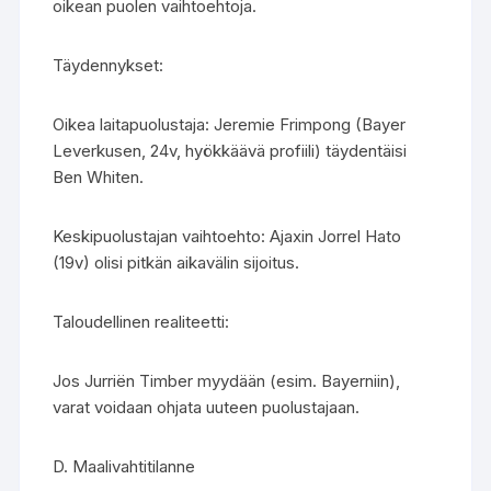
oikean puolen vaihtoehtoja.
Täydennykset:
Oikea laitapuolustaja: Jeremie Frimpong (Bayer
Leverkusen, 24v, hyökkäävä profiili) täydentäisi
Ben Whiten.
Keskipuolustajan vaihtoehto: Ajaxin Jorrel Hato
(19v) olisi pitkän aikavälin sijoitus.
Taloudellinen realiteetti:
Jos Jurriën Timber myydään (esim. Bayerniin),
varat voidaan ohjata uuteen puolustajaan.
D. Maalivahtitilanne