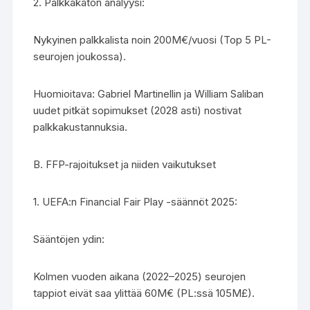
2. Palkkakaton analyysi:
Nykyinen palkkalista noin 200M€/vuosi (Top 5 PL-
seurojen joukossa).
Huomioitava: Gabriel Martinellin ja William Saliban
uudet pitkät sopimukset (2028 asti) nostivat
palkkakustannuksia.
B. FFP-rajoitukset ja niiden vaikutukset
1. UEFA:n Financial Fair Play -säännöt 2025:
Sääntöjen ydin:
Kolmen vuoden aikana (2022–2025) seurojen
tappiot eivät saa ylittää 60M€ (PL:ssä 105M£).