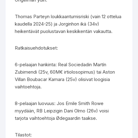
Thomas Parteyn loukkaantumisriski (vain 12 ottelua
kaudella 2024-25) ja Jorginhon ikä (34v)
heikentävät puolustavan keskikentän vakautta.
Ratkaisuehdotukset:
6-pelaajan hankinta: Real Sociedadin Martín
Zubimendi (25v, 60M€ irtiolosopimus) tai Aston
Villan Boubacar Kamara (25v) olisivat loogisia
vaihtoehtoja.
8-pelaajan luovuus: Jos Emile Smith Rowe
myydään, RB Leipzigin Dani Olmo (26v) voisi
tarjota vaihtoehtoja Ødegaardin taakse.
Tilastot: