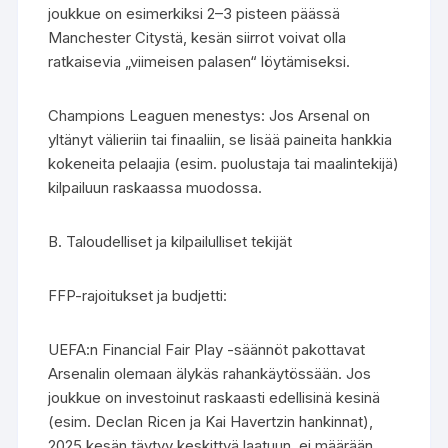
joukkue on esimerkiksi 2–3 pisteen päässä
Manchester Citystä, kesän siirrot voivat olla
ratkaisevia „viimeisen palasen“ löytämiseksi.
Champions Leaguen menestys: Jos Arsenal on
yltänyt välieriin tai finaaliin, se lisää paineita hankkia
kokeneita pelaajia (esim. puolustaja tai maalintekijä)
kilpailuun raskaassa muodossa.
B. Taloudelliset ja kilpailulliset tekijät
FFP-rajoitukset ja budjetti:
UEFA:n Financial Fair Play -säännöt pakottavat
Arsenalin olemaan älykäs rahankäytössään. Jos
joukkue on investoinut raskaasti edellisinä kesinä
(esim. Declan Ricen ja Kai Havertzin hankinnat),
2025 kesän täytyy keskittyä laatuun, ei määrään.