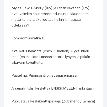
Myles Lewis-Skelly (18v) ja Ethan Nwaneri (17v)
ovat valmiita nousemaan edustusjoukkueeseen,
mutta kannattaako luottaa heihin kriittisissä
otteluissa?
Kompromissiratkaisu:
Yksi kallis hankinta (esim. Osimhen) + yksi nuori
tähti (esim. Hato) tasapainottaisi lyhyen ja pitkän
aikavälin tavoitteita.
Päätelmä: Priorisointi on avainasemassa
Arsenalin tulisi keskittyä ENSISIJASEEN hankintaan:
Puolustava keskikenttäpelaaja (Zubimendi/Kamara)