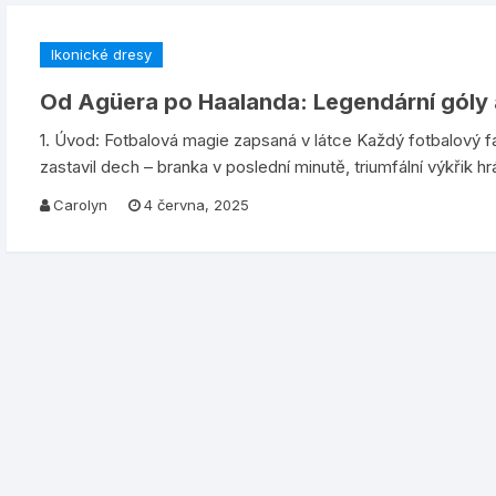
Ikonické dresy
Od Agüera po Haalanda: Legendární góly a
1. Úvod: Fotbalová magie zapsaná v látce Každý fotbalový f
zastavil dech – branka v poslední minutě, triumfální výkřik h
Carolyn
4 června, 2025