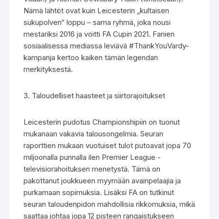
Nämä lähtöt ovat kuin Leicesterin „kultaisen
sukupolven“ loppu – sama ryhmä, joka nousi
mestariksi 2016 ja voitti FA Cupin 2021. Fanien
sosiaalisessa mediassa leviävä #ThankYouVardy-
kampanja kertoo kaiken tämän legendan
merkityksestä.
3. Taloudelliset haasteet ja siirtorajoitukset
Leicesterin pudotus Championshipiin on tuonut
mukanaan vakavia talousongelmia. Seuran
raporttien mukaan vuotuiset tulot putoavat jopa 70
miljoonalla punnalla ilen Premier League -
televisiorahoituksen menetystä. Tämä on
pakottanut joukkueen myymään avainpelaajia ja
purkamaan sopimuksia. Lisäksi FA on tutkinut
seuran taloudenpidon mahdollisia rikkomuksia, mikä
saattaa johtaa jopa 12 pisteen rangaistukseen