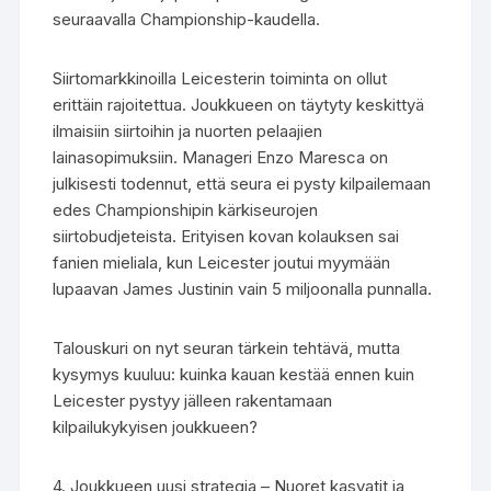
seuraavalla Championship-kaudella.
Siirtomarkkinoilla Leicesterin toiminta on ollut
erittäin rajoitettua. Joukkueen on täytyty keskittyä
ilmaisiin siirtoihin ja nuorten pelaajien
lainasopimuksiin. Manageri Enzo Maresca on
julkisesti todennut, että seura ei pysty kilpailemaan
edes Championshipin kärkiseurojen
siirtobudjeteista. Erityisen kovan kolauksen sai
fanien mieliala, kun Leicester joutui myymään
lupaavan James Justinin vain 5 miljoonalla punnalla.
Talouskuri on nyt seuran tärkein tehtävä, mutta
kysymys kuuluu: kuinka kauan kestää ennen kuin
Leicester pystyy jälleen rakentamaan
kilpailukykyisen joukkueen?
4. Joukkueen uusi strategia – Nuoret kasvatit ja