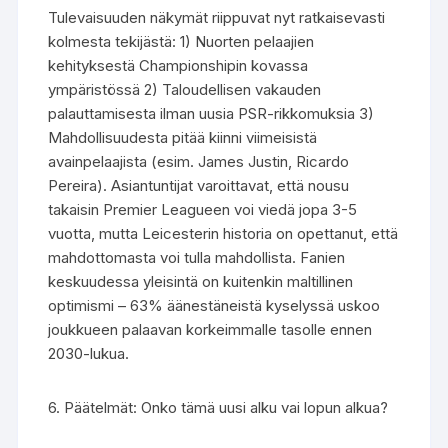
Tulevaisuuden näkymät riippuvat nyt ratkaisevasti
kolmesta tekijästä: 1) Nuorten pelaajien
kehityksestä Championshipin kovassa
ympäristössä 2) Taloudellisen vakauden
palauttamisesta ilman uusia PSR-rikkomuksia 3)
Mahdollisuudesta pitää kiinni viimeisistä
avainpelaajista (esim. James Justin, Ricardo
Pereira). Asiantuntijat varoittavat, että nousu
takaisin Premier Leagueen voi viedä jopa 3-5
vuotta, mutta Leicesterin historia on opettanut, että
mahdottomasta voi tulla mahdollista. Fanien
keskuudessa yleisintä on kuitenkin maltillinen
optimismi – 63% äänestäneistä kyselyssä uskoo
joukkueen palaavan korkeimmalle tasolle ennen
2030-lukua.
6. Päätelmät: Onko tämä uusi alku vai lopun alkua?