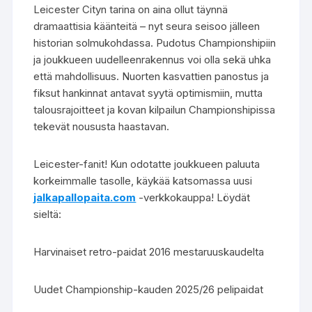
Leicester Cityn tarina on aina ollut täynnä
dramaattisia käänteitä – nyt seura seisoo jälleen
historian solmukohdassa. Pudotus Championshipiin
ja joukkueen uudelleenrakennus voi olla sekä uhka
että mahdollisuus. Nuorten kasvattien panostus ja
fiksut hankinnat antavat syytä optimismiin, mutta
talousrajoitteet ja kovan kilpailun Championshipissa
tekevät noususta haastavan.
Leicester-fanit! Kun odotatte joukkueen paluuta
korkeimmalle tasolle, käykää katsomassa uusi
jalkapallopaita.com
-verkkokauppa! Löydät
sieltä:
Harvinaiset retro-paidat 2016 mestaruuskaudelta
Uudet Championship-kauden 2025/26 pelipaidat