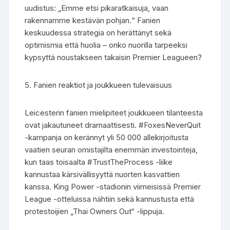
uudistus: „Emme etsi pikaratkaisuja, vaan
rakennamme kestävän pohjan.“ Fanien
keskuudessa strategia on herättänyt sekä
optimismia että huolia – onko nuorilla tarpeeksi
kypsyttä noustakseen takaisin Premier Leagueen?
5. Fanien reaktiot ja joukkueen tulevaisuus
Leicesterin fanien mielipiteet joukkueen tilanteesta
ovat jakautuneet dramaattisesti. #FoxesNeverQuit
-kampanja on kerännyt yli 50 000 allekirjoitusta
vaatien seuran omistajilta enemmän investointeja,
kun taas toisaalta #TrustTheProcess -liike
kannustaa kärsivällisyyttä nuorten kasvattien
kanssa. King Power -stadionin viimeisissä Premier
League -otteluissa nähtiin sekä kannustusta että
protestoijien „Thai Owners Out“ -lippuja.