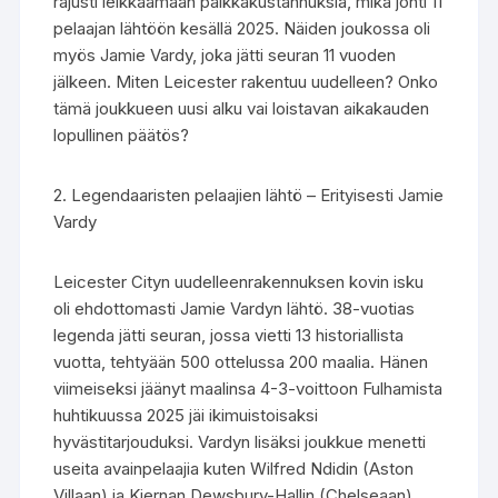
rajusti leikkaamaan palkkakustannuksia, mikä johti 11
pelaajan lähtöön kesällä 2025. Näiden joukossa oli
myös Jamie Vardy, joka jätti seuran 11 vuoden
jälkeen. Miten Leicester rakentuu uudelleen? Onko
tämä joukkueen uusi alku vai loistavan aikakauden
lopullinen päätös?
2. Legendaaristen pelaajien lähtö – Erityisesti Jamie
Vardy
Leicester Cityn uudelleenrakennuksen kovin isku
oli ehdottomasti Jamie Vardyn lähtö. 38-vuotias
legenda jätti seuran, jossa vietti 13 historiallista
vuotta, tehtyään 500 ottelussa 200 maalia. Hänen
viimeiseksi jäänyt maalinsa 4-3-voittoon Fulhamista
huhtikuussa 2025 jäi ikimuistoisaksi
hyvästitarjouduksi. Vardyn lisäksi joukkue menetti
useita avainpelaajia kuten Wilfred Ndidin (Aston
Villaan) ja Kiernan Dewsbury-Hallin (Chelseaan).