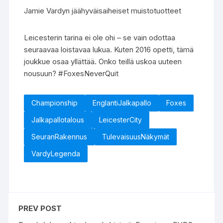
Jamie Vardyn jäähyväisaiheiset muistotuotteet
Leicesterin tarina ei ole ohi – se vain odottaa
seuraavaa loistavaa lukua. Kuten 2016 opetti, tämä
joukkue osaa yllättää. Onko teillä uskoa uuteen
nousuun? #FoxesNeverQuit
Championship
EnglantiJalkapallo
Foxes
Jalkapallotalous
LeicesterCity
SeuranRakennus
TulevaisuusNäkymät
VardyLegenda
PREV POST