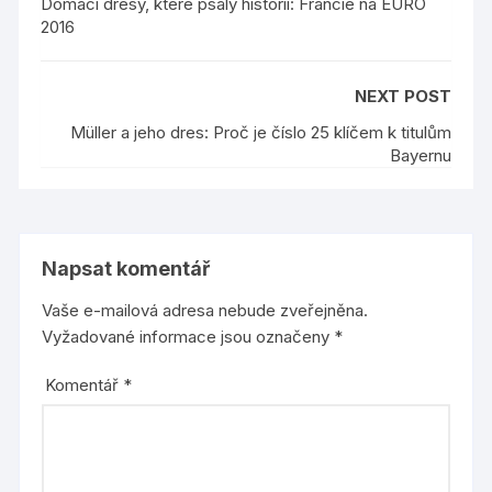
Domácí dresy, které psaly historii: Francie na EURO
2016
NEXT POST
Müller a jeho dres: Proč je číslo 25 klíčem k titulům
Bayernu
Napsat komentář
Vaše e-mailová adresa nebude zveřejněna.
Vyžadované informace jsou označeny
*
Komentář
*