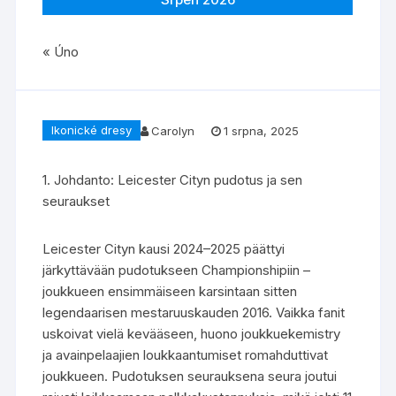
« Úno
Ikonické dresy
Carolyn
1 srpna, 2025
1. Johdanto: Leicester Cityn pudotus ja sen
seuraukset
Leicester Cityn kausi 2024–2025 päättyi
järkyttävään pudotukseen Championshipiin –
joukkueen ensimmäiseen karsintaan sitten
legendaarisen mestaruuskauden 2016. Vaikka fanit
uskoivat vielä kevääseen, huono joukkuekemistry
ja avainpelaajien loukkaantumiset romahduttivat
joukkueen. Pudotuksen seurauksena seura joutui