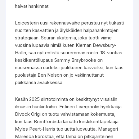
halvat hankinnat
Leicesterin uusi rakennusvaihe perustuu nyt tiukasti
nuorten kasvattien ja älykkäiden halpahankintojen
strategiaan. Seuran akatemia, joka tuotti viime
vuosina lupaavia nimiä kuten Kiernan Dewsbury-
Hallin, saa nyt entistä suuremman roolin. 18-vuotias
keskikenttälupaus Sammy Braybrooke on
nousemassa uudeksi joukkueen kasvoiksi, kun taas
puolustaja Ben Nelson on jo vakiinnuttanut
paikkansa avauksessa.
Kesän 2025 siirtotoiminta on keskittynyt viisaisiin
ilmaisiin hankintoihin. Entinen Liverpoolin hyökkääjä
Divock Origi on tuotu vahvistamaan kokemusta,
kun taas Brentfordista lainattu keskikenttäpelaaja
Myles Peart-Harris tuo uutta luovuutta. Manageri
Maresca korostaa, että tämä on pitkäjänteinen