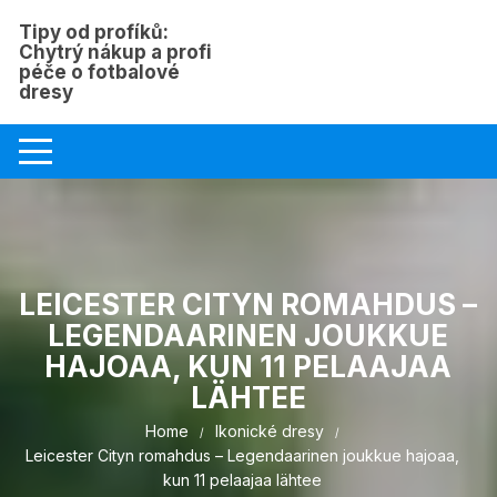
Skip
Tipy od profíků:
to
Chytrý nákup a profi
content
péče o fotbalové
dresy
LEICESTER CITYN ROMAHDUS –
LEGENDAARINEN JOUKKUE
HAJOAA, KUN 11 PELAAJAA
LÄHTEE
Home
Ikonické dresy
Leicester Cityn romahdus – Legendaarinen joukkue hajoaa,
kun 11 pelaajaa lähtee