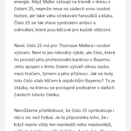
energie. Když Müller vstoupí na trávník v dresu s
číslem 25, nejenže nese na zádech svou osobní
historii, ale také váhu očekávání fanoušků a klubu.
Číslo 25 se tak stává symbolem ambicí a
odhodlání, které jsou klíčové pro každé vítězství.
Navíc číslo 25 má pro Thomase Müllera i osobní
význam. Není to jen náhodný výběr, ale číslo, které
ho provází jeho profesionální kariérou v Bayernu.
Jeho spojení s tímto číslem vytváří silnou vazbu
mezi hráčem, týmem a jeho příznivci. Jak se tedy
toto číslo stalo klíčem k úspěchům Bayernu? To je
otázka, na kterou se postupně podíváme v dalších
částech tohoto článku.
Nemůžeme přehlédnout, že číslo 25 symbolizuje i
něco víc než fotbal. Je to připomínka toho, že i
když nejste vždy ten nejmladší nebo nejslavnější,