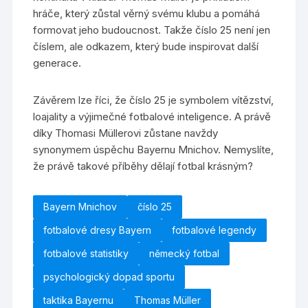
hráče, který zůstal věrný svému klubu a pomáhá
formovat jeho budoucnost. Takže číslo 25 není jen
číslem, ale odkazem, který bude inspirovat další
generace.
Závěrem lze říci, že číslo 25 je symbolem vítězství,
loajality a výjimečné fotbalové inteligence. A právě
díky Thomasi Müllerovi zůstane navždy
synonymem úspěchu Bayernu Mnichov. Nemyslíte,
že právě takové příběhy dělají fotbal krásným?
Bayern Mnichov
číslo 25
fotbalové dresy Bayern
fotbalové legendy
fotbalové statistiky
německý fotbal
psychologický dopad sportu
taktika Bayernu
Thomas Müller