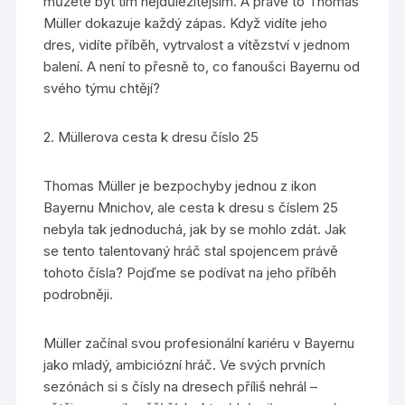
můžete být tím nejdůležitějším. A právě to Thomas
Müller dokazuje každý zápas. Když vidíte jeho
dres, vidíte příběh, vytrvalost a vítězství v jednom
balení. A není to přesně to, co fanoušci Bayernu od
svého týmu chtějí?
2. Müllerova cesta k dresu číslo 25
Thomas Müller je bezpochyby jednou z ikon
Bayernu Mnichov, ale cesta k dresu s číslem 25
nebyla tak jednoduchá, jak by se mohlo zdát. Jak
se tento talentovaný hráč stal spojencem právě
tohoto čísla? Pojďme se podívat na jeho příběh
podrobněji.
Müller začínal svou profesionální kariéru v Bayernu
jako mladý, ambiciózní hráč. Ve svých prvních
sezónách si s čísly na dresech příliš nehrál –