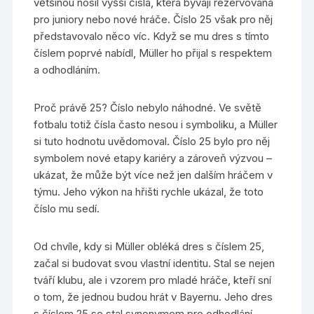
většinou nosil vyšší čísla, která bývají rezervována
pro juniory nebo nové hráče. Číslo 25 však pro něj
představovalo něco víc. Když se mu dres s tímto
číslem poprvé nabídl, Müller ho přijal s respektem
a odhodláním.
Proč právě 25? Číslo nebylo náhodné. Ve světě
fotbalu totiž čísla často nesou i symboliku, a Müller
si tuto hodnotu uvědomoval. Číslo 25 bylo pro něj
symbolem nové etapy kariéry a zároveň výzvou –
ukázat, že může být více než jen dalším hráčem v
týmu. Jeho výkon na hřišti rychle ukázal, že toto
číslo mu sedí.
Od chvíle, kdy si Müller obléká dres s číslem 25,
začal si budovat svou vlastní identitu. Stal se nejen
tváří klubu, ale i vzorem pro mladé hráče, kteří sní
o tom, že jednou budou hrát v Bayernu. Jeho dres
s číslem 25 se stal synonymem pro odhodlání,