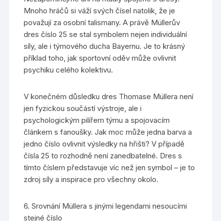
Mnoho hráčů si váží svých čísel natolik, že je
považují za osobní talismany. A právě Müllerův
dres číslo 25 se stal symbolem nejen individuální
síly, ale i týmového ducha Bayernu. Je to krásný
příklad toho, jak sportovní oděv může ovlivnit
psychiku celého kolektivu.
V konečném důsledku dres Thomase Müllera není
jen fyzickou součástí výstroje, ale i
psychologickým pilířem týmu a spojovacím
článkem s fanoušky. Jak moc může jedna barva a
jedno číslo ovlivnit výsledky na hřišti? V případě
čísla 25 to rozhodně není zanedbatelné. Dres s
tímto číslem představuje víc než jen symbol – je to
zdroj síly a inspirace pro všechny okolo.
6. Srovnání Müllera s jinými legendami nesoucími
stejné číslo