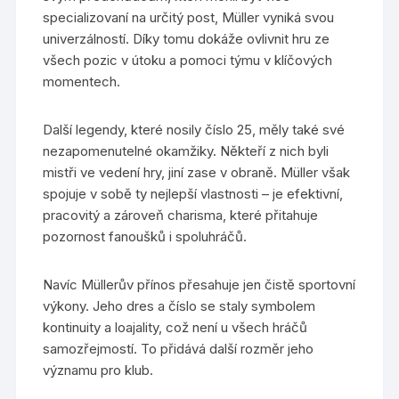
specializovaní na určitý post, Müller vyniká svou
univerzálností. Díky tomu dokáže ovlivnit hru ze
všech pozic v útoku a pomoci týmu v klíčových
momentech.
Další legendy, které nosily číslo 25, měly také své
nezapomenutelné okamžiky. Někteří z nich byli
mistři ve vedení hry, jiní zase v obraně. Müller však
spojuje v sobě ty nejlepší vlastnosti – je efektivní,
pracovitý a zároveň charisma, které přitahuje
pozornost fanoušků i spoluhráčů.
Navíc Müllerův přínos přesahuje jen čistě sportovní
výkony. Jeho dres a číslo se staly symbolem
kontinuity a loajality, což není u všech hráčů
samozřejmostí. To přidává další rozměr jeho
významu pro klub.