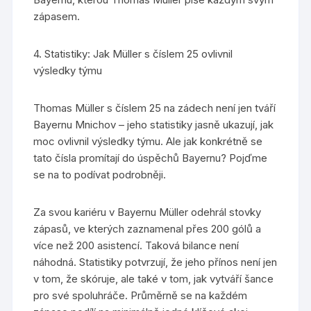
zápasem.
4. Statistiky: Jak Müller s číslem 25 ovlivnil
výsledky týmu
Thomas Müller s číslem 25 na zádech není jen tváří
Bayernu Mnichov – jeho statistiky jasně ukazují, jak
moc ovlivnil výsledky týmu. Ale jak konkrétně se
tato čísla promítají do úspěchů Bayernu? Pojďme
se na to podívat podrobněji.
Za svou kariéru v Bayernu Müller odehrál stovky
zápasů, ve kterých zaznamenal přes 200 gólů a
více než 200 asistencí. Taková bilance není
náhodná. Statistiky potvrzují, že jeho přínos není jen
v tom, že skóruje, ale také v tom, jak vytváří šance
pro své spoluhráče. Průměrně se na každém