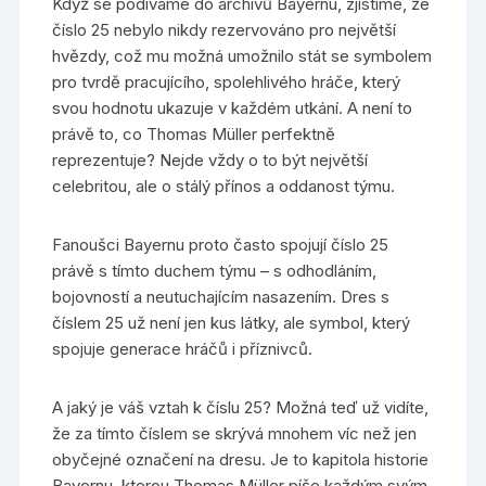
Když se podíváme do archívů Bayernu, zjistíme, že
číslo 25 nebylo nikdy rezervováno pro největší
hvězdy, což mu možná umožnilo stát se symbolem
pro tvrdě pracujícího, spolehlivého hráče, který
svou hodnotu ukazuje v každém utkání. A není to
právě to, co Thomas Müller perfektně
reprezentuje? Nejde vždy o to být největší
celebritou, ale o stálý přínos a oddanost týmu.
Fanoušci Bayernu proto často spojují číslo 25
právě s tímto duchem týmu – s odhodláním,
bojovností a neutuchajícím nasazením. Dres s
číslem 25 už není jen kus látky, ale symbol, který
spojuje generace hráčů i příznivců.
A jaký je váš vztah k číslu 25? Možná teď už vidíte,
že za tímto číslem se skrývá mnohem víc než jen
obyčejné označení na dresu. Je to kapitola historie
Bayernu, kterou Thomas Müller píše každým svým