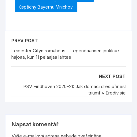
úspěchy Bayernu Mnichov
PREV POST
Leicester Cityn romahdus – Legendaarinen joukkue
hajoaa, kun 11 pelaajaa lähtee
NEXT POST
PSV Eindhoven 2020–21: Jak domácí dres přinesl
triumf v Eredivisie
Napsat komentář
Vaše e-mailová adresa nebude zveřejněna.