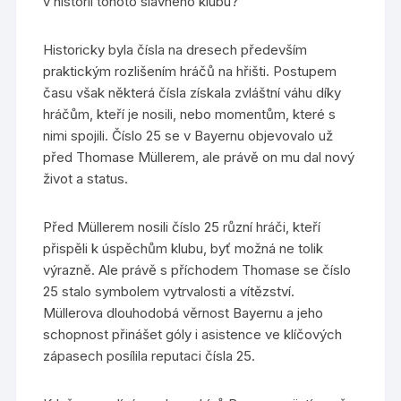
v historii tohoto slavného klubu?
Historicky byla čísla na dresech především
praktickým rozlišením hráčů na hřišti. Postupem
času však některá čísla získala zvláštní váhu díky
hráčům, kteří je nosili, nebo momentům, které s
nimi spojili. Číslo 25 se v Bayernu objevovalo už
před Thomase Müllerem, ale právě on mu dal nový
život a status.
Před Müllerem nosili číslo 25 různí hráči, kteří
přispěli k úspěchům klubu, byť možná ne tolik
výrazně. Ale právě s příchodem Thomase se číslo
25 stalo symbolem vytrvalosti a vítězství.
Müllerova dlouhodobá věrnost Bayernu a jeho
schopnost přinášet góly i asistence ve klíčových
zápasech posílila reputaci čísla 25.