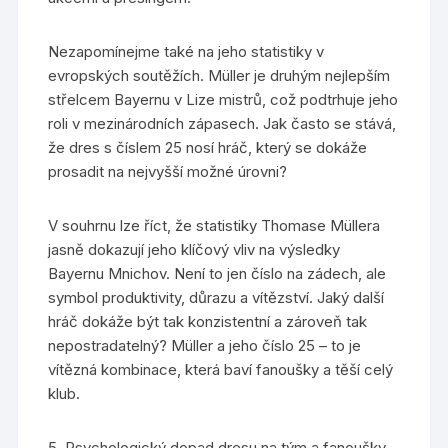
Nezapomínejme také na jeho statistiky v
evropských soutěžích. Müller je druhým nejlepším
střelcem Bayernu v Lize mistrů, což podtrhuje jeho
roli v mezinárodních zápasech. Jak často se stává,
že dres s číslem 25 nosí hráč, který se dokáže
prosadit na nejvyšší možné úrovni?
V souhrnu lze říct, že statistiky Thomase Müllera
jasně dokazují jeho klíčový vliv na výsledky
Bayernu Mnichov. Není to jen číslo na zádech, ale
symbol produktivity, důrazu a vítězství. Jaký další
hráč dokáže být tak konzistentní a zároveň tak
nepostradatelný? Müller a jeho číslo 25 – to je
vítězná kombinace, která baví fanoušky a těší celý
klub.
5. Psychologický dopad dresu na tým a fanoušky