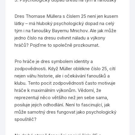
Dres Thomase Müllera s číslem 25 není jen kusem
látky – má hluboký psychologický dopad na celý
tým i na fanoušky Bayernu Mnichov. Ale jak může
jedno číslo na dresu ovlivnit náladu a výkony
hráčů? Pojďme to společně prozkoumat.
Pro hráče je dres symbolem identity a
zodpovědnosti. Když Müller oblékne číslo 25, cítí
nejen váhu historie, ale i očekávání fanoušků a
klubu. Tento pocit zodpovědnosti často motivuje
hráče k maximálním výkonům. Vědomí, že
reprezentují něco většího než jen sebe sama,
posiluje jejich odhodlání. Není to fascinující, jak
může samotný dres fungovat jako psychologický
spouštěč?