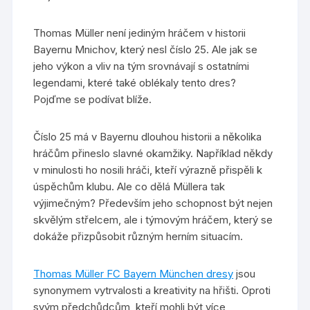
Thomas Müller není jediným hráčem v historii
Bayernu Mnichov, který nesl číslo 25. Ale jak se
jeho výkon a vliv na tým srovnávají s ostatními
legendami, které také oblékaly tento dres?
Pojďme se podívat blíže.
Číslo 25 má v Bayernu dlouhou historii a několika
hráčům přineslo slavné okamžiky. Například někdy
v minulosti ho nosili hráči, kteří výrazně přispěli k
úspěchům klubu. Ale co dělá Müllera tak
výjimečným? Především jeho schopnost být nejen
skvělým střelcem, ale i týmovým hráčem, který se
dokáže přizpůsobit různým herním situacím.
Thomas Müller FC Bayern München dresy
jsou
synonymem vytrvalosti a kreativity na hřišti. Oproti
svým předchůdcům, kteří mohli být více