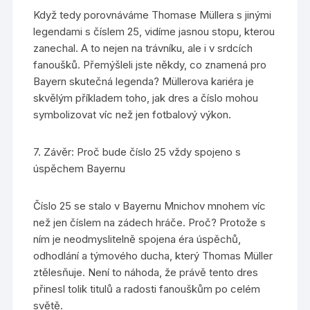
Když tedy porovnáváme Thomase Müllera s jinými
legendami s číslem 25, vidíme jasnou stopu, kterou
zanechal. A to nejen na trávníku, ale i v srdcích
fanoušků. Přemýšleli jste někdy, co znamená pro
Bayern skutečná legenda? Müllerova kariéra je
skvělým příkladem toho, jak dres a číslo mohou
symbolizovat víc než jen fotbalový výkon.
7. Závěr: Proč bude číslo 25 vždy spojeno s
úspěchem Bayernu
Číslo 25 se stalo v Bayernu Mnichov mnohem víc
než jen číslem na zádech hráče. Proč? Protože s
ním je neodmyslitelně spojena éra úspěchů,
odhodlání a týmového ducha, který Thomas Müller
ztělesňuje. Není to náhoda, že právě tento dres
přinesl tolik titulů a radosti fanouškům po celém
světě.