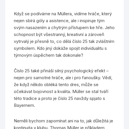
Když se podíváme na Müllera, vidíme hráče, který
nejen sbírá góly a asistence, ale i inspiruje tým
svým nasazením a chytrým přístupem ke hře. Jeho
schopnost být všestranný, kreativní a zároveň
vytrvalý je přesně to, co dělá číslo 25 tak zvláštním
symbolem. Kdo jiný dokáže spojit individualitu s
týmovým úspěchem tak dokonale?
Číslo 25 také přináší silný psychologický efekt –
nejen pro samotné hráče, ale i pro fanoušky. Vědí,
že když někdo obléká tento dres, může se
očekávat bojovnost a kvalita. Müller se stal tváří
této tradice a proto je číslo 25 navždy spjato s
Bayernem.
Neměli bychom zapomínat ani na to, jak důležitá je
kontinuita v klubu. Thomas Müller je příkladem