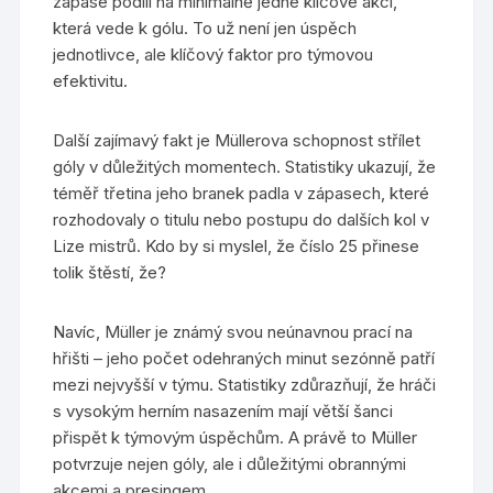
zápase podílí na minimálně jedné klíčové akci,
která vede k gólu. To už není jen úspěch
jednotlivce, ale klíčový faktor pro týmovou
efektivitu.
Další zajímavý fakt je Müllerova schopnost střílet
góly v důležitých momentech. Statistiky ukazují, že
téměř třetina jeho branek padla v zápasech, které
rozhodovaly o titulu nebo postupu do dalších kol v
Lize mistrů. Kdo by si myslel, že číslo 25 přinese
tolik štěstí, že?
Navíc, Müller je známý svou neúnavnou prací na
hřišti – jeho počet odehraných minut sezónně patří
mezi nejvyšší v týmu. Statistiky zdůrazňují, že hráči
s vysokým herním nasazením mají větší šanci
přispět k týmovým úspěchům. A právě to Müller
potvrzuje nejen góly, ale i důležitými obrannými
akcemi a presingem.