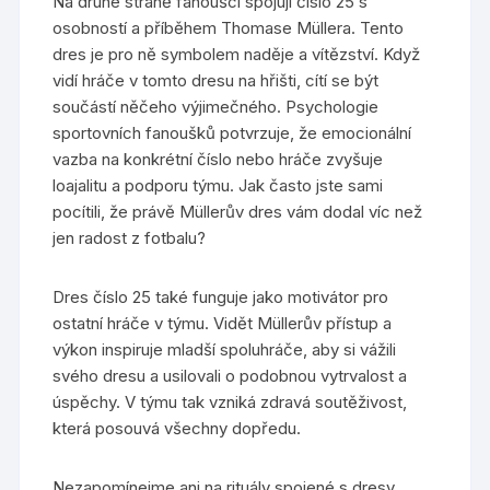
Na druhé straně fanoušci spojují číslo 25 s
osobností a příběhem Thomase Müllera. Tento
dres je pro ně symbolem naděje a vítězství. Když
vidí hráče v tomto dresu na hřišti, cítí se být
součástí něčeho výjimečného. Psychologie
sportovních fanoušků potvrzuje, že emocionální
vazba na konkrétní číslo nebo hráče zvyšuje
loajalitu a podporu týmu. Jak často jste sami
pocítili, že právě Müllerův dres vám dodal víc než
jen radost z fotbalu?
Dres číslo 25 také funguje jako motivátor pro
ostatní hráče v týmu. Vidět Müllerův přístup a
výkon inspiruje mladší spoluhráče, aby si vážili
svého dresu a usilovali o podobnou vytrvalost a
úspěchy. V týmu tak vzniká zdravá soutěživost,
která posouvá všechny dopředu.
Nezapomínejme ani na rituály spojené s dresy.