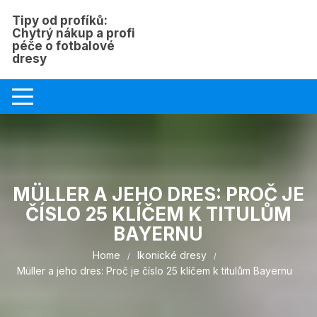
Skip
Tipy od profíků:
to
Chytrý nákup a profi
content
péče o fotbalové
dresy
MÜLLER A JEHO DRES: PROČ JE
ČÍSLO 25 KLÍČEM K TITULŮM
BAYERNU
Home
Ikonické dresy
Müller a jeho dres: Proč je číslo 25 klíčem k titulům Bayernu