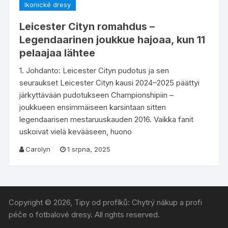
Ikonické dresy
Leicester Cityn romahdus –
Legendaarinen joukkue hajoaa, kun 11
pelaajaa lähtee
1. Johdanto: Leicester Cityn pudotus ja sen
seuraukset Leicester Cityn kausi 2024–2025 päättyi
järkyttävään pudotukseen Championshipiin –
joukkueen ensimmäiseen karsintaan sitten
legendaarisen mestaruuskauden 2016. Vaikka fanit
uskoivat vielä kevääseen, huono
Carolyn
1 srpna, 2025
Copyright © 2026, Tipy od profíků: Chytrý nákup a profi
péče o fotbalové dresy. All rights reserved.