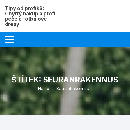
Skip
Tipy od profíků:
to
Chytrý nákup a profi
content
péče o fotbalové
dresy
ŠTÍTEK:
SEURANRAKENNUS
Home
SeuranRakennus