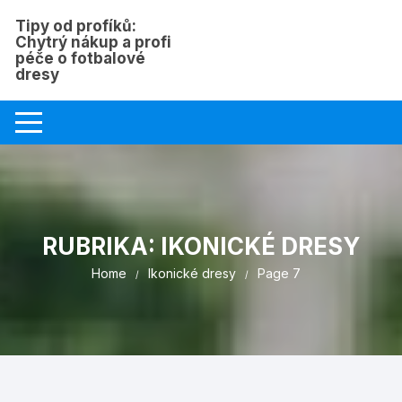
Skip
Tipy od profíků:
to
Chytrý nákup a profi
content
péče o fotbalové
dresy
RUBRIKA:
IKONICKÉ DRESY
Home
Ikonické dresy
Page 7