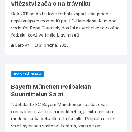
vítězství začalo na trávníku
Rok 2011 se do historie fotbalu zapsal jako jeden z
nejslavnějších momentů pro FC Barcelona. Klub pod
vedením Pepa Guardioly dosáhl na vrchol evropského
fotbalu, když ve finále Ligy mistrů
Carolyn
31 března, 2025
Ikonické dresy
Bayern München Pelipaidan
Suunnittelun Salat
1. Johdanto FC Bayern München pelipaidat ovat
olennainen osa seuran identiteettiä, ja niillä on suuri
merkitys sekä pelaajille että faneille. Pelipaita ei ole
vain käytännön vaatetus kentällä, vaan se on