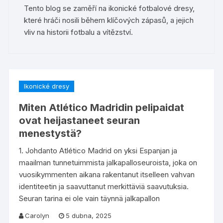
Tento blog se zaměří na ikonické fotbalové dresy,
které hráči nosili během klíčových zápasů, a jejich
vliv na historii fotbalu a vítězství.
Ikonické dresy
Miten Atlético Madridin pelipaidat
ovat heijastaneet seuran
menestystä?
1. Johdanto Atlético Madrid on yksi Espanjan ja
maailman tunnetuimmista jalkapalloseuroista, joka on
vuosikymmenten aikana rakentanut itselleen vahvan
identiteetin ja saavuttanut merkittäviä saavutuksia.
Seuran tarina ei ole vain täynnä jalkapallon
Carolyn
5 dubna, 2025