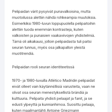
Pelipaidan värit pysyivät punavalkoisina, mutta
muotoilussa alettiin nähdä rohkeampia muutoksia.
Esimerkiksi 1980-luvun loppupuolella pelipaitoihin
alettiin tuoda enemmän kontrasteja, kuten
valkoisten ja punaisien vaakaviivojen yhdistelmiä.
Tämä oli aikakausi, jolloin pelipaidasta tuli paitsi
seuran tunnus, myös osa jalkapallon yleistä
muotitrendiä.
Pelipaidan rooli seuran identiteetissä
1970- ja 1980-luvuilla Atlético Madridin pelipaidat
eivät olleet vain käytännöllisiä varusteita, vaan ne
olivat osa seuran menestyksellistä brändiä ja
kulttuuria. Pelipaita yhdisti pelaajat ja fanit, ja se
edusti ylpeyttä ja kunnianhimoa. Suosittu pelaaja,
kuten maailmantähti Antoine Griezmann