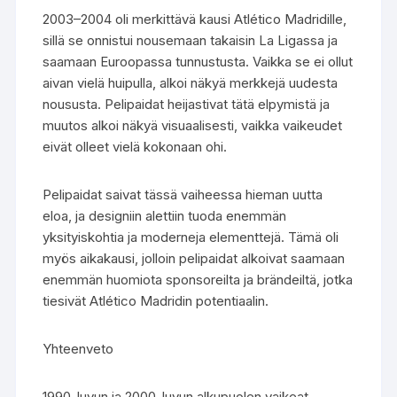
2003–2004 oli merkittävä kausi Atlético Madridille,
sillä se onnistui nousemaan takaisin La Ligassa ja
saamaan Euroopassa tunnustusta. Vaikka se ei ollut
aivan vielä huipulla, alkoi näkyä merkkejä uudesta
noususta. Pelipaidat heijastivat tätä elpymistä ja
muutos alkoi näkyä visuaalisesti, vaikka vaikeudet
eivät olleet vielä kokonaan ohi.
Pelipaidat saivat tässä vaiheessa hieman uutta
eloa, ja designiin alettiin tuoda enemmän
yksityiskohtia ja moderneja elementtejä. Tämä oli
myös aikakausi, jolloin pelipaidat alkoivat saamaan
enemmän huomiota sponsoreilta ja brändeiltä, jotka
tiesivät Atlético Madridin potentiaalin.
Yhteenveto
1990-luvun ja 2000-luvun alkupuolen vaikeat