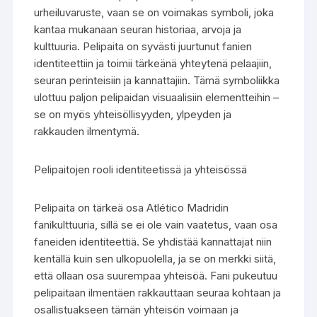
urheiluvaruste, vaan se on voimakas symboli, joka
kantaa mukanaan seuran historiaa, arvoja ja
kulttuuria. Pelipaita on syvästi juurtunut fanien
identiteettiin ja toimii tärkeänä yhteytenä pelaajiin,
seuran perinteisiin ja kannattajiin. Tämä symboliikka
ulottuu paljon pelipaidan visuaalisiin elementteihin –
se on myös yhteisöllisyyden, ylpeyden ja
rakkauden ilmentymä.
Pelipaitojen rooli identiteetissä ja yhteisössä
Pelipaita on tärkeä osa Atlético Madridin
fanikulttuuria, sillä se ei ole vain vaatetus, vaan osa
faneiden identiteettiä. Se yhdistää kannattajat niin
kentällä kuin sen ulkopuolella, ja se on merkki siitä,
että ollaan osa suurempaa yhteisöä. Fani pukeutuu
pelipaitaan ilmentäen rakkauttaan seuraa kohtaan ja
osallistuakseen tämän yhteisön voimaan ja