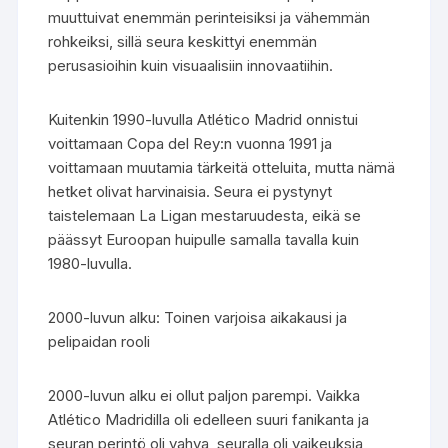
muuttuivat enemmän perinteisiksi ja vähemmän
rohkeiksi, sillä seura keskittyi enemmän
perusasioihin kuin visuaalisiin innovaatiihin.
Kuitenkin 1990-luvulla Atlético Madrid onnistui
voittamaan Copa del Rey:n vuonna 1991 ja
voittamaan muutamia tärkeitä otteluita, mutta nämä
hetket olivat harvinaisia. Seura ei pystynyt
taistelemaan La Ligan mestaruudesta, eikä se
päässyt Euroopan huipulle samalla tavalla kuin
1980-luvulla.
2000-luvun alku: Toinen varjoisa aikakausi ja
pelipaidan rooli
2000-luvun alku ei ollut paljon parempi. Vaikka
Atlético Madridilla oli edelleen suuri fanikanta ja
seuran perintö oli vahva, seuralla oli vaikeuksia