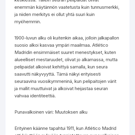
enemmän käytännön vaatetusta kuin tunnusmerkki,
ja niiden merkitys ei ollut yhtä suuri kuin
myöhemmin.
1900-luvun alku oli kuitenkin aikaa, jolloin jalkapallon
suosio alkoi kasvaa ympäri maailmaa. Atlético
Madridin ensimmäiset suuret menestykset, kuten
alueelliset mestaruudet, olivat jo alkamassa, mutta
pelipaidat alkoivat kehittyä samalla, kun seura
saavutti näkyvyyttä. Tämä näkyi erityisesti
seuraavina vuosikymmeninä, kun pelipaitojen värit
ja mallit muuttuivat ja alkoivat heijastaa seuran
vahvaa identiteettiä.
Punavalkoinen väri: Muutoksen alku
Erityinen käänne tapahtui 1911, kun Atlético Madrid