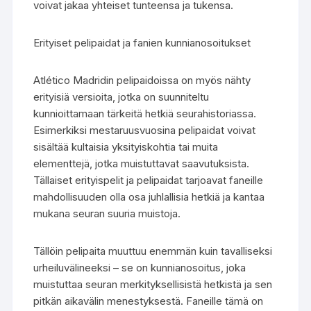
voivat jakaa yhteiset tunteensa ja tukensa.
Erityiset pelipaidat ja fanien kunnianosoitukset
Atlético Madridin pelipaidoissa on myös nähty
erityisiä versioita, jotka on suunniteltu
kunnioittamaan tärkeitä hetkiä seurahistoriassa.
Esimerkiksi mestaruusvuosina pelipaidat voivat
sisältää kultaisia yksityiskohtia tai muita
elementtejä, jotka muistuttavat saavutuksista.
Tällaiset erityispelit ja pelipaidat tarjoavat faneille
mahdollisuuden olla osa juhlallisia hetkiä ja kantaa
mukana seuran suuria muistoja.
Tällöin pelipaita muuttuu enemmän kuin tavalliseksi
urheiluvälineeksi – se on kunnianosoitus, joka
muistuttaa seuran merkityksellisistä hetkistä ja sen
pitkän aikavälin menestyksestä. Faneille tämä on