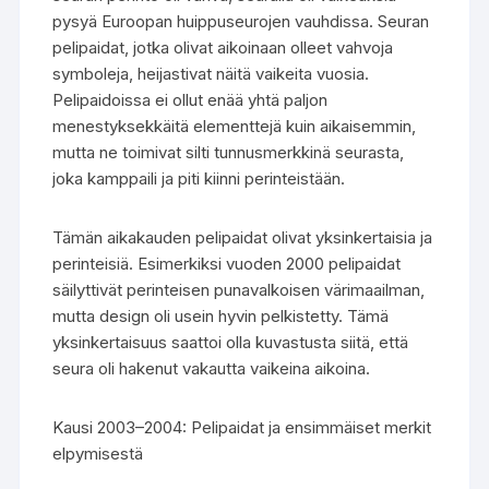
pysyä Euroopan huippuseurojen vauhdissa. Seuran
pelipaidat, jotka olivat aikoinaan olleet vahvoja
symboleja, heijastivat näitä vaikeita vuosia.
Pelipaidoissa ei ollut enää yhtä paljon
menestyksekkäitä elementtejä kuin aikaisemmin,
mutta ne toimivat silti tunnusmerkkinä seurasta,
joka kamppaili ja piti kiinni perinteistään.
Tämän aikakauden pelipaidat olivat yksinkertaisia ja
perinteisiä. Esimerkiksi vuoden 2000 pelipaidat
säilyttivät perinteisen punavalkoisen värimaailman,
mutta design oli usein hyvin pelkistetty. Tämä
yksinkertaisuus saattoi olla kuvastusta siitä, että
seura oli hakenut vakautta vaikeina aikoina.
Kausi 2003–2004: Pelipaidat ja ensimmäiset merkit
elpymisestä