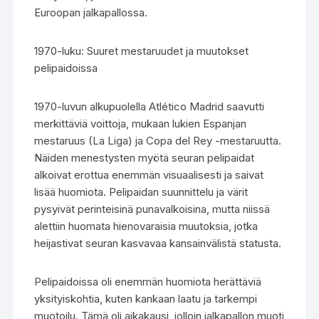
Euroopan jalkapallossa.
1970-luku: Suuret mestaruudet ja muutokset
pelipaidoissa
1970-luvun alkupuolella Atlético Madrid saavutti
merkittäviä voittoja, mukaan lukien Espanjan
mestaruus (La Liga) ja Copa del Rey -mestaruutta.
Näiden menestysten myötä seuran pelipaidat
alkoivat erottua enemmän visuaalisesti ja saivat
lisää huomiota. Pelipaidan suunnittelu ja värit
pysyivät perinteisinä punavalkoisina, mutta niissä
alettiin huomata hienovaraisia muutoksia, jotka
heijastivat seuran kasvavaa kansainvälistä statusta.
Pelipaidoissa oli enemmän huomiota herättäviä
yksityiskohtia, kuten kankaan laatu ja tarkempi
muotoilu. Tämä oli aikakausi, jolloin jalkapallon muoti