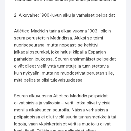
2. Alkuvaihe: 1900-luvun alku ja varhaiset pelipaidat
Atlético Madridin tarina alkaa vuonna 1903, jolloin
seura perustettiin Madridissa. Aluksi se toimi
nuorisoseurana, mutta nopeasti se kehittyi
jalkapalloseuraksi, joka halusi kilpailla Espanjan
parhaiden joukossa. Seuran ensimmäiset pelipaidat
eivät olleet vielä yhtä tunnettuja ja tunnistettavia
kuin nykyään, mutta ne muodostivat perustan sille,
mitä pelipaita olisi tulevaisuudessa.
Seuran alkuvuosina Atlético Madridin pelipaidat
olivat sinisiä ja valkoisia – värit, jotka olivat yleisiä
monilla aikakauden seuroilla. Näissä varhaisissa
pelipaidoissa ei ollut vielä suuria tunnusmerkkejä tai
logoja, vaan yksinkertaiset värit ja muotoilu olivat
keskiössä. Tällöin seuran pelipaidat olivat