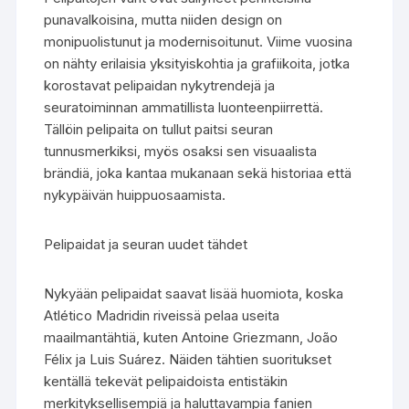
punavalkoisina, mutta niiden design on
monipuolistunut ja modernisoitunut. Viime vuosina
on nähty erilaisia yksityiskohtia ja grafiikoita, jotka
korostavat pelipaidan nykytrendejä ja
seuratoiminnan ammatillista luonteenpiirrettä.
Tällöin pelipaita on tullut paitsi seuran
tunnusmerkiksi, myös osaksi sen visuaalista
brändiä, joka kantaa mukanaan sekä historiaa että
nykypäivän huippuosaamista.
Pelipaidat ja seuran uudet tähdet
Nykyään pelipaidat saavat lisää huomiota, koska
Atlético Madridin riveissä pelaa useita
maailmantähtiä, kuten Antoine Griezmann, João
Félix ja Luis Suárez. Näiden tähtien suoritukset
kentällä tekevät pelipaidoista entistäkin
merkityksellisempiä ja haluttavampia fanien