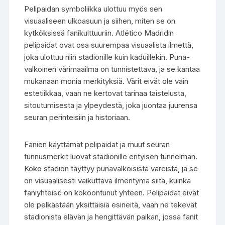
Pelipaidan symboliikka ulottuu myös sen
visuaaliseen ulkoasuun ja siihen, miten se on
kytköksissä fanikulttuuriin. Atlético Madridin
pelipaidat ovat osa suurempaa visuaalista ilmettä,
joka ulottuu niin stadionille kuin kaduillekin. Puna-
valkoinen värimaailma on tunnistettava, ja se kantaa
mukanaan monia merkityksiä. Värit eivät ole vain
estetiikkaa, vaan ne kertovat tarinaa taistelusta,
sitoutumisesta ja ylpeydestä, joka juontaa juurensa
seuran perinteisiin ja historiaan.
Fanien käyttämät pelipaidat ja muut seuran
tunnusmerkit luovat stadionille erityisen tunnelman.
Koko stadion täyttyy punavalkoisista väreistä, ja se
on visuaalisesti vaikuttava ilmentymä siitä, kuinka
faniyhteisö on kokoontunut yhteen. Pelipaidat eivät
ole pelkästään yksittäisiä esineitä, vaan ne tekevät
stadionista elävän ja hengittävän paikan, jossa fanit