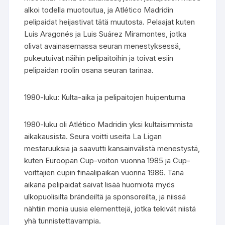
alkoi todella muotoutua, ja Atlético Madridin
pelipaidat heijastivat tätä muutosta. Pelaajat kuten
Luis Aragonés ja Luis Suárez Miramontes, jotka
olivat avainasemassa seuran menestyksessä,
pukeutuivat näihin pelipaitoihin ja toivat esiin
pelipaidan roolin osana seuran tarinaa.
1980-luku: Kulta-aika ja pelipaitojen huipentuma
1980-luku oli Atlético Madridin yksi kultaisimmista
aikakausista. Seura voitti useita La Ligan
mestaruuksia ja saavutti kansainvälistä menestystä,
kuten Euroopan Cup-voiton vuonna 1985 ja Cup-
voittajien cupin finaalipaikan vuonna 1986. Tänä
aikana pelipaidat saivat lisää huomiota myös
ulkopuolisilta brändeiltä ja sponsoreilta, ja niissä
nähtiin monia uusia elementtejä, jotka tekivät niistä
yhä tunnistettavampia.