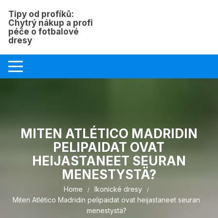
Skip
Tipy od profíků:
to
Chytrý nákup a profi
content
péče o fotbalové
dresy
MITEN ATLÉTICO MADRIDIN
PELIPAIDAT OVAT
HEIJASTANEET SEURAN
MENESTYSTÄ?
Home
Ikonické dresy
Miten Atlético Madridin pelipaidat ovat heijastaneet seuran
menestystä?