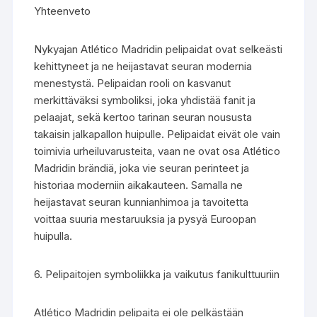
Yhteenveto
Nykyajan Atlético Madridin pelipaidat ovat selkeästi
kehittyneet ja ne heijastavat seuran modernia
menestystä. Pelipaidan rooli on kasvanut
merkittäväksi symboliksi, joka yhdistää fanit ja
pelaajat, sekä kertoo tarinan seuran noususta
takaisin jalkapallon huipulle. Pelipaidat eivät ole vain
toimivia urheiluvarusteita, vaan ne ovat osa Atlético
Madridin brändiä, joka vie seuran perinteet ja
historiaa moderniin aikakauteen. Samalla ne
heijastavat seuran kunnianhimoa ja tavoitetta
voittaa suuria mestaruuksia ja pysyä Euroopan
huipulla.
6. Pelipaitojen symboliikka ja vaikutus fanikulttuuriin
Atlético Madridin pelipaita ei ole pelkästään