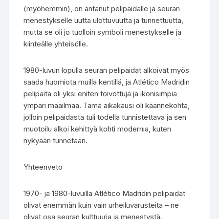
(myöhemmin), on antanut pelipaidalle ja seuran
menestykselle uutta ulottuvuutta ja tunnettuutta,
mutta se oli jo tuolloin symboli menestykselle ja
kiinteälle yhteisölle.
1980-luvun lopulla seuran pelipaidat alkoivat myös
saada huomiota muilla kentillä, ja Atlético Madridin
pelipaita oli yksi eniten toivottuja ja ikonisimpia
ympäri maailmaa. Tämä aikakausi oli käännekohta,
jolloin pelipaidasta tuli todella tunnistettava ja sen
muotoilu alkoi kehittyä kohti modernia, kuten
nykyään tunnetaan.
Yhteenveto
1970- ja 1980-luvuilla Atlético Madridin pelipaidat
olivat enemmän kuin vain urheiluvarusteita – ne
olivat osa seuran kulttuuria ja menestystä.