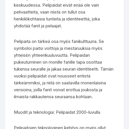
keskuudessa. Pelipaidat eivät enää ole vain
pelivaatteita, vaan niistä on tullut osa
henkilökohtaisia tunteita ja identiteettiä, joka
yhdistää fanit ja pelaajat.
Pelipaita on tärkeä osa myös fanikulttuuria. Se
symboloi paitsi voittoja ja mestaruuksia myös
yhteisön yhteenkuuluvuutta. Pelipaidan
pukeutuminen on monille fanille tapa osoittaa
tukensa seuralle ja jakaa seuran identiteetti. Tämän
vuoksi pelipaidat ovat nousseet entistä
tärkeämmiksi, ja niitä on saatavilla monenlaisina
versioina, joilla fanit voivat erottua joukosta ja
ilmaista rakkautensa seuraansa kohtaan.
Muodit ja teknologia: Pelipaidat 2000-luvulla
Pelipaitojen teknologinen kehitys on myös ollut