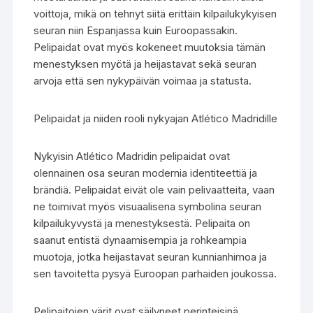
voittoja, mikä on tehnyt siitä erittäin kilpailukykyisen
seuran niin Espanjassa kuin Euroopassakin.
Pelipaidat ovat myös kokeneet muutoksia tämän
menestyksen myötä ja heijastavat sekä seuran
arvoja että sen nykypäivän voimaa ja statusta.
Pelipaidat ja niiden rooli nykyajan Atlético Madridille
Nykyisin Atlético Madridin pelipaidat ovat
olennainen osa seuran modernia identiteettiä ja
brändiä. Pelipaidat eivät ole vain pelivaatteita, vaan
ne toimivat myös visuaalisena symbolina seuran
kilpailukyvystä ja menestyksestä. Pelipaita on
saanut entistä dynaamisempia ja rohkeampia
muotoja, jotka heijastavat seuran kunnianhimoa ja
sen tavoitetta pysyä Euroopan parhaiden joukossa.
Pelipaitojen värit ovat säilyneet perinteisinä