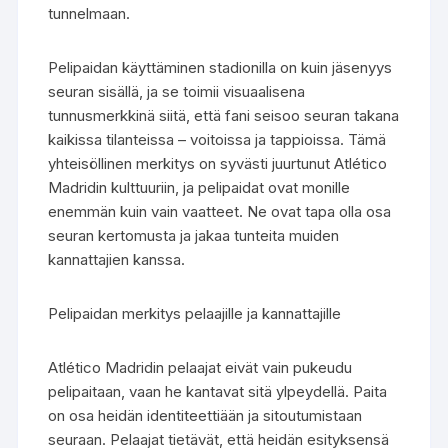
tunnelmaan.
Pelipaidan käyttäminen stadionilla on kuin jäsenyys
seuran sisällä, ja se toimii visuaalisena
tunnusmerkkinä siitä, että fani seisoo seuran takana
kaikissa tilanteissa – voitoissa ja tappioissa. Tämä
yhteisöllinen merkitys on syvästi juurtunut Atlético
Madridin kulttuuriin, ja pelipaidat ovat monille
enemmän kuin vain vaatteet. Ne ovat tapa olla osa
seuran kertomusta ja jakaa tunteita muiden
kannattajien kanssa.
Pelipaidan merkitys pelaajille ja kannattajille
Atlético Madridin pelaajat eivät vain pukeudu
pelipaitaan, vaan he kantavat sitä ylpeydellä. Paita
on osa heidän identiteettiään ja sitoutumistaan
seuraan. Pelaajat tietävät, että heidän esityksensä