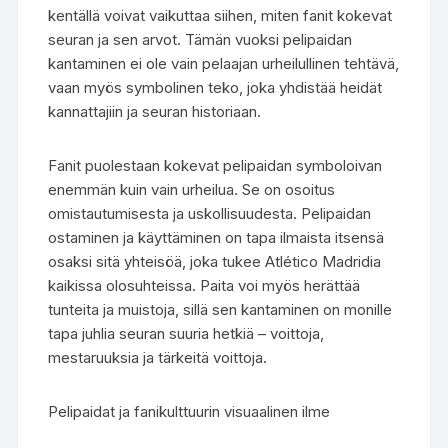
kentällä voivat vaikuttaa siihen, miten fanit kokevat
seuran ja sen arvot. Tämän vuoksi pelipaidan
kantaminen ei ole vain pelaajan urheilullinen tehtävä,
vaan myös symbolinen teko, joka yhdistää heidät
kannattajiin ja seuran historiaan.
Fanit puolestaan kokevat pelipaidan symboloivan
enemmän kuin vain urheilua. Se on osoitus
omistautumisesta ja uskollisuudesta. Pelipaidan
ostaminen ja käyttäminen on tapa ilmaista itsensä
osaksi sitä yhteisöä, joka tukee Atlético Madridia
kaikissa olosuhteissa. Paita voi myös herättää
tunteita ja muistoja, sillä sen kantaminen on monille
tapa juhlia seuran suuria hetkiä – voittoja,
mestaruuksia ja tärkeitä voittoja.
Pelipaidat ja fanikulttuurin visuaalinen ilme