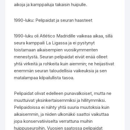
aikoja ja kamppailuja takaisin huipulle.
1990-luku: Pelipaidat ja seuran haasteet
1990-luku oli Atlético Madridille vaikeaa aikaa, sillä
seura kamppaili La Ligassa ja ei pystynyt
toistamaan aikaisempien vuosikymmenten
menestystä. Seuran pelipaidat eivät enää olleet
yhtä virkeitä ja rohkeita kuin aiemmin; ne heijastivat
enemmän seuran taloudellisia vaikeuksia ja sen
matalampaa kilpailullista tasoa.
Pelipaidat olivat edelleen punavalkoiset, mutta ne
muuttuivat yksinkertaisemmiksi ja hillitymmiksi.
Pelipaidoissa ei nähty yhtä suuria muutoksia kuin
aikaisemmin, ja niiden ulkonäkö saattoi vaikuttaa
jopa konservatiiviselta verrattuna muihin
huippuseuroihin. Vuosien saatossa pelipaidat