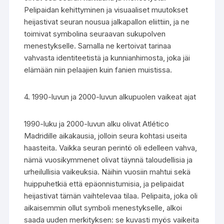
Pelipaidan kehittyminen ja visuaaliset muutokset
heijastivat seuran nousua jalkapallon eliittiin, ja ne
toimivat symbolina seuraavan sukupolven
menestykselle. Samalla ne kertoivat tarinaa
vahvasta identiteetistä ja kunnianhimosta, joka jäi
elämään niin pelaajien kuin fanien muistissa.
4. 1990-luvun ja 2000-luvun alkupuolen vaikeat ajat
1990-luku ja 2000-luvun alku olivat Atlético
Madridille aikakausia, jolloin seura kohtasi useita
haasteita. Vaikka seuran perintö oli edelleen vahva,
nämä vuosikymmenet olivat täynnä taloudellisia ja
urheilullisia vaikeuksia. Näihin vuosiin mahtui sekä
huippuhetkiä että epäonnistumisia, ja pelipaidat
heijastivat tämän vaihtelevaa tilaa. Pelipaita, joka oli
aikaisemmin ollut symboli menestykselle, alkoi
saada uuden merkityksen: se kuvasti myös vaikeita