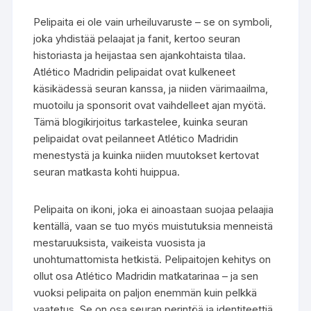
Pelipaita ei ole vain urheiluvaruste – se on symboli,
joka yhdistää pelaajat ja fanit, kertoo seuran
historiasta ja heijastaa sen ajankohtaista tilaa.
Atlético Madridin pelipaidat ovat kulkeneet
käsikädessä seuran kanssa, ja niiden värimaailma,
muotoilu ja sponsorit ovat vaihdelleet ajan myötä.
Tämä blogikirjoitus tarkastelee, kuinka seuran
pelipaidat ovat peilanneet Atlético Madridin
menestystä ja kuinka niiden muutokset kertovat
seuran matkasta kohti huippua.
Pelipaita on ikoni, joka ei ainoastaan suojaa pelaajia
kentällä, vaan se tuo myös muistutuksia menneistä
mestaruuksista, vaikeista vuosista ja
unohtumattomista hetkistä. Pelipaitojen kehitys on
ollut osa Atlético Madridin matkatarinaa – ja sen
vuoksi pelipaita on paljon enemmän kuin pelkkä
vaatetus. Se on osa seuran perintöä ja identiteettiä.