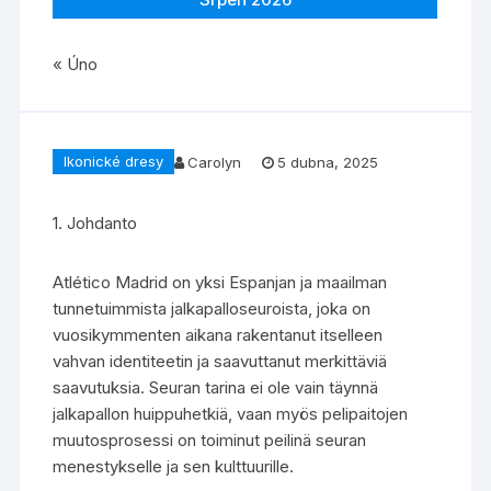
« Úno
Ikonické dresy
Carolyn
5 dubna, 2025
1. Johdanto
Atlético Madrid on yksi Espanjan ja maailman
tunnetuimmista jalkapalloseuroista, joka on
vuosikymmenten aikana rakentanut itselleen
vahvan identiteetin ja saavuttanut merkittäviä
saavutuksia. Seuran tarina ei ole vain täynnä
jalkapallon huippuhetkiä, vaan myös pelipaitojen
muutosprosessi on toiminut peilinä seuran
menestykselle ja sen kulttuurille.