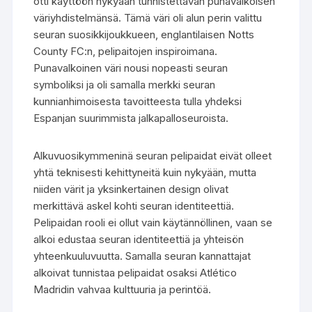
otti käyttöön nykyään tunnistettavan punavalkoisen
väriyhdistelmänsä. Tämä väri oli alun perin valittu
seuran suosikkijoukkueen, englantilaisen Notts
County FC:n, pelipaitojen inspiroimana.
Punavalkoinen väri nousi nopeasti seuran
symboliksi ja oli samalla merkki seuran
kunnianhimoisesta tavoitteesta tulla yhdeksi
Espanjan suurimmista jalkapalloseuroista.
Alkuvuosikymmeninä seuran pelipaidat eivät olleet
yhtä teknisesti kehittyneitä kuin nykyään, mutta
niiden värit ja yksinkertainen design olivat
merkittävä askel kohti seuran identiteettiä.
Pelipaidan rooli ei ollut vain käytännöllinen, vaan se
alkoi edustaa seuran identiteettiä ja yhteisön
yhteenkuuluvuutta. Samalla seuran kannattajat
alkoivat tunnistaa pelipaidat osaksi Atlético
Madridin vahvaa kulttuuria ja perintöä.