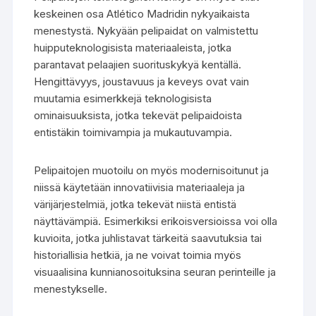
keskeinen osa Atlético Madridin nykyaikaista
menestystä. Nykyään pelipaidat on valmistettu
huipputeknologisista materiaaleista, jotka
parantavat pelaajien suorituskykyä kentällä.
Hengittävyys, joustavuus ja keveys ovat vain
muutamia esimerkkejä teknologisista
ominaisuuksista, jotka tekevät pelipaidoista
entistäkin toimivampia ja mukautuvampia.
Pelipaitojen muotoilu on myös modernisoitunut ja
niissä käytetään innovatiivisia materiaaleja ja
värijärjestelmiä, jotka tekevät niistä entistä
näyttävämpiä. Esimerkiksi erikoisversioissa voi olla
kuvioita, jotka juhlistavat tärkeitä saavutuksia tai
historiallisia hetkiä, ja ne voivat toimia myös
visuaalisina kunnianosoituksina seuran perinteille ja
menestykselle.