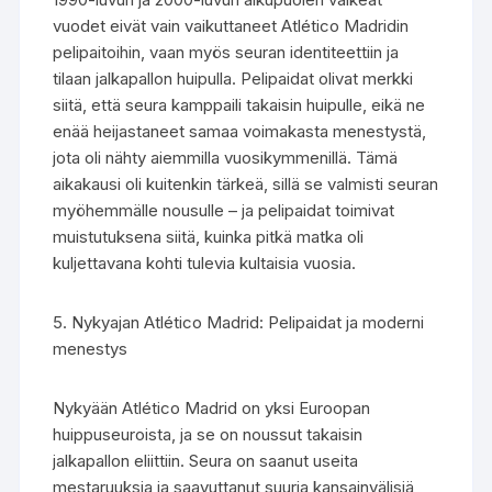
vuodet eivät vain vaikuttaneet Atlético Madridin
pelipaitoihin, vaan myös seuran identiteettiin ja
tilaan jalkapallon huipulla. Pelipaidat olivat merkki
siitä, että seura kamppaili takaisin huipulle, eikä ne
enää heijastaneet samaa voimakasta menestystä,
jota oli nähty aiemmilla vuosikymmenillä. Tämä
aikakausi oli kuitenkin tärkeä, sillä se valmisti seuran
myöhemmälle nousulle – ja pelipaidat toimivat
muistutuksena siitä, kuinka pitkä matka oli
kuljettavana kohti tulevia kultaisia vuosia.
5. Nykyajan Atlético Madrid: Pelipaidat ja moderni
menestys
Nykyään Atlético Madrid on yksi Euroopan
huippuseuroista, ja se on noussut takaisin
jalkapallon eliittiin. Seura on saanut useita
mestaruuksia ja saavuttanut suuria kansainvälisiä