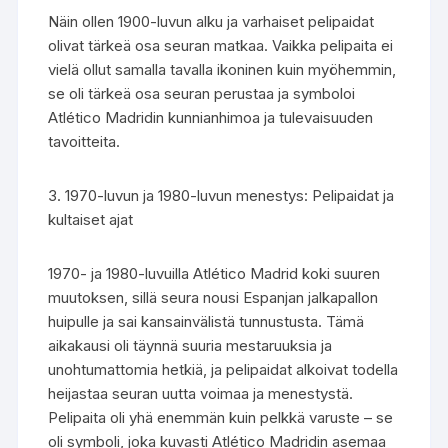
Näin ollen 1900-luvun alku ja varhaiset pelipaidat
olivat tärkeä osa seuran matkaa. Vaikka pelipaita ei
vielä ollut samalla tavalla ikoninen kuin myöhemmin,
se oli tärkeä osa seuran perustaa ja symboloi
Atlético Madridin kunnianhimoa ja tulevaisuuden
tavoitteita.
3. 1970-luvun ja 1980-luvun menestys: Pelipaidat ja
kultaiset ajat
1970- ja 1980-luvuilla Atlético Madrid koki suuren
muutoksen, sillä seura nousi Espanjan jalkapallon
huipulle ja sai kansainvälistä tunnustusta. Tämä
aikakausi oli täynnä suuria mestaruuksia ja
unohtumattomia hetkiä, ja pelipaidat alkoivat todella
heijastaa seuran uutta voimaa ja menestystä.
Pelipaita oli yhä enemmän kuin pelkkä varuste – se
oli symboli, joka kuvasti Atlético Madridin asemaa