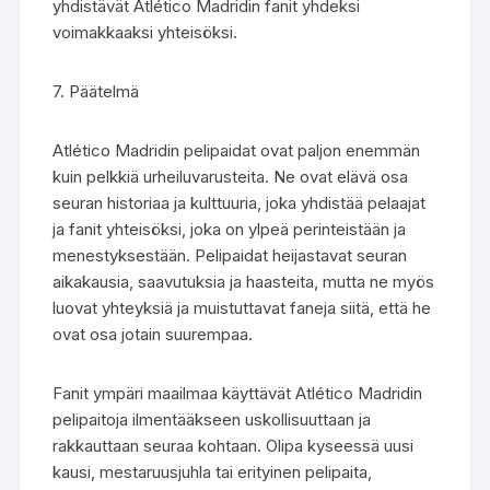
yhdistävät Atlético Madridin fanit yhdeksi
voimakkaaksi yhteisöksi.
7. Päätelmä
Atlético Madridin pelipaidat ovat paljon enemmän
kuin pelkkiä urheiluvarusteita. Ne ovat elävä osa
seuran historiaa ja kulttuuria, joka yhdistää pelaajat
ja fanit yhteisöksi, joka on ylpeä perinteistään ja
menestyksestään. Pelipaidat heijastavat seuran
aikakausia, saavutuksia ja haasteita, mutta ne myös
luovat yhteyksiä ja muistuttavat faneja siitä, että he
ovat osa jotain suurempaa.
Fanit ympäri maailmaa käyttävät Atlético Madridin
pelipaitoja ilmentääkseen uskollisuuttaan ja
rakkauttaan seuraa kohtaan. Olipa kyseessä uusi
kausi, mestaruusjuhla tai erityinen pelipaita,