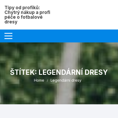
Skip
Tipy od profíků:
to
Chytrý nákup a profi
content
péče o fotbalové
dresy
ŠTÍTEK:
LEGENDÁRNÍ DRESY
Home
Legendární dresy