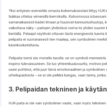
Yksi erityinen esimerkki omasta kokemuksestani liittyy HJK:
tiukkaa ottelua viimeisillä kierroksilla. Katsomossa istuessani
samanaikaisesti kädet ilmaan ja huusivat kannustushuutoja, k
vaikuttava näky – paitojen yhdistävä voima loi yhden suuren ko
kentällä. Pelaajat näyttivät ottavan tästä energisestä tuesta li
pelipaita ei suoranaisesti tee maaleja, sen symbolinen merkit
käsinkosketeltavia.
Pelipaita toimii siis monella tasolla: se on symboli menneist
inspiroi tulevaisuuteen. Se luo yhteenkuuluvuutta, motivoi pel
usein pohtinut, että juuri tämä emotionaalinen ja symbolinen
urheilupaidoista – se ei ole pelkkä kangas, vaan tarina, jonka
3. Pelipaidan tekninen ja käytä
HJK-paita ei ole vain symbolinen vaate, vaan myös tekninen ur