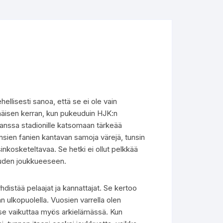
hellisesti sanoa, että se ei ole vain
mmäisen kerran, kun pukeuduin HJK:n
ni kanssa stadionille katsomaan tärkeää
nsien fanien kantavan samoja värejä, tunsin
sinkosketeltavaa. Se hetki ei ollut pelkkää
kauden joukkueeseen.
hdistää pelaajat ja kannattajat. Se kertoo
n ulkopuolella. Vuosien varrella olen
– se vaikuttaa myös arkielämässä. Kun