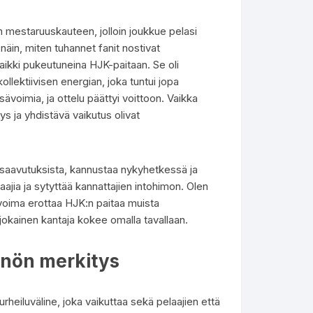
n mestaruuskauteen, jolloin joukkue pelasi
 näin, miten tuhannet fanit nostivat
aikki pukeutuneina HJK-paitaan. Se oli
llektiivisen energian, joka tuntui jopa
sävoimia, ja ottelu päättyi voittoon. Vaikka
ys ja yhdistävä vaikutus olivat
ä saavutuksista, kannustaa nykyhetkessä ja
aajia ja sytyttää kannattajien intohimon. Olen
 voima erottaa HJK:n paitaa muista
 jokainen kantaja kokee omalla tavallaan.
nnön merkitys
heiluväline, joka vaikuttaa sekä pelaajien että