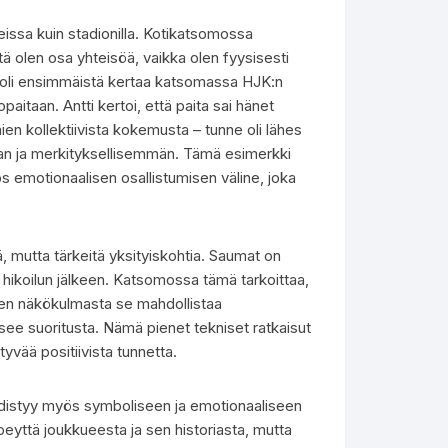
issa kuin stadionilla. Kotikatsomossa
ttä olen osa yhteisöä, vaikka olen fyysisesti
n oli ensimmäistä kertaa katsomassa HJK:n
aitaan. Antti kertoi, että paita sai hänet
n kollektiivista kokemusta – tunne oli lähes
mman ja merkityksellisemmän. Tämä esimerkki
ös emotionaalisen osallistumisen väline, joka
 mutta tärkeitä yksityiskohtia. Saumat on
ti hikoilun jälkeen. Katsomossa tämä tarkoittaa,
ajien näkökulmasta se mahdollistaa
tsee suoritusta. Nämä pienet tekniset ratkaisut
yvää positiivista tunnetta.
distyy myös symboliseen ja emotionaaliseen
eyttä joukkueesta ja sen historiasta, mutta