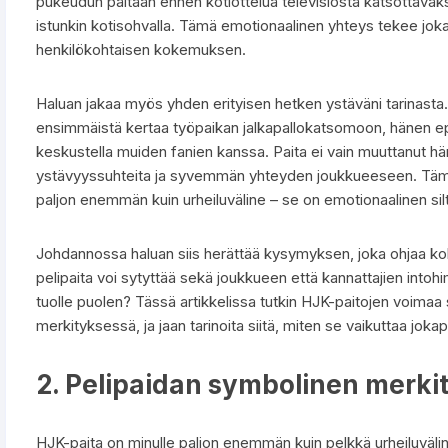
pukeudun paitaan ennen kotiottelua televisiosta katsottavaksi
istunkin kotisohvalla. Tämä emotionaalinen yhteys tekee jokai
henkilökohtaisen kokemuksen.
Haluan jakaa myös yhden erityisen hetken ystäväni tarinasta
ensimmäistä kertaa työpaikan jalkapallokatsomoon, hänen ep
keskustella muiden fanien kanssa. Paita ei vain muuttanut hä
ystävyyssuhteita ja syvemmän yhteyden joukkueeseen. Tämä e
paljon enemmän kuin urheiluväline – se on emotionaalinen silt
Johdannossa haluan siis herättää kysymyksen, joka ohjaa koko
pelipaita voi sytyttää sekä joukkueen että kannattajien intoh
tuolle puolen? Tässä artikkelissa tutkin HJK-paitojen voima
merkityksessä, ja jaan tarinoita siitä, miten se vaikuttaa j
2. Pelipaidan symbolinen merki
HJK-paita on minulle paljon enemmän kuin pelkkä urheiluväline