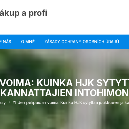
ákup a profi
E NÁS
O MNĚ
ZÁSADY OCHRANY OSOBNÍCH ÚDAJŮ
 VOIMA: KUINKA HJK SYTY
KANNATTAJIEN INTOHIMON
esy
Yhden pelipaidan voima: Kuinka HJK sytyttää joukkueen ja ka