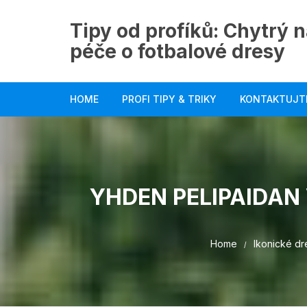
Skip
to
Tipy od profíků: Chytrý n
content
péče o fotbalové dresy
HOME
PROFI TIPY & TRIKY
KONTAKTUJT
YHDEN PELIPAIDAN
Home
Ikonické dr