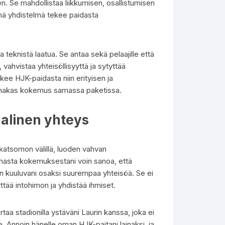
n. Se mahdollistaa liikkumisen, osallistumisen
ämä yhdistelmä tekee paidasta
 teknistä laatua. Se antaa sekä pelaajille että
 vahvistaa yhteisöllisyyttä ja sytyttää
ee HJK-paidasta niin erityisen ja
 voimakas kokemus samassa paketissa.
aalinen yhteys
a katsomon välillä, luoden vahvan
Omasta kokemuksestani voin sanoa, että
nen kuuluvani osaksi suurempaa yhteisöä. Se ei
ttää intohimon ja yhdistää ihmiset.
taa stadionilla ystäväni Laurin kanssa, joka ei
 Annoin hänelle oman HJK-paitani lainaksi, ja