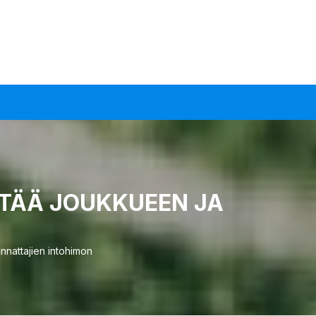
TTÄÄ JOUKKUEEN JA
nnattajien intohimon