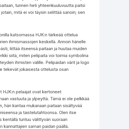
 paitaan, tunnen heti yhteenkuuluvuutta paitsi
ain, mitä ei voi täysin selittää sanoin; sen
dionilla katsomassa HJK:n tärkeää ottelua
uurien ihmismassojen keskellä. Annoin hänelle
sti, liittää itseensä paitaan ja huutaa muiden
kki siitä, miten pelipaita voi toimia symbolina
yden ihmisten välille. Pelipaidan värit ja logo
 ne tekevät jokaisesta ottelusta osan
t HJK:n pelaajat ovat kertoneet
maan vastuuta ja ylpeyttä. Tämä ei ole pelkkää
n, hän kantaa mukanaan paitaan sisältyvää
miseensa ja taistelutahtoonsa. Olen itse
 kentällä tuntuu välittyvän suoraan
n kannattajien saman paidan päällä.