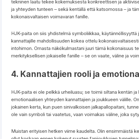
tekninen laatu tekee kokemuksesta konkreettisen ja aktiivise
ja yhteyden tunteen – sekä kentällä että katsomossa – ja t
kokonaisvaltaisen voimavaran fanille.
HJK-paita on siis yhdistelmä symboliikkaa, käytännöllisyyttä ja
kannattajille mahdollisuuden kokea ottelu kokonaisvaltaisesti,
intohimon. Omasta näkökulmastani juuri tämä kokonaisuus tek
merkityksellisen jokaiselle fanille – se on vaate, väline ja
4. Kannattajien rooli ja emotion
HJK-paita ei ole pelkkä urheiluasu; se toimii siltana kentän j
emotionaalisen yhteyden kannattajien ja joukkueen välille. 
jokainen kerta, kun puen sinivalkoisen jalkapallopaitani, tun
ole vain symboli tai vaatetus, vaan voimakas väline, joka syty
Muistan erityisen hetken viime kaudelta. Olin ensimmäistä ker
ollut koskaan ennen kokenut suurten fanijoukkojen tunnelmaa.