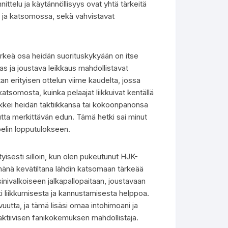
telu ja käytännöllisyys ovat yhtä tärkeitä
ssa ja katsomossa, sekä vahvistavat
ärkeä osa heidän suorituskykyään on itse
as ja joustava leikkaus mahdollistavat
tan erityisen ottelun viime kaudelta, jossa
katsomosta, kuinka pelaajat liikkuivat kentällä
kei heidän taktiikkansa tai kokoonpanonsa
 mutta merkittävän edun. Tämä hetki sai minut
pelin lopputulokseen.
sesti silloin, kun olen pukeutunut HJK-
lmänä kevätiltana lähdin katsomaan tärkeää
sinivalkoiseen jalkapallopaitaan, joustavaan
ki liikkumisesta ja kannustamisesta helppoa.
tta, ja tämä lisäsi omaa intohimoani ja
n aktiivisen fanikokemuksen mahdollistaja.