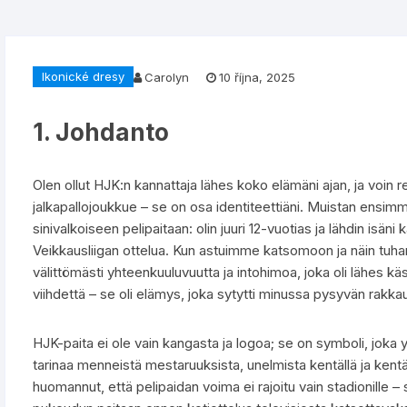
Ikonické dresy
Carolyn
10 října, 2025
1. Johdanto
Olen ollut HJK:n kannattaja lähes koko elämäni ajan, ja voin re
jalkapallojoukkue – se on osa identiteettiäni. Muistan ensi
sinivalkoiseen pelipaitaan: olin juuri 12-vuotias ja lähdin isä
Veikkausliigan ottelua. Kun astuimme katsomoon ja näin tuha
välittömästi yhteenkuuluvuutta ja intohimoa, joka oli lähes kä
viihdettä – se oli elämys, joka sytytti minussa pysyvän rak
HJK-paita ei ole vain kangasta ja logoa; se on symboli, joka y
tarinaa menneistä mestaruuksista, unelmista kentällä ja kentä
huomannut, että pelipaidan voima ei rajoitu vain stadionille 