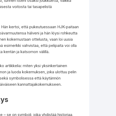
, tunnen itseni osaksi joukkuetta, vaikka
sesta voitosta tai tasapelistä
. Hän kertoi, että pukeutuessaan HJK-paitaan
ävarmuutensa hälveni ja hän löysi rohkeutta
nen kokemustaan ottelusta, vaan loi uusia
simerkki vahvistaa, että pelipaita voi olla
a kentän ja katsomon välillä.
 artikkelia: miten yksi yksinkertainen
imon ja luoda kokemuksen, joka ulottuu pelin
a sekä symbolisessa että käytännön
okapäiväiseen kannattajakokemukseen.
tys
 – se on symboli, joka yhdistää historiaa,