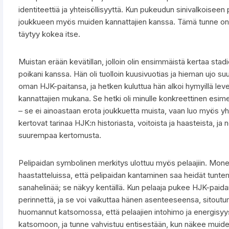
identiteettiä ja yhteisöllisyyttä. Kun pukeudun sinivalkoiseen
joukkueen myös muiden kannattajien kanssa. Tämä tunne on jot
täytyy kokea itse.
Muistan erään kevätillan, jolloin olin ensimmäistä kertaa sta
poikani kanssa. Hän oli tuolloin kuusivuotias ja hieman ujo s
oman HJK-paitansa, ja hetken kuluttua hän alkoi hymyillä leveä
kannattajien mukana. Se hetki oli minulle konkreettinen esimer
– se ei ainoastaan erota joukkuetta muista, vaan luo myös yhte
kertovat tarinaa HJK:n historiasta, voitoista ja haasteista, ja
suurempaa kertomusta.
Pelipaidan symbolinen merkitys ulottuu myös pelaajiin. Mone
haastatteluissa, että pelipaidan kantaminen saa heidät tunte
sanahelinää; se näkyy kentällä. Kun pelaaja pukee HJK-paida
perinnettä, ja se voi vaikuttaa hänen asenteeseensa, sitoutu
huomannut katsomossa, että pelaajien intohimo ja energisyys
katsomoon, ja tunne vahvistuu entisestään, kun näkee muide