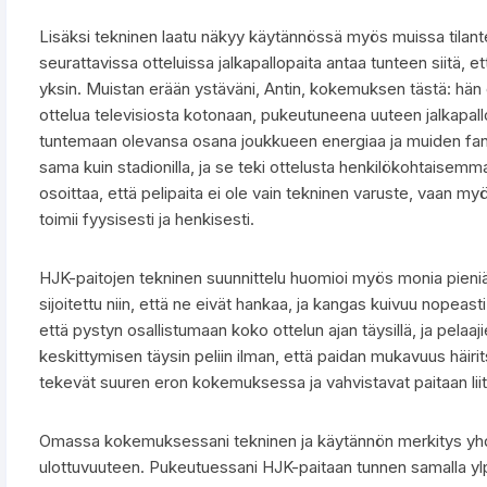
Lisäksi tekninen laatu näkyy käytännössä myös muissa tilante
seurattavissa otteluissa jalkapallopaita antaa tunteen siitä, e
yksin. Muistan erään ystäväni, Antin, kokemuksen tästä: hä
ottelua televisiosta kotonaan, pukeutuneena uuteen jalkapallop
tuntemaan olevansa osana joukkueen energiaa ja muiden fanie
sama kuin stadionilla, ja se teki ottelusta henkilökohtaise
osoittaa, että pelipaita ei ole vain tekninen varuste, vaan my
toimii fyysisesti ja henkisesti.
HJK-paitojen tekninen suunnittelu huomioi myös monia pieniä,
sijoitettu niin, että ne eivät hankaa, ja kangas kuivuu nopeas
että pystyn osallistumaan koko ottelun ajan täysillä, ja pela
keskittymisen täysin peliin ilman, että paidan mukavuus häiri
tekevät suuren eron kokemuksessa ja vahvistavat paitaan liitt
Omassa kokemuksessani tekninen ja käytännön merkitys yh
ulottuvuuteen. Pukeutuessani HJK-paitaan tunnen samalla ylp