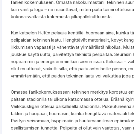
fanien kokemukseen. Omasta näkökulmastani, tekninen suunnit
kuin värit ja logo – ne määrittävät, miten paita toimii ottelu
kokonaisvaltaista kokemusta jalkapallokulttuurista.
Kun katselen HJK:n pelaajia kentällä, huomaan aina, kuinka t
pelipaidan tekninen laatu. Hengittävät materiaalit, kevyt kang
liikkumisen vapaasti ja vähentävät ylimääräistä hikoilua. Muis
joukkue käytti uutta, päivitettyä teknistä pelipaitaa. Seurasin 
nopeammin ja energisemmin kuin aiemmissa otteluissa – vaik
ollut muuttunut, vaikutti siltä, että paita antoi heille pienen,
ymmärtämään, että paidan tekninen laatu voi vaikuttaa jopa 
Omassa fanikokemuksessani tekninen merkitys korostuu erityi
paitaan stadionilla tai ulkona katsomassa ottelua. Eräänä ky
Veikkausliigan ottelua paikallisella stadionilla. Pukeutuneena 
takkiin ja huopaan, huomasin, kuinka hengittävä materiaali te
Pystyin seisomaan, hyppimään ja huutamaan ilman epämukavuu
osallistumisen tunnetta. Pelipaita ei ollut vain vaatetus, vaa