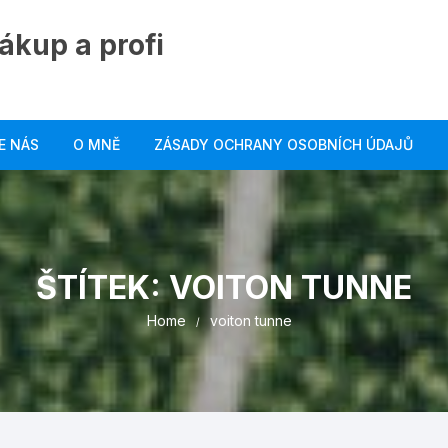
ákup a profi
E NÁS
O MNĚ
ZÁSADY OCHRANY OSOBNÍCH ÚDAJŮ
ŠTÍTEK:
VOITON TUNNE
Home
voiton tunne