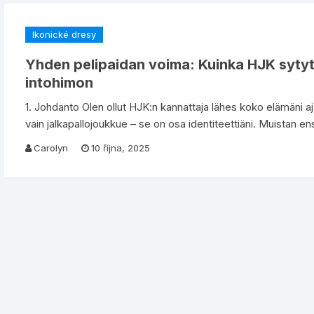
Ikonické dresy
Yhden pelipaidan voima: Kuinka HJK sytyt
intohimon
1. Johdanto Olen ollut HJK:n kannattaja lähes koko elämäni ajan
vain jalkapallojoukkue – se on osa identiteettiäni. Muistan 
Carolyn
10 října, 2025