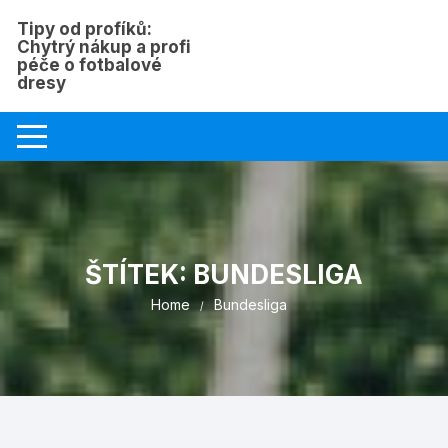
Skip
Tipy od profíků:
to
Chytrý nákup a profi
content
péče o fotbalové
dresy
ŠTÍTEK:
BUNDESLIGA
Home
Bundesliga