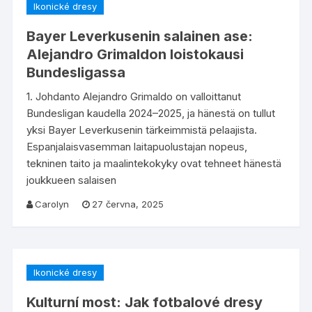
Ikonické dresy
Bayer Leverkusenin salainen ase:
Alejandro Grimaldon loistokausi
Bundesligassa
1. Johdanto Alejandro Grimaldo on valloittanut
Bundesligan kaudella 2024–2025, ja hänestä on tullut
yksi Bayer Leverkusenin tärkeimmistä pelaajista.
Espanjalaisvasemman laitapuolustajan nopeus,
tekninen taito ja maalintekokyky ovat tehneet hänestä
joukkueen salaisen
Carolyn
27 června, 2025
Ikonické dresy
Kulturní most: Jak fotbalové dresy