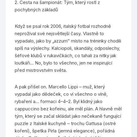
2. Cesta na šampionát: Tým, který rostl z
pochybných základů
Když se psal rok 2006, italský fotbal rozhodně
neprožíval své nejsvětlejší časy. Vlastně to
vypadalo, jako by „azzurri“ místo na tréninky chodili
spíš na výslechy. Kalciopoli, skandály, odposlechy,
šéfové klubů v rukavičkách, co tahali za nitky jak
loutkáři… No, bylo to všechno, jen ne inspirující
před mistrovstvím světa.
A pak přišel on. Marcello Lippi – muž, který
vypadal jako dědeček, co ví všechno o víně,
rybaření a… formaci 4–4–2. Byl klidný jako
cappuccino bez kofeinu, ale měl plán. A hlavně měl
tým, který se začal skládat jako nečekaně fungující
puzzle z Italské kuchyně – trochu Gattusa (ostré
koření), špetka Pirla (jemná elegance), pořádná