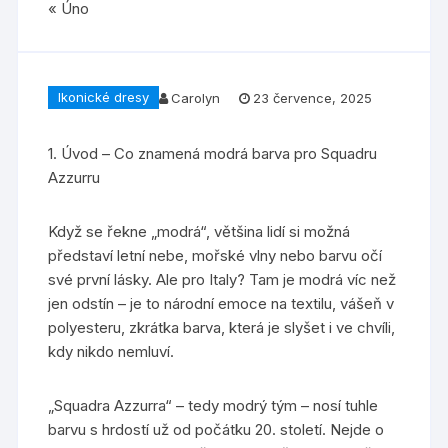
« Úno
Ikonické dresy
Carolyn
23 července, 2025
1. Úvod – Co znamená modrá barva pro Squadru
Azzurru
Když se řekne „modrá“, většina lidí si možná
představí letní nebe, mořské vlny nebo barvu očí
své první lásky. Ale pro Italy? Tam je modrá víc než
jen odstín – je to národní emoce na textilu, vášeň v
polyesteru, zkrátka barva, která je slyšet i ve chvíli,
kdy nikdo nemluví.
„Squadra Azzurra“ – tedy modrý tým – nosí tuhle
barvu s hrdostí už od počátku 20. století. Nejde o