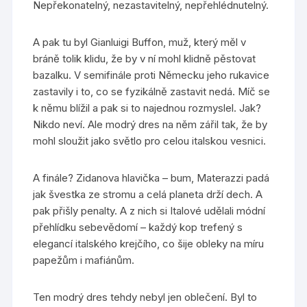
Nepřekonatelný, nezastavitelný, nepřehlédnutelný.
A pak tu byl Gianluigi Buffon, muž, který měl v
bráně tolik klidu, že by v ní mohl klidně pěstovat
bazalku. V semifinále proti Německu jeho rukavice
zastavily i to, co se fyzikálně zastavit nedá. Míč se
k němu blížil a pak si to najednou rozmyslel. Jak?
Nikdo neví. Ale modrý dres na něm zářil tak, že by
mohl sloužit jako světlo pro celou italskou vesnici.
A finále? Zidanova hlavička – bum, Materazzi padá
jak švestka ze stromu a celá planeta drží dech. A
pak přišly penalty. A z nich si Italové udělali módní
přehlídku sebevědomí – každý kop trefený s
elegancí italského krejčího, co šije obleky na míru
papežům i mafiánům.
Ten modrý dres tehdy nebyl jen oblečení. Byl to