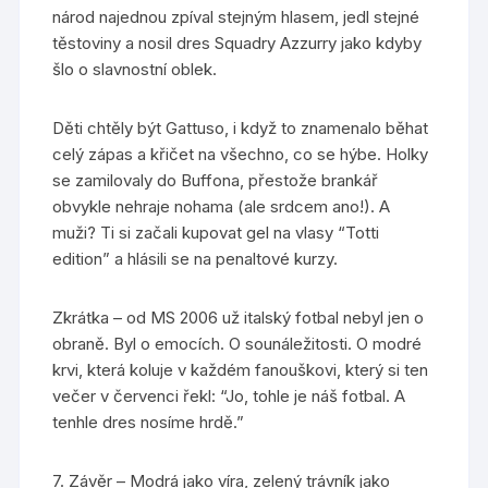
národ najednou zpíval stejným hlasem, jedl stejné
těstoviny a nosil dres Squadry Azzurry jako kdyby
šlo o slavnostní oblek.
Děti chtěly být Gattuso, i když to znamenalo běhat
celý zápas a křičet na všechno, co se hýbe. Holky
se zamilovaly do Buffona, přestože brankář
obvykle nehraje nohama (ale srdcem ano!). A
muži? Ti si začali kupovat gel na vlasy “Totti
edition” a hlásili se na penaltové kurzy.
Zkrátka – od MS 2006 už italský fotbal nebyl jen o
obraně. Byl o emocích. O sounáležitosti. O modré
krvi, která koluje v každém fanouškovi, který si ten
večer v červenci řekl: “Jo, tohle je náš fotbal. A
tenhle dres nosíme hrdě.”
7. Závěr – Modrá jako víra, zelený trávník jako