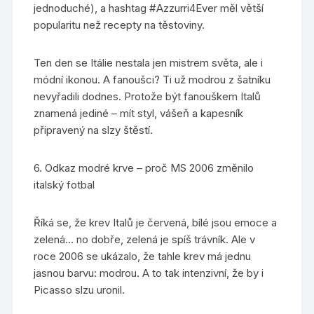
jednoduché), a hashtag #Azzurri4Ever měl větší
popularitu než recepty na těstoviny.
Ten den se Itálie nestala jen mistrem světa, ale i
módní ikonou. A fanoušci? Ti už modrou z šatníku
nevyřadili dodnes. Protože být fanouškem Italů
znamená jediné – mít styl, vášeň a kapesník
připravený na slzy štěstí.
6. Odkaz modré krve – proč MS 2006 změnilo
italský fotbal
Říká se, že krev Italů je červená, bílé jsou emoce a
zelená… no dobře, zelená je spíš trávník. Ale v
roce 2006 se ukázalo, že tahle krev má jednu
jasnou barvu: modrou. A to tak intenzivní, že by i
Picasso slzu uronil.