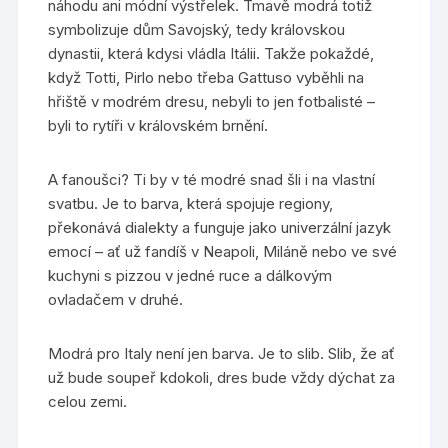
náhodu ani módní výstřelek. Tmavě modrá totiž
symbolizuje dům Savojský, tedy královskou
dynastii, která kdysi vládla Itálii. Takže pokaždé,
když Totti, Pirlo nebo třeba Gattuso vyběhli na
hřiště v modrém dresu, nebyli to jen fotbalisté –
byli to rytíři v královském brnění.
A fanoušci? Ti by v té modré snad šli i na vlastní
svatbu. Je to barva, která spojuje regiony,
překonává dialekty a funguje jako univerzální jazyk
emocí – ať už fandíš v Neapoli, Miláně nebo ve své
kuchyni s pizzou v jedné ruce a dálkovým
ovladačem v druhé.
Modrá pro Italy není jen barva. Je to slib. Slib, že ať
už bude soupeř kdokoli, dres bude vždy dýchat za
celou zemi.