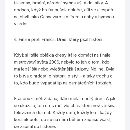
talisman, brnění, národní hymna ušitá do látky. A
dodnes, když ho fanoušek obleče, cítí se alespoň
na chvíli jako Cannavaro s míčem u nohy a hymnou
v srdci.
4. Finále proti Francii: Dres, který psal historii
Když si Itálie oblékla dresy Itálie domácí na finále
mistrovství světa 2006, nebylo to jen o tom, kdo
má lepší šití nebo vyleštěnější štulpny. Ne, ne. Byla
to bitva o hrdost, o historii, o styl – a taky trochu o
to, kdo bude vypadat líp na památečních fotkách.
Francouzi měli Zidana, Itálie měla modrý dres. A jak
se ukázalo, ten dres měl víc charakteru než většina
televizních dramat. Každý steh, každý lem, každý
korálek potu, co se na něm během zápasu vsákl,
se zapsal do historie.