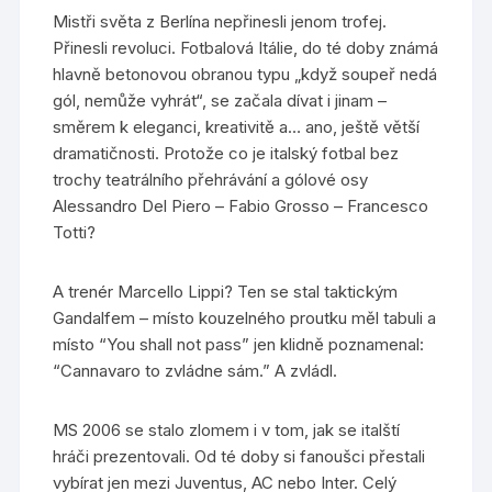
Mistři světa z Berlína nepřinesli jenom trofej.
Přinesli revoluci. Fotbalová Itálie, do té doby známá
hlavně betonovou obranou typu „když soupeř nedá
gól, nemůže vyhrát“, se začala dívat i jinam –
směrem k eleganci, kreativitě a… ano, ještě větší
dramatičnosti. Protože co je italský fotbal bez
trochy teatrálního přehrávání a gólové osy
Alessandro Del Piero – Fabio Grosso – Francesco
Totti?
A trenér Marcello Lippi? Ten se stal taktickým
Gandalfem – místo kouzelného proutku měl tabuli a
místo “You shall not pass” jen klidně poznamenal:
“Cannavaro to zvládne sám.” A zvládl.
MS 2006 se stalo zlomem i v tom, jak se italští
hráči prezentovali. Od té doby si fanoušci přestali
vybírat jen mezi Juventus, AC nebo Inter. Celý