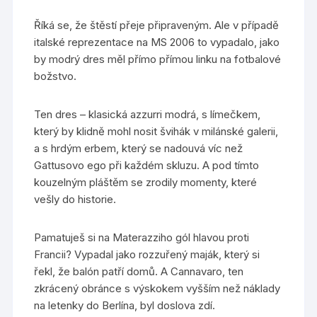
Říká se, že štěstí přeje připraveným. Ale v případě
italské reprezentace na MS 2006 to vypadalo, jako
by modrý dres měl přímo přímou linku na fotbalové
božstvo.
Ten dres – klasická azzurri modrá, s límečkem,
který by klidně mohl nosit švihák v milánské galerii,
a s hrdým erbem, který se nadouvá víc než
Gattusovo ego při každém skluzu. A pod tímto
kouzelným pláštěm se zrodily momenty, které
vešly do historie.
Pamatuješ si na Materazziho gól hlavou proti
Francii? Vypadal jako rozzuřený maják, který si
řekl, že balón patří domů. A Cannavaro, ten
zkrácený obránce s výskokem vyšším než náklady
na letenky do Berlína, byl doslova zdí.