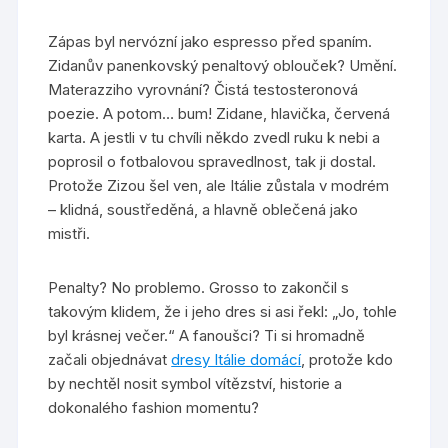
Zápas byl nervózní jako espresso před spaním.
Zidanův panenkovský penaltový oblouček? Umění.
Materazziho vyrovnání? Čistá testosteronová
poezie. A potom… bum! Zidane, hlavička, červená
karta. A jestli v tu chvíli někdo zvedl ruku k nebi a
poprosil o fotbalovou spravedlnost, tak ji dostal.
Protože Zizou šel ven, ale Itálie zůstala v modrém
– klidná, soustředěná, a hlavně oblečená jako
mistři.
Penalty? No problemo. Grosso to zakončil s
takovým klidem, že i jeho dres si asi řekl: „Jo, tohle
byl krásnej večer.“ A fanoušci? Ti si hromadně
začali objednávat
dresy Itálie domácí
, protože kdo
by nechtěl nosit symbol vítězství, historie a
dokonalého fashion momentu?