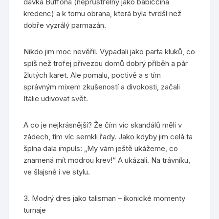
dávka Buffona (neprůstřelný jako babiččina
kredenc) a k tomu obrana, která byla tvrdší než
dobře vyzrálý parmazán.
Nikdo jim moc nevěřil. Vypadali jako parta kluků, co
spíš než trofej přivezou domů dobrý příběh a pár
žlutých karet. Ale pomalu, poctivě a s tím
správným mixem zkušeností a divokosti, začali
Itálie udivovat svět.
A co je nejkrásnější? Že čím víc skandálů měli v
zádech, tím víc semkli řady. Jako kdyby jim celá ta
špína dala impuls: „My vám ještě ukážeme, co
znamená mít modrou krev!“ A ukázali. Na trávníku,
ve šlajsně i ve stylu.
3. Modrý dres jako talisman – ikonické momenty
turnaje