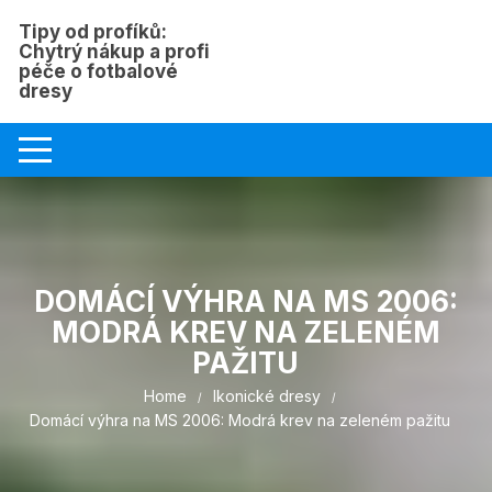
Skip
Tipy od profíků:
to
Chytrý nákup a profi
content
péče o fotbalové
dresy
DOMÁCÍ VÝHRA NA MS 2006:
MODRÁ KREV NA ZELENÉM
PAŽITU
Home
Ikonické dresy
Domácí výhra na MS 2006: Modrá krev na zeleném pažitu