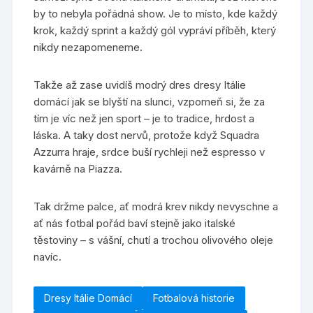
by to nebyla pořádná show. Je to místo, kde každý
krok, každý sprint a každý gól vypráví příběh, který
nikdy nezapomeneme.
Takže až zase uvidíš modrý dres dresy Itálie
domácí jak se blyští na slunci, vzpomeň si, že za
tím je víc než jen sport – je to tradice, hrdost a
láska. A taky dost nervů, protože když Squadra
Azzurra hraje, srdce buší rychleji než espresso v
kavárně na Piazza.
Tak držme palce, ať modrá krev nikdy nevyschne a
ať nás fotbal pořád baví stejně jako italské
těstoviny – s vášní, chutí a trochou olivového oleje
navíc.
Dresy Itálie Domácí
Fotbalová historie