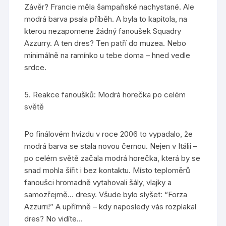
Závěr? Francie měla šampaňské nachystané. Ale
modrá barva psala příběh. A byla to kapitola, na
kterou nezapomene žádný fanoušek Squadry
Azzurry. A ten dres? Ten patří do muzea. Nebo
minimálně na ramínko u tebe doma – hned vedle
srdce.
5. Reakce fanoušků: Modrá horečka po celém
světě
Po finálovém hvizdu v roce 2006 to vypadalo, že
modrá barva se stala novou černou. Nejen v Itálii –
po celém světě začala modrá horečka, která by se
snad mohla šířit i bez kontaktu. Místo teploměrů
fanoušci hromadně vytahovali šály, vlajky a
samozřejmě… dresy. Všude bylo slyšet: “Forza
Azzurri!” A upřímně – kdy naposledy vás rozplakal
dres? No vidíte…