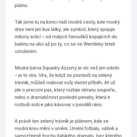
plátno
Tak jsme tu na konci naší modré cesty, kde modrý
dres není jen kus látky, ale symbol, který spojuje
miliony srdcí – od malých fanoušků kopajících do
balónu na ulici až po ty, co se ve Wembley tetelí
vzrušením.
Modrá barva Squadry Azzurry je víc než jen odstín
– je to víra. Víra, že když se postavíš na zelený
trávník, můžeš malovat svůj vlastní příběh. Ať už
jde o precizní pas, který rozbije obranu soupeře,
nebo o dramatičnost poslední penalty, která ti
rozbuší srdce jako kávovar v pondělí ráno.
A právě ten zelený trávník je plátnem, kde se
modrá krev mění v umění. Umění fotbalu, vášně a
samozřejmě trochu italského dramatu, bez kterého