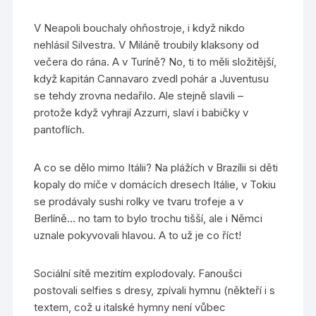
V Neapoli bouchaly ohňostroje, i když nikdo
nehlásil Silvestra. V Miláně troubily klaksony od
večera do rána. A v Turíně? No, ti to měli složitější,
když kapitán Cannavaro zvedl pohár a Juventusu
se tehdy zrovna nedařilo. Ale stejně slavili –
protože když vyhrají Azzurri, slaví i babičky v
pantoflích.
A co se dělo mimo Itálii? Na plážích v Brazílii si děti
kopaly do míče v domácích dresech Itálie, v Tokiu
se prodávaly sushi rolky ve tvaru trofeje a v
Berlíně… no tam to bylo trochu tišší, ale i Němci
uznale pokyvovali hlavou. A to už je co říct!
Sociální sítě mezitím explodovaly. Fanoušci
postovali selfies s dresy, zpívali hymnu (někteří i s
textem, což u italské hymny není vůbec