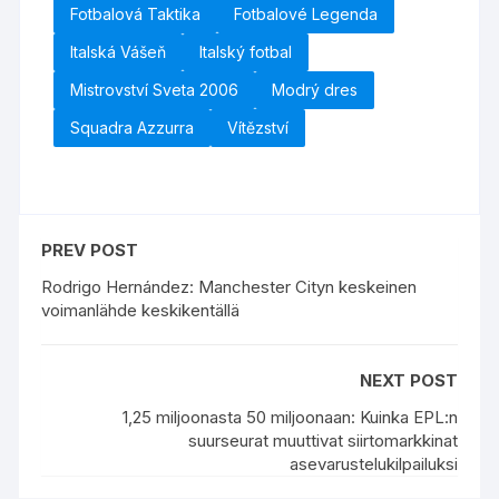
Fotbalová Taktika
Fotbalové Legenda
Italská Vášeň
Italský fotbal
Mistrovství Sveta 2006
Modrý dres
Squadra Azzurra
Vítězství
PREV POST
Rodrigo Hernández: Manchester Cityn keskeinen
voimanlähde keskikentällä
NEXT POST
1,25 miljoonasta 50 miljoonaan: Kuinka EPL:n
suurseurat muuttivat siirtomarkkinat
asevarustelukilpailuksi