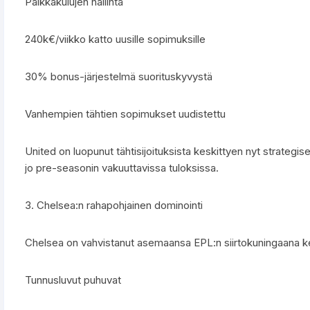
Palkkakulujen hallinta
240k€/viikko katto uusille sopimuksille
30% bonus-järjestelmä suorituskyvystä
Vanhempien tähtien sopimukset uudistettu
United on luopunut tähtisijoituksista keskittyen nyt strat
jo pre-seasonin vakuuttavissa tuloksissa.
3. Chelsea:n rahapohjainen dominointi
Chelsea on vahvistanut asemaansa EPL:n siirtokuningaana ke
Tunnusluvut puhuvat