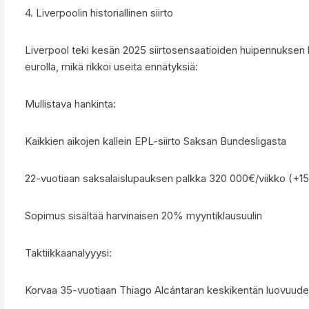
4. Liverpoolin historiallinen siirto
Liverpool teki kesän 2025 siirtosensaatioiden huipennuksen h
eurolla, mikä rikkoi useita ennätyksiä:
Mullistava hankinta:
Kaikkien aikojen kallein EPL-siirto Saksan Bundesligasta
22-vuotiaan saksalaislupauksen palkka 320 000€/viikko (+
Sopimus sisältää harvinaisen 20% myyntiklausuulin
Taktiikkaanalyyysi:
Korvaa 35-vuotiaan Thiago Alcántaran keskikentän luovuud