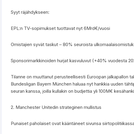
Syyt räjähdykseen:
EPL:n TV-sopimukset tuottavat nyt 6Mrd€/vuosi
Omistajien syvät taskut – 80% seuroista ulkomaalaisomistu
Sponsorimarkkinoiden hurjat kasvuluvut (+40% vuodesta 20
Tilanne on muuttanut perusteellisesti Euroopan jalkapallon ta
Bundesligan Bayern München haluaa nyt hankkia uuden tähtipe
seuran kanssa, joilla kullakin on budjettia yli 100M€ kesähanki
2. Manchester Unitedin strateginen mullistus
Punaiset paholaiset ovat kääntäneet sivunsa siirtopolitiikassa