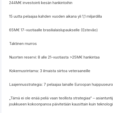
244M€ investointi kesän hankintoihin
15 uutta pelaajaa kahden vuoden aikana yli 1,1 miljardilla
65M€ 17-vuotiaalle brasilialaislupaukselle (Estevão)
Taktinen murros
Nuorten reservi: 8 alle 21-vuotiasta >25M€ hankintaa
Kokemusrintama: 3 ilmaista siirtoa veteraaneille
Laajennusstrategia: 7 pelaajaa lainalle Euroopan huippuseuro
„Tämä ei ole enää peliä vaan teollista strategiaa“ – asiantunti
joukkueen kokoonpanoa päivitetään kausittain kuin teknologia