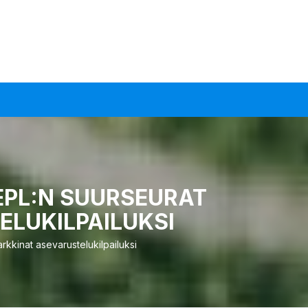
EPL:N SUURSEURAT
ELUKILPAILUKSI
arkkinat asevarustelukilpailuksi