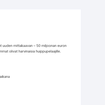
nut uuden mittakaavan – 50 miljoonan euron
ummat olivat harvinaisia huippupelaajille.
aikana