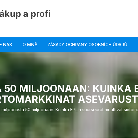
ákup a profi
E NÁS
O MNĚ
ZÁSADY OCHRANY OSOBNÍCH ÚDAJŮ
A 50 MILJOONAAN: KUINKA 
RTOMARKKINAT ASEVARUST
5 miljoonasta 50 miljoonaan: Kuinka EPL:n suurseurat muuttivat siirtom