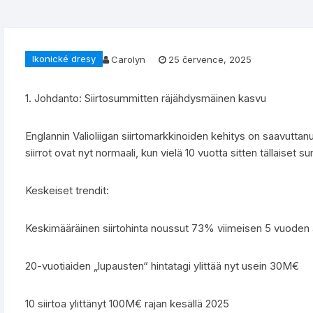
Ikonické dresy
Carolyn
25 července, 2025
1. Johdanto: Siirtosummitten räjähdysmäinen kasvu
Englannin Valioliigan siirtomarkkinoiden kehitys on saavutta
siirrot ovat nyt normaali, kun vielä 10 vuotta sitten tällaiset s
Keskeiset trendit:
Keskimääräinen siirtohinta noussut 73% viimeisen 5 vuoden 
20-vuotiaiden „lupausten“ hintatagi ylittää nyt usein 30M€
10 siirtoa ylittänyt 100M€ rajan kesällä 2025