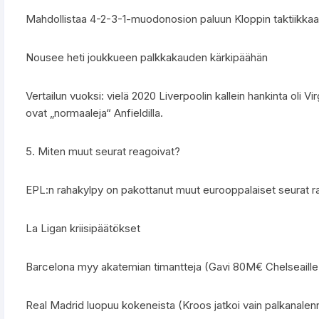
Mahdollistaa 4-2-3-1-muodonosion paluun Kloppin taktiikka
Nousee heti joukkueen palkkakauden kärkipäähän
Vertailun vuoksi: vielä 2020 Liverpoolin kallein hankinta oli Vir
ovat „normaaleja“ Anfieldilla.
5. Miten muut seurat reagoivat?
EPL:n rahakylpy on pakottanut muut eurooppalaiset seurat rad
La Ligan kriisipäätökset
Barcelona myy akatemian timantteja (Gavi 80M€ Chelseaille
Real Madrid luopuu kokeneista (Kroos jatkoi vain palkanalen