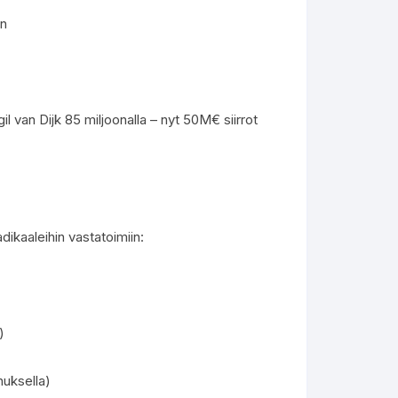
an
gil van Dijk 85 miljoonalla – nyt 50M€ siirrot
ikaaleihin vastatoimiin:
)
nuksella)