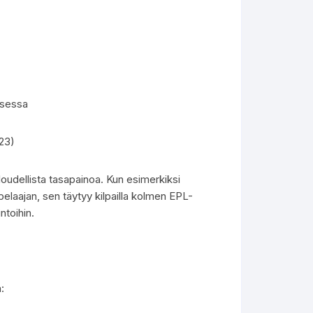
ksessa
23)
loudellista tasapainoa. Kun esimerkiksi
laajan, sen täytyy kilpailla kolmen EPL-
ntoihin.
: