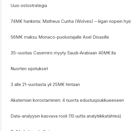
Uusi ostostrategia
74M€ hankinta: Matheus Cunha (Wolves) – liigan nopein hyö
56M€ maksu Monaco-puolustajalle Axel Disasille
35-vuotias Casemiro myyty Saudi-Arabiaan 40M€:lla
Nuorten sijoitukset
3 alle 21-vuotiasta yli 25M€ hintaan
Akatemian korostaminen: 4 nuorta edustusjoukkueeseen
Data-analyysin kasvava rooli (10 uutta analytiikkatähteä)