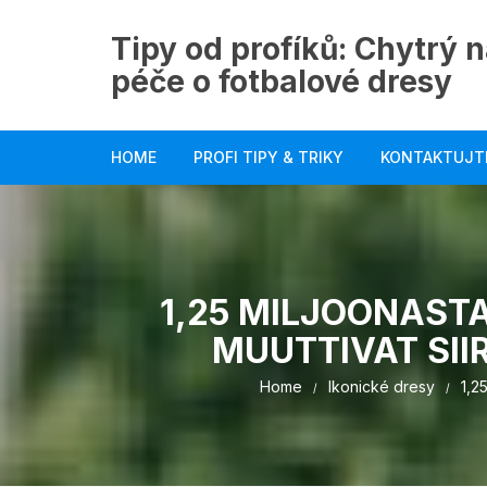
Skip
to
Tipy od profíků: Chytrý n
content
péče o fotbalové dresy
HOME
PROFI TIPY & TRIKY
KONTAKTUJT
1,25 MILJOONAST
MUUTTIVAT SII
Home
Ikonické dresy
1,2