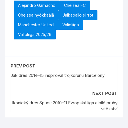
Alejandro Garnacho
Chelsea FC
Chelsea hyökkääjä
Jalkapallo siirrot
Manchester United
Valioliiga
Valioliiga 2025/26
PREV POST
Jak dres 2014–15 inspiroval trojkorunu Barcelony
NEXT POST
Ikonický dres Spurs: 2010–11 Evropská liga a bílé pruhy
vítězství