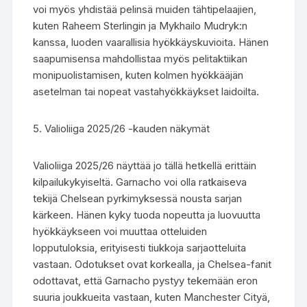
voi myös yhdistää pelinsä muiden tähtipelaajien,
kuten Raheem Sterlingin ja Mykhailo Mudryk:n
kanssa, luoden vaarallisia hyökkäyskuvioita. Hänen
saapumisensa mahdollistaa myös pelitaktiikan
monipuolistamisen, kuten kolmen hyökkääjän
asetelman tai nopeat vastahyökkäykset laidoilta.
5. Valioliiga 2025/26 -kauden näkymät
Valioliiga 2025/26 näyttää jo tällä hetkellä erittäin
kilpailukykyiseltä. Garnacho voi olla ratkaiseva
tekijä Chelsean pyrkimyksessä nousta sarjan
kärkeen. Hänen kyky tuoda nopeutta ja luovuutta
hyökkäykseen voi muuttaa otteluiden
lopputuloksia, erityisesti tiukkoja sarjaotteluita
vastaan. Odotukset ovat korkealla, ja Chelsea-fanit
odottavat, että Garnacho pystyy tekemään eron
suuria joukkueita vastaan, kuten Manchester Cityä,