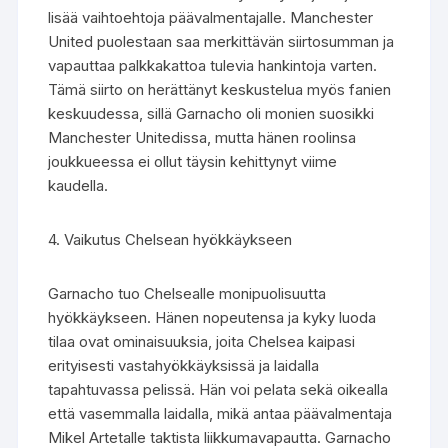
lisää vaihtoehtoja päävalmentajalle. Manchester
United puolestaan saa merkittävän siirtosumman ja
vapauttaa palkkakattoa tulevia hankintoja varten.
Tämä siirto on herättänyt keskustelua myös fanien
keskuudessa, sillä Garnacho oli monien suosikki
Manchester Unitedissa, mutta hänen roolinsa
joukkueessa ei ollut täysin kehittynyt viime
kaudella.
4. Vaikutus Chelsean hyökkäykseen
Garnacho tuo Chelsealle monipuolisuutta
hyökkäykseen. Hänen nopeutensa ja kyky luoda
tilaa ovat ominaisuuksia, joita Chelsea kaipasi
erityisesti vastahyökkäyksissä ja laidalla
tapahtuvassa pelissä. Hän voi pelata sekä oikealla
että vasemmalla laidalla, mikä antaa päävalmentaja
Mikel Artetalle taktista liikkumavapautta. Garnacho