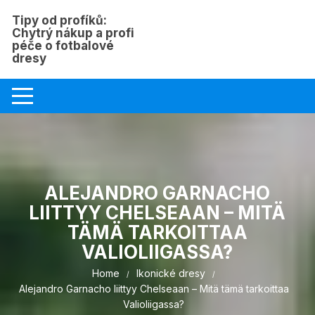
Skip
Tipy od profíků:
to
Chytrý nákup a profi
content
péče o fotbalové
dresy
ALEJANDRO GARNACHO
LIITTYY CHELSEAAN – MITÄ
TÄMÄ TARKOITTAA
VALIOLIIGASSA?
Home
Ikonické dresy
Alejandro Garnacho liittyy Chelseaan – Mitä tämä tarkoittaa
Valioliigassa?