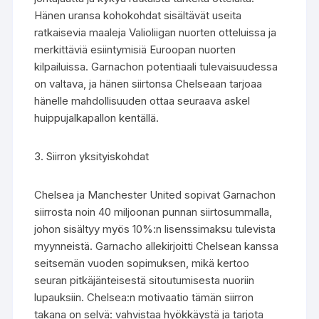
Hänen uransa kohokohdat sisältävät useita
ratkaisevia maaleja Valioliigan nuorten otteluissa ja
merkittäviä esiintymisiä Euroopan nuorten
kilpailuissa. Garnachon potentiaali tulevaisuudessa
on valtava, ja hänen siirtonsa Chelseaan tarjoaa
hänelle mahdollisuuden ottaa seuraava askel
huippujalkapallon kentällä.
3. Siirron yksityiskohdat
Chelsea ja Manchester United sopivat Garnachon
siirrosta noin 40 miljoonan punnan siirtosummalla,
johon sisältyy myös 10%:n lisenssimaksu tulevista
myynneistä. Garnacho allekirjoitti Chelsean kanssa
seitsemän vuoden sopimuksen, mikä kertoo
seuran pitkäjänteisestä sitoutumisesta nuoriin
lupauksiin. Chelsea:n motivaatio tämän siirron
takana on selvä: vahvistaa hyökkäystä ja tarjota