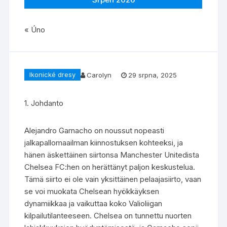
« Úno
Ikonické dresy
Carolyn
29 srpna, 2025
1. Johdanto
Alejandro Garnacho on noussut nopeasti
jalkapallomaailman kiinnostuksen kohteeksi, ja
hänen äskettäinen siirtonsa Manchester Unitedista
Chelsea FC:hen on herättänyt paljon keskustelua.
Tämä siirto ei ole vain yksittäinen pelaajasiirto, vaan
se voi muokata Chelsean hyökkäyksen
dynamiikkaa ja vaikuttaa koko Valioliigan
kilpailutilanteeseen. Chelsea on tunnettu nuorten