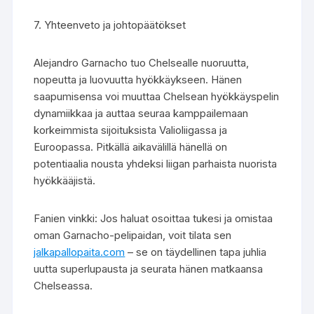
7. Yhteenveto ja johtopäätökset
Alejandro Garnacho tuo Chelsealle nuoruutta,
nopeutta ja luovuutta hyökkäykseen. Hänen
saapumisensa voi muuttaa Chelsean hyökkäyspelin
dynamiikkaa ja auttaa seuraa kamppailemaan
korkeimmista sijoituksista Valioliigassa ja
Euroopassa. Pitkällä aikavälillä hänellä on
potentiaalia nousta yhdeksi liigan parhaista nuorista
hyökkääjistä.
Fanien vinkki: Jos haluat osoittaa tukesi ja omistaa
oman Garnacho-pelipaidan, voit tilata sen
jalkapallopaita.com
– se on täydellinen tapa juhlia
uutta superlupausta ja seurata hänen matkaansa
Chelseassa.