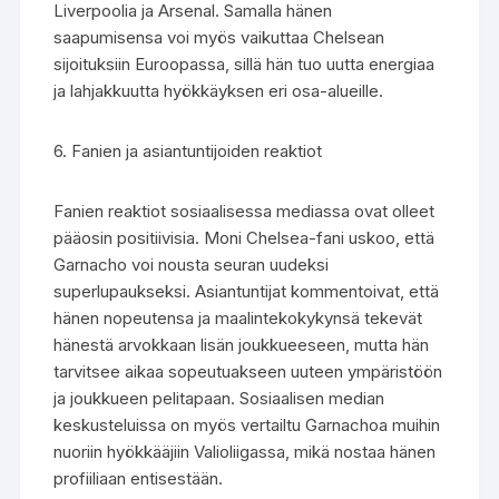
Liverpoolia ja Arsenal. Samalla hänen
saapumisensa voi myös vaikuttaa Chelsean
sijoituksiin Euroopassa, sillä hän tuo uutta energiaa
ja lahjakkuutta hyökkäyksen eri osa-alueille.
6. Fanien ja asiantuntijoiden reaktiot
Fanien reaktiot sosiaalisessa mediassa ovat olleet
pääosin positiivisia. Moni Chelsea-fani uskoo, että
Garnacho voi nousta seuran uudeksi
superlupaukseksi. Asiantuntijat kommentoivat, että
hänen nopeutensa ja maalintekokykynsä tekevät
hänestä arvokkaan lisän joukkueeseen, mutta hän
tarvitsee aikaa sopeutuakseen uuteen ympäristöön
ja joukkueen pelitapaan. Sosiaalisen median
keskusteluissa on myös vertailtu Garnachoa muihin
nuoriin hyökkääjiin Valioliigassa, mikä nostaa hänen
profiiliaan entisestään.