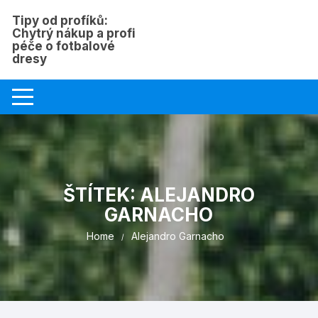
Skip
Tipy od profíků:
to
Chytrý nákup a profi
content
péče o fotbalové
dresy
ŠTÍTEK:
ALEJANDRO
GARNACHO
Home
Alejandro Garnacho