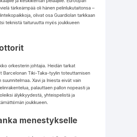
kääjille ja keskikentän pelaajille. Euroopan
vielä tärkeämpää oli hänen pelinlukutaitonsa –
alintekopaikkoja, olivat osa Guardiolan tarkkaan
itsi teknistä taituruutta myös joukkueen
ottorit
ikko orkesterin johtajia. Heidän tarkat
vat Barcelonan Tiki-Taka-tyylin toteuttamisen
n suunnitelmaa. Xavi ja Iniesta eivät vain
linrakentelua, palauttaen pallon nopeasti ja
leiksi älykkyydestä, yhteispelistä ja
yttämättömän joukkueen.
äranka menestykselle