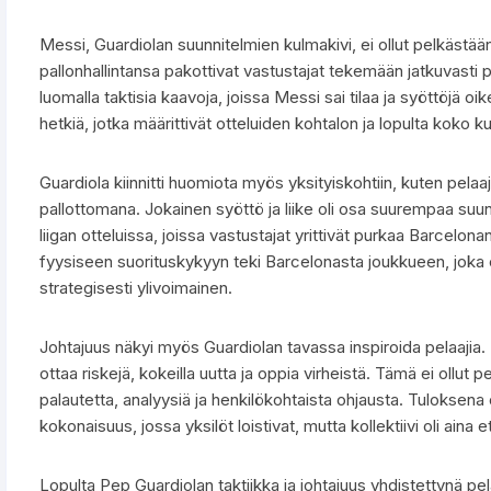
Messi, Guardiolan suunnitelmien kulmakivi, ei ollut pelkästään
pallonhallintansa pakottivat vastustajat tekemään jatkuvasti 
luomalla taktisia kaavoja, joissa Messi sai tilaa ja syöttöjä o
hetkiä, jotka määrittivät otteluiden kohtalon ja lopulta kok
Guardiola kiinnitti huomiota myös yksityiskohtiin, kuten pelaaj
pallottomana. Jokainen syöttö ja liike oli osa suurempaa suun
liigan otteluissa, joissa vastustajat yrittivät purkaa Barcelon
fyysiseen suorituskykyyn teki Barcelonasta joukkueen, joka ei
strategisesti ylivoimainen.
Johtajuus näkyi myös Guardiolan tavassa inspiroida pelaajia. Hä
ottaa riskejä, kokeilla uutta ja oppia virheistä. Tämä ei ollut
palautetta, analyysiä ja henkilökohtaista ohjausta. Tuloksena 
kokonaisuus, jossa yksilöt loistivat, mutta kollektiivi oli aina et
Lopulta Pep Guardiolan taktiikka ja johtajuus yhdistettynä pel