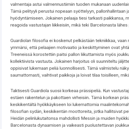
valmentaja astui valmennustiimiin tuoden mukanaan uudenlai
Tämä pelityyli perustui nopeaan syöttelyyn, pallonhallintaan 
hyödyntämiseen. Jokainen pelaaja tiesi tarkasti paikkansa, mu
reagoida vastustajan liikkeisiin, mikä teki Barcelonasta läh
Guardiolan filosofia ei koskenut pelkästään tekniikkaa, vaa
ymmärsi, että pelaajien motivaatio ja keskittyminen ovat yhtä
Treeneissä korostettiin paitsi pallon liikuttamista myös jo
kollektiivista vastuuta. Jokainen harjoitus oli suunniteltu jäljitt
oppisivat lukemaan peliä luonnollisesti. Tämä valmistelu näkyi s
saumattomasti, vaihtivat paikkoja ja loivat tilaa toisilleen, mi
Taktisesti Guardiola suosii korkeaa prässipeliä. Kun vastustaj
estäen rakentelun ja pakottaen virheisiin. Tämä korkean präs
keskikentältä hyökkäykseen loi lukemattomia maalintekomahdol
filosofian sydän, keskikentän moottoreita, jotka hallitsivat pe
Heidän pelinlukutaitonsa mahdollisti Messin ja muiden hyökkä
Barcelonasta dynaamisen ja vaikeasti puolustettavan joukku