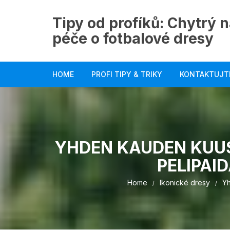
Skip
to
Tipy od profíků: Chytrý n
content
péče o fotbalové dresy
HOME
PROFI TIPY & TRIKY
KONTAKTUJT
YHDEN KAUDEN KUU
PELIPAI
Home
Ikonické dresy
Yh