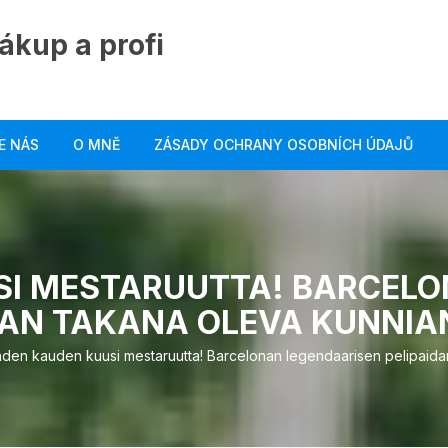
ákup a profi
E NÁS
O MNĚ
ZÁSADY OCHRANY OSOBNÍCH ÚDAJŮ
SI MESTARUUTTA! BARCELO
DAN TAKANA OLEVA KUNNIA
den kauden kuusi mestaruutta! Barcelonan legendaarisen pelipaidan