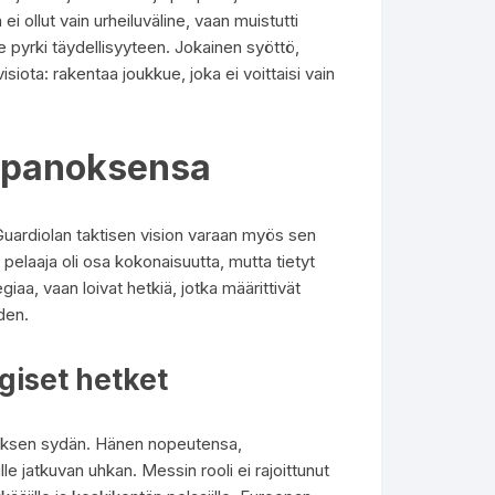
ollut vain urheiluväline, vaan muistutti
ue pyrki täydellisyyteen. Jokainen syöttö,
isiota: rakentaa joukkue, joka ei voittaisi vain
n panoksensa
ardiolan taktisen vision varaan myös sen
pelaaja oli osa kokonaisuutta, mutta tietyt
iaa, vaan loivat hetkiä, jotka määrittivät
den.
giset hetket
äyksen sydän. Hänen nopeutensa,
lle jatkuvan uhkan. Messin rooli ei rajoittunut