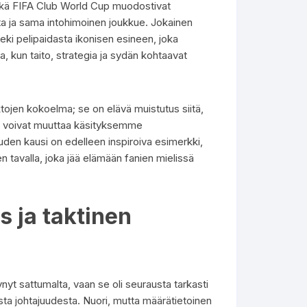
sekä FIFA Club World Cup muodostivat
ta ja sama intohimoinen joukkue. Jokainen
ki pelipaidasta ikonisen esineen, joka
a, kun taito, strategia ja sydän kohtaavat
ktojen kokoelma; se on elävä muistutus siitä,
ita voivat muuttaa käsityksemme
den kausi on edelleen inspiroiva esimerkki,
n tavalla, joka jää elämään fanien mielissä
s ja taktinen
 sattumalta, vaan se oli seurausta tarkasti
sta johtajuudesta. Nuori, mutta määrätietoinen