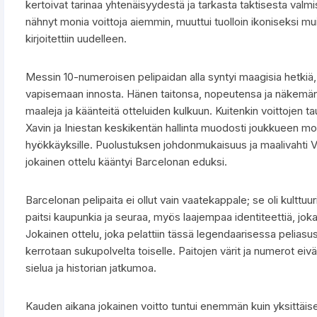
kertoivat tarinaa yhtenäisyydestä ja tarkasta taktisesta valmi
nähnyt monia voittoja aiemmin, muuttui tuolloin ikoniseksi muis
kirjoitettiin uudelleen.
Messin 10-numeroisen pelipaidan alla syntyi maagisia hetkiä, 
vapisemaan innosta. Hänen taitonsa, nopeutensa ja näkemänsä
maaleja ja käänteitä otteluiden kulkuun. Kuitenkin voittojen ta
Xavin ja Iniestan keskikentän hallinta muodosti joukkueen mootto
hyökkäyksille. Puolustuksen johdonmukaisuus ja maalivahti Vi
jokainen ottelu kääntyi Barcelonan eduksi.
Barcelonan pelipaita ei ollut vain vaatekappale; se oli kulttuu
paitsi kaupunkia ja seuraa, myös laajempaa identiteettiä, joka 
Jokainen ottelu, joka pelattiin tässä legendaarisessa peliasuss
kerrotaan sukupolvelta toiselle. Paitojen värit ja numerot eiv
sielua ja historian jatkumoa.
Kauden aikana jokainen voitto tuntui enemmän kuin yksittäis