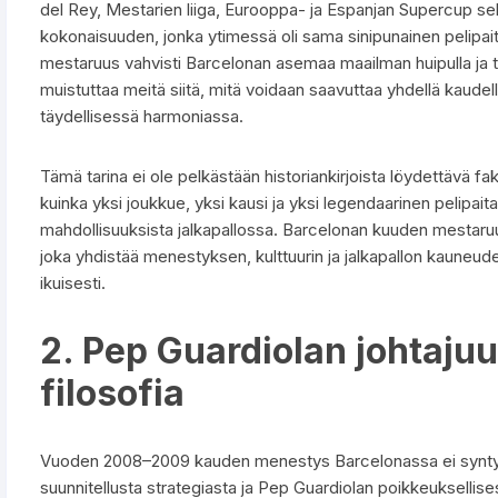
del Rey, Mestarien liiga, Eurooppa- ja Espanjan Supercup 
kokonaisuuden, jonka ytimessä oli sama sinipunainen pelipai
mestaruus vahvisti Barcelonan asemaa maailman huipulla ja te
muistuttaa meitä siitä, mitä voidaan saavuttaa yhdellä kaudell
täydellisessä harmoniassa.
Tämä tarina ei ole pelkästään historiankirjoista löydettävä fa
kuinka yksi joukkue, yksi kausi ja yksi legendaarinen pelipa
mahdollisuuksista jalkapallossa. Barcelonan kuuden mestaruu
joka yhdistää menestyksen, kulttuurin ja jalkapallon kauneude
ikuisesti.
2. Pep Guardiolan johtajuu
filosofia
Vuoden 2008–2009 kauden menestys Barcelonassa ei syntynyt
suunnitellusta strategiasta ja Pep Guardiolan poikkeuksellise