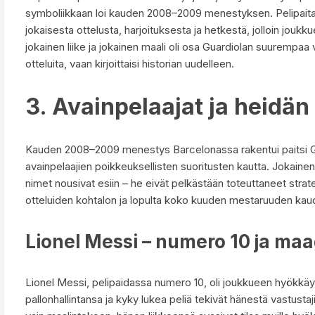
symboliikkaan loi kauden 2008–2009 menestyksen. Pelipaita ei 
jokaisesta ottelusta, harjoituksesta ja hetkestä, jolloin joukk
jokainen liike ja jokainen maali oli osa Guardiolan suurempaa v
otteluita, vaan kirjoittaisi historian uudelleen.
3. Avainpelaajat ja heidä
Kauden 2008–2009 menestys Barcelonassa rakentui paitsi Gu
avainpelaajien poikkeuksellisten suoritusten kautta. Jokainen 
nimet nousivat esiin – he eivät pelkästään toteuttaneet strateg
otteluiden kohtalon ja lopulta koko kuuden mestaruuden kau
Lionel Messi – numero 10 ja maa
Lionel Messi, pelipaidassa numero 10, oli joukkueen hyökk
pallonhallintansa ja kyky lukea peliä tekivät hänestä vastustaji