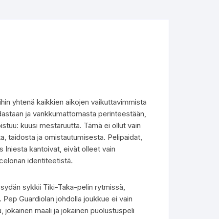
oihin yhtenä kaikkien aikojen vaikuttavimmista
idastaan ja vankkumattomasta perinteestään,
istuu: kuusi mestaruutta. Tämä ei ollut vain
a, taidosta ja omistautumisesta. Pelipaidat,
 Iniesta kantoivat, eivät olleet vain
rcelonan identiteetistä.
sydän sykkii Tiki-Taka-pelin rytmissä,
i. Pep Guardiolan johdolla joukkue ei vain
u, jokainen maali ja jokainen puolustuspeli