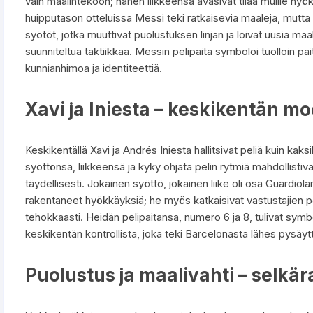
vain maalintekoon; hänen liikkeensä avasivat tilaa muille hyök
huipputason otteluissa Messi teki ratkaisevia maaleja, mutta 
syötöt, jotka muuttivat puolustuksen linjan ja loivat uusia ma
suunniteltua taktiikkaa. Messin pelipaita symboloi tuolloin pa
kunnianhimoa ja identiteettiä.
Xavi ja Iniesta – keskikentän mo
Keskikentällä Xavi ja Andrés Iniesta hallitsivat peliä kuin kaks
syöttönsä, liikkeensä ja kyky ohjata pelin rytmiä mahdollisti
täydellisesti. Jokainen syöttö, jokainen liike oli osa Guardiola
rakentaneet hyökkäyksiä; he myös katkaisivat vastustajien pe
tehokkaasti. Heidän pelipaitansa, numero 6 ja 8, tulivat symbo
keskikentän kontrollista, joka teki Barcelonasta lähes pysä
Puolustus ja maalivahti – selk