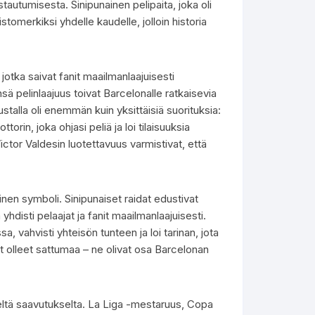
stautumisesta. Sinipunainen pelipaita, joka oli
tomerkiksi yhdelle kaudelle, jolloin historia
jotka saivat fanit maailmanlaajuisesti
 pelinlaajuus toivat Barcelonalle ratkaisevia
ustalla oli enemmän kuin yksittäisiä suorituksia:
rin, joka ohjasi peliä ja loi tilaisuuksia
ctor Valdesin luotettavuus varmistivat, että
rinen symboli. Sinipunaiset raidat edustivat
yhdisti pelaajat ja fanit maailmanlaajuisesti.
a, vahvisti yhteisön tunteen ja loi tarinan, jota
ät olleet sattumaa – ne olivat osa Barcelonan
eltä saavutukselta. La Liga -mestaruus, Copa