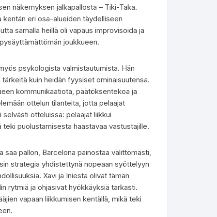
sen näkemyksen jalkapallosta – Tiki-Taka.
ja kentän eri osa-alueiden täydelliseen
tta samalla heillä oli vapaus improvisoida ja
es pysäyttämättömän joukkueen.
n myös psykologista valmistautumista. Hän
 tärkeitä kuin heidän fyysiset ominaisuutensa.
ukkueen kommunikaatiota, päätöksentekoa ja
elemään ottelun tilanteita, jotta pelaajat
elvästi otteluissa: pelaajat liikkui
kä teki puolustamisesta haastavaa vastustajille.
a saa pallon, Barcelona painostaa välittömästi,
sin strategia yhdistettynä nopeaan syöttelyyn
lisuuksia. Xavi ja Iniesta olivat tämän
lin rytmiä ja ohjasivat hyökkäyksiä tarkasti.
äjien vapaan liikkumisen kentällä, mikä teki
een.