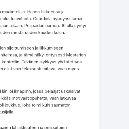
 maalintekijä. Hänen liikkeensä ja
puolustusvirheitä. Guardiola hyödynsi tämän
ikeaan aikaan. Pelipaidan numero 10 alla syntyi
o kuuden mestaruuden kauden kulun.
ien sijoittumiseen ja liikkumiseen
nitelmaa, ja tämä näkyi erityisesti Mestarien
an kontrollin. Taktinen älykkyys yhdistettynä
 ollut vain teknisesti taitava, vaan myös
n loi ilmapiirin, jossa pelaajat uskalsivat
 pelkkää motivaatiopuhetta, vaan jatkuvaa
oli joukkue, joka toimi kuin saumaton
usijalla.
aajien lahjakkuuteen ja pelipaitojen