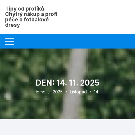
Skip
Tipy od profíků:
to
Chytrý nákup a profi
content
péče o fotbalové
dresy
DEN:
14. 11. 2025
Home
2025
Listopad
14