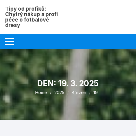
Skip
Tipy od profíků:
to
Chytrý nákup a profi
content
péče o fotbalové
dresy
DEN:
19. 3. 2025
Home
2025
Březen
19