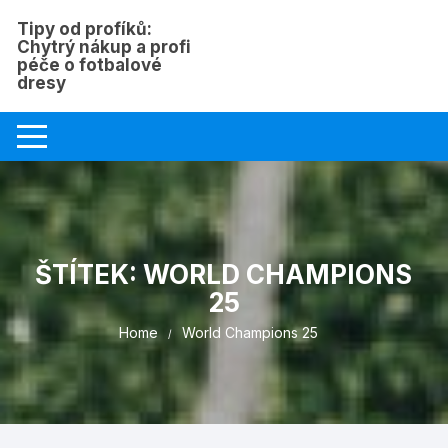
Skip
Tipy od profíků:
to
Chytrý nákup a profi
content
péče o fotbalové
dresy
ŠTÍTEK:
WORLD CHAMPIONS
25
Home
World Champions 25