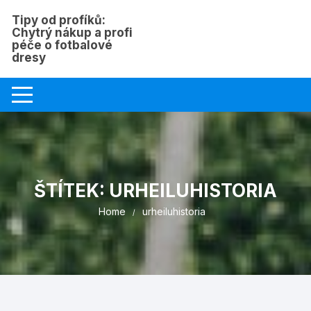
Skip
Tipy od profíků:
to
Chytrý nákup a profi
content
péče o fotbalové
dresy
ŠTÍTEK:
URHEILUHISTORIA
Home
urheiluhistoria