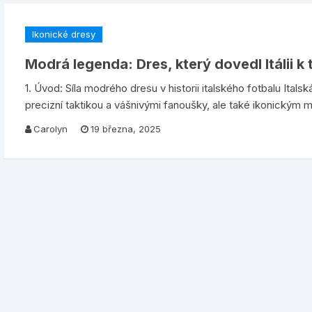
Ikonické dresy
Modrá legenda: Dres, který dovedl Itálii k
1. Úvod: Síla modrého dresu v historii italského fotbalu Ita
precizní taktikou a vášnivými fanoušky, ale také ikonický
Carolyn
19 března, 2025