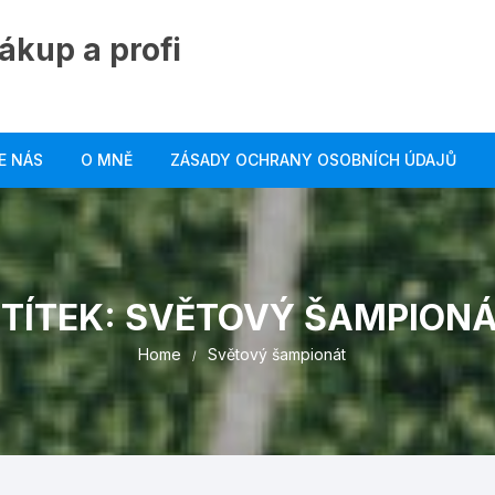
ákup a profi
E NÁS
O MNĚ
ZÁSADY OCHRANY OSOBNÍCH ÚDAJŮ
TÍTEK:
SVĚTOVÝ ŠAMPIONÁ
Home
Světový šampionát