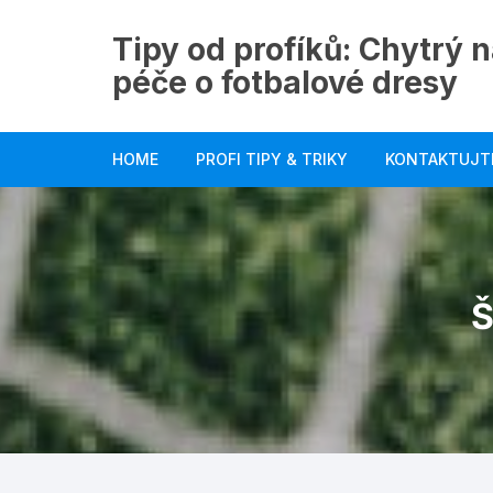
Skip
to
Tipy od profíků: Chytrý n
content
péče o fotbalové dresy
HOME
PROFI TIPY & TRIKY
KONTAKTUJT
Š