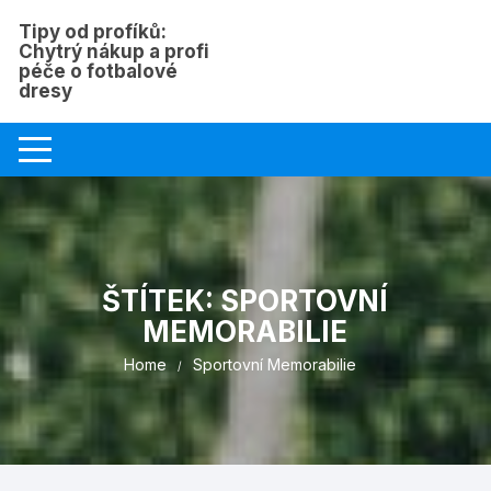
Skip
Tipy od profíků:
to
Chytrý nákup a profi
content
péče o fotbalové
dresy
ŠTÍTEK:
SPORTOVNÍ
MEMORABILIE
Home
Sportovní Memorabilie