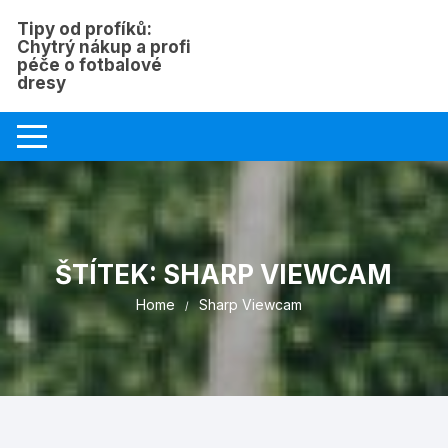
Skip
Tipy od profíků:
to
Chytrý nákup a profi
content
péče o fotbalové
dresy
ŠTÍTEK:
SHARP VIEWCAM
Home
Sharp Viewcam