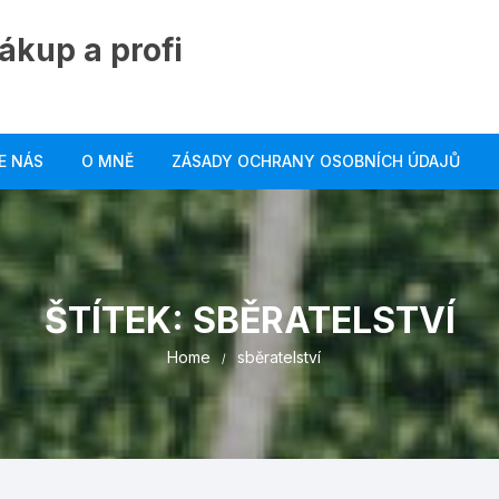
ákup a profi
E NÁS
O MNĚ
ZÁSADY OCHRANY OSOBNÍCH ÚDAJŮ
ŠTÍTEK:
SBĚRATELSTVÍ
Home
sběratelství