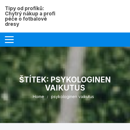
Skip
Tipy od profíků:
to
Chytrý nákup a profi
content
péče o fotbalové
dresy
ŠTÍTEK:
PSYKOLOGINEN
VAIKUTUS
Home
psykologinen vaikutus