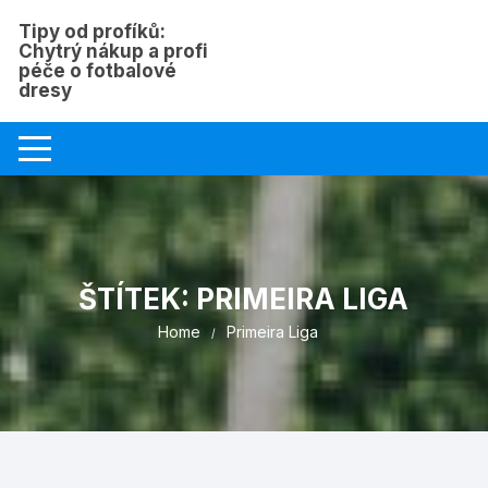
Skip
Tipy od profíků:
to
Chytrý nákup a profi
content
péče o fotbalové
dresy
ŠTÍTEK:
PRIMEIRA LIGA
Home
Primeira Liga