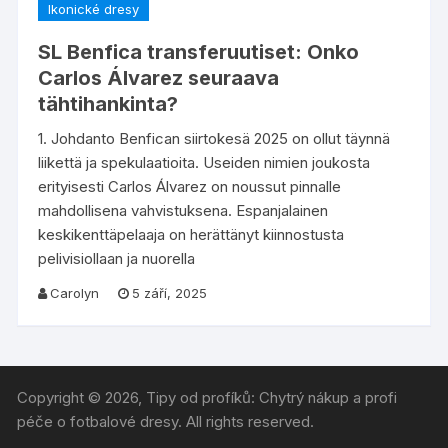
Ikonické dresy
SL Benfica transferuutiset: Onko
Carlos Álvarez seuraava
tähtihankinta?
1. Johdanto Benfican siirtokesä 2025 on ollut täynnä
liikettä ja spekulaatioita. Useiden nimien joukosta
erityisesti Carlos Álvarez on noussut pinnalle
mahdollisena vahvistuksena. Espanjalainen
keskikenttäpelaaja on herättänyt kiinnostusta
pelivisiollaan ja nuorella
Carolyn
5 září, 2025
Copyright © 2026, Tipy od profíků: Chytrý nákup a profi
péče o fotbalové dresy. All rights reserved.