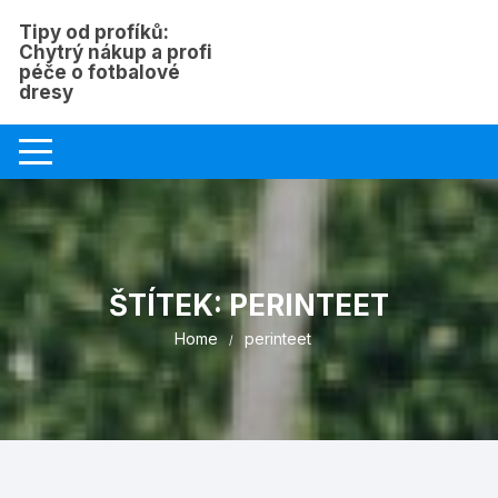
Skip
Tipy od profíků:
to
Chytrý nákup a profi
content
péče o fotbalové
dresy
ŠTÍTEK:
PERINTEET
Home
perinteet