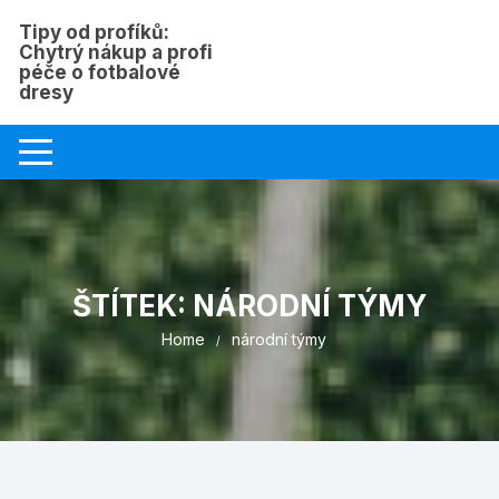
Skip
Tipy od profíků:
to
Chytrý nákup a profi
content
péče o fotbalové
dresy
ŠTÍTEK:
NÁRODNÍ TÝMY
Home
národní týmy