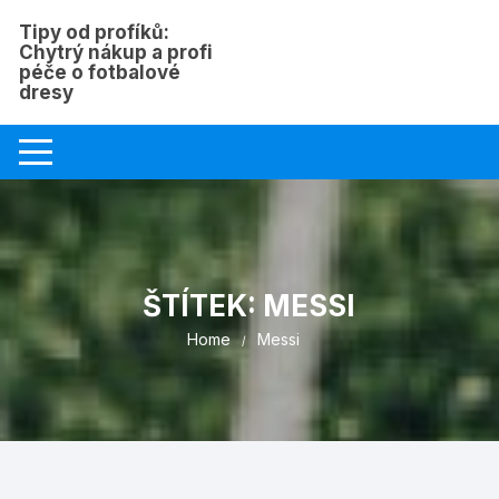
Skip
Tipy od profíků:
to
Chytrý nákup a profi
content
péče o fotbalové
dresy
ŠTÍTEK:
MESSI
Home
Messi