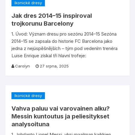
Ikonické dresy
Jak dres 2014–15 inspiroval
trojkorunu Barcelony
1. Úvod: Význam dresu pro sezónu 2014–15 Sezóna
2014–15 se zapsala do historie FC Barcelona jako
jedna z nejúspěšnějších – tým pod vedením trenéra
Luise Enrique získal tři hlavní trofeje:
Carolyn
27 srpna, 2025
Ikonické dresy
Vahva paluu vai varovainen alku?
Messin kuntoutus ja peliesitykset
analysoituna
1. Johdanto Lionel Messi, yksi maailman kaikkien