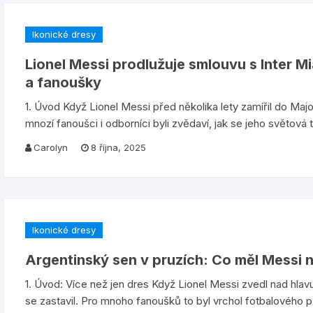
Ikonické dresy
Lionel Messi prodlužuje smlouvu s Inter Mi
a fanoušky
1. Úvod Když Lionel Messi před několika lety zamířil do Majo
mnozí fanoušci i odborníci byli zvědaví, jak se jeho světová t
Carolyn
8 října, 2025
Ikonické dresy
Argentinský sen v pruzích: Co měl Messi n
1. Úvod: Více než jen dres Když Lionel Messi zvedl nad hlavu
se zastavil. Pro mnoho fanoušků to byl vrchol fotbalového p