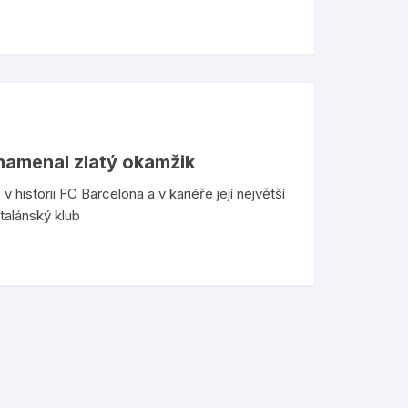
znamenal zlatý okamžik
historii FC Barcelona a v kariéře její největší
talánský klub