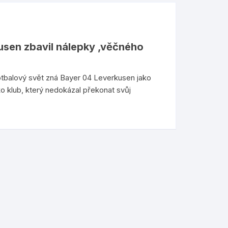
usen zbavil nálepky ‚věčného
otbalový svět zná Bayer 04 Leverkusen jako
ko klub, který nedokázal překonat svůj