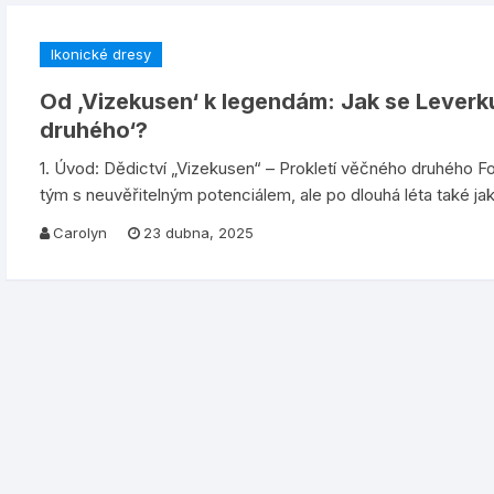
Ikonické dresy
Od ‚Vizekusen‘ k legendám: Jak se Leverk
druhého‘?
1. Úvod: Dědictví „Vizekusen“ – Prokletí věčného druhého F
tým s neuvěřitelným potenciálem, ale po dlouhá léta také ja
Carolyn
23 dubna, 2025