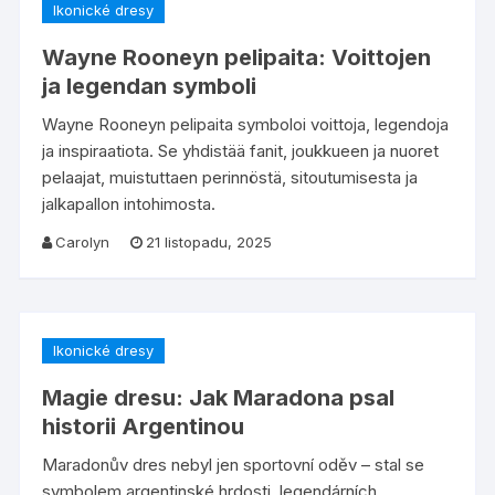
Ikonické dresy
Wayne Rooneyn pelipaita: Voittojen
ja legendan symboli
Wayne Rooneyn pelipaita symboloi voittoja, legendoja
ja inspiraatiota. Se yhdistää fanit, joukkueen ja nuoret
pelaajat, muistuttaen perinnöstä, sitoutumisesta ja
jalkapallon intohimosta.
Carolyn
21 listopadu, 2025
Ikonické dresy
Magie dresu: Jak Maradona psal
historii Argentinou
Maradonův dres nebyl jen sportovní oděv – stal se
symbolem argentinské hrdosti, legendárních