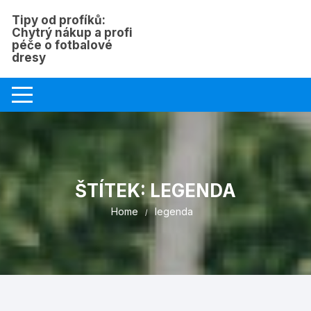
Skip
Tipy od profíků:
to
Chytrý nákup a profi
content
péče o fotbalové
dresy
ŠTÍTEK:
LEGENDA
Home
legenda