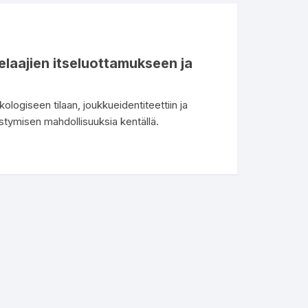
pelaajien itseluottamukseen ja
ologiseen tilaan, joukkueidentiteettiin ja
stymisen mahdollisuuksia kentällä.