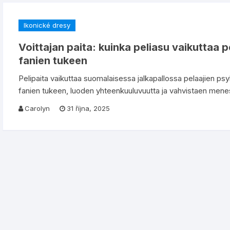
Ikonické dresy
Voittajan paita: kuinka peliasu vaikuttaa 
fanien tukeen
Pelipaita vaikuttaa suomalaisessa jalkapallossa pelaajien psyk
fanien tukeen, luoden yhteenkuuluvuutta ja vahvistaen mene
Carolyn
31 října, 2025